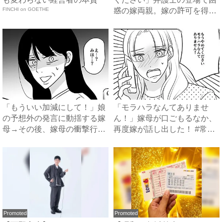
FINCHI on GOETHE
惑の嫁両親。嫁の許可を得た
母...
「もういい加減にして！」娘
「モラハラなんてありませ
の予想外の発言に動揺する嫁
ん！」嫁母が口ごもるなか、
母→その後、嫁母の衝撃行動
再度嫁が話し出した！ #常識
で...
知...
Promoted
Promoted