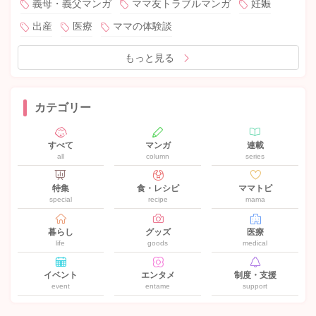
義母・義父マンガ
ママ友トラブルマンガ
妊娠
出産
医療
ママの体験談
もっと見る
カテゴリー
すべて
マンガ
連載
all
column
series
特集
食・レシピ
ママトピ
special
recipe
mama
暮らし
グッズ
医療
life
goods
medical
イベント
エンタメ
制度・支援
event
entame
support