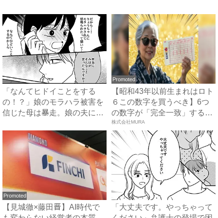
Promoted
「なんてヒドイことをする
【昭和43年以前生まれはロト
の！？」娘のモラハラ被害を
６この数字を買うべき】6つ
信じた母は暴走。娘の夫に電
の数字が「完全一致」する
話を...
方...
株式会社MURA
Promoted
【見城徹×藤田晋】AI時代で
「大丈夫です。やっちゃって
も変わらない経営者の本質
ください」弁護士の登場で困