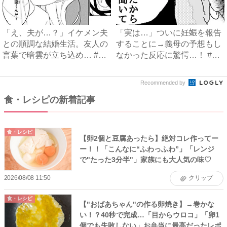
「え、夫が…？」イケメン夫
「実は…」ついに妊娠を報告
との順調な結婚生活。友人の
することに→義母の予想もし
言葉で暗雲が立ち込め… #
なかった反応に驚愕…！ #
サ...
早...
Recommended by
食・レシピの新着記事
食・レシピ
【卵2個と豆腐あったら】絶対コレ作ってー
ー！！「こんなに“ふわっふわ”」「レンジ
で"たった3分半"」家族にも大人気の味♡
2026/08/08 11:50
クリップ
食・レシピ
【"おばあちゃん"の作る卵焼き】→巻かな
い！？40秒で完成…「目からウロコ」「卵1
個でも失敗しない」お弁当に最高だったレポ