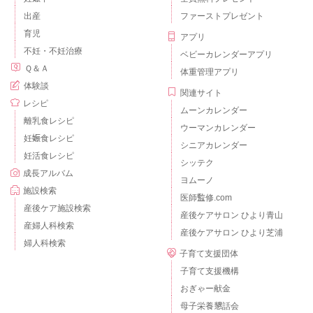
出産
ファーストプレゼント
育児
アプリ
不妊・不妊治療
ベビーカレンダーアプリ
Ｑ＆Ａ
体重管理アプリ
体験談
関連サイト
レシピ
ムーンカレンダー
離乳食レシピ
ウーマンカレンダー
妊娠食レシピ
シニアカレンダー
妊活食レシピ
シッテク
成長アルバム
ヨムーノ
施設検索
医師監修.com
産後ケア施設検索
産後ケアサロン ひより青山
産婦人科検索
産後ケアサロン ひより芝浦
婦人科検索
子育て支援団体
子育て支援機構
おぎゃー献金
母子栄養懇話会