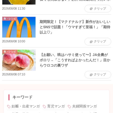
2026/08/08 11:30
クリップ
食・レシピ
期間限定！【マクドナルド】新作がおいしい
とSNSで話題！「ウマすぎて至福！」「期待
以上♡」
2026/08/08 10:00
クリップ
食・レシピ
【お願い、桃はハサミ使って〜】JA全農が
ポロリ→「こうすればよかったんだ！」目か
らウロコの裏ワザ
2026/08/08 07:10
クリップ
キーワード
妊娠・出産マンガ
育児マンガ
夫婦関係マンガ