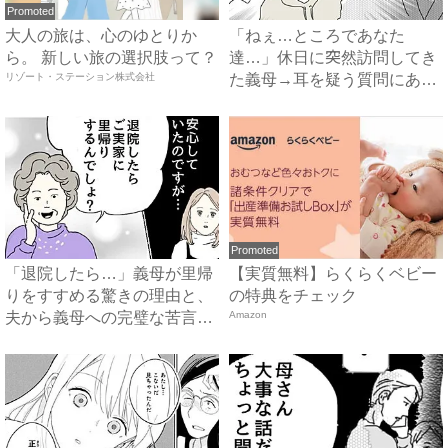
Promoted
大人の旅は、心のゆとりか
「ねぇ…ところであなた
ら。 新しい旅の選択肢って？
達…」休日に突然訪問してき
リゾート・ステーション株式会社
た義母→耳を疑う質問にあ
然…！ ...
Promoted
「退院したら…」義母が里帰
【実質無料】らくらくベビー
りをすすめる驚きの理由と、
の特典をチェック
夫から義母への完璧な苦言
Amazon
#...