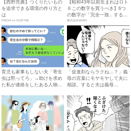
【西野亮廣】つくりたいもの
【昭和43年以前生まれはロト
を追求できる環境の作り方と
６この数字を買うべき】6つ
は
の数字が「完全一致」する
FINCHI on GOETHE
方...
株式会社MURA
育児も家事もしない夫「寄生
「促進剤ならラクね…？」義
虫は黙ってろ」→助けを求め
母の言葉にモヤモヤして夫に
た私が連絡をしたある人物と
相談。すると夫は義母
は...
に…！？...