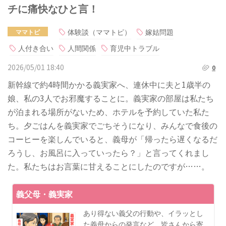
チに痛快なひと言！
体験談（ママトピ）
嫁姑問題
ママトピ
人付き合い
人間関係
育児中トラブル
2026/05/01 18:40
0
新幹線で約4時間かかる義実家へ、連休中に夫と1歳半の
娘、私の3人でお邪魔することに。義実家の部屋は私たち
が泊まれる場所がないため、ホテルを予約していた私た
ち。夕ごはんを義実家でごちそうになり、みんなで食後の
コーヒーを楽しんでいると、義母が「帰ったら遅くなるだ
ろうし、お風呂に入っていったら？」と言ってくれまし
た。私たちはお言葉に甘えることにしたのですが……。
義父母・義実家
あり得ない義父の行動や、イラッとし
た義母からの発言など、皆さんから寄