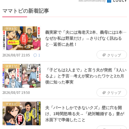
Recommended by
ママトピの新着記事
ママトピ
義実家で「夫には海老天2本、義母には1本…
なぜか私は野菜だけ」→さりげなく訊ねる
と…返答にあ然！
2026/08/07 21:05
1
クリップ
ママトピ
「子どもは2人まで」と言う夫が突然「3人い
るよ」と予言…考えが変わったワケと2カ月
後に知った事実
2026/08/07 19:50
クリップ
ママトピ
夫「パートしかできないクズ」壁に穴を開
け、1時間怒鳴る夫→「絶対離婚する」妻が
水面下で準備したこと