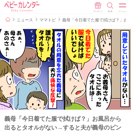
ニュース
ママトピ
義母「今日着てた服で拭けば？」お
義母「今日着てた服で拭けば？」お風呂から
出るとタオルがない→すると夫が義母のピン