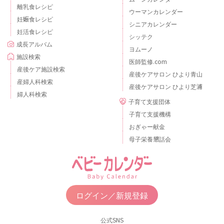
離乳食レシピ
ウーマンカレンダー
妊娠食レシピ
シニアカレンダー
妊活食レシピ
シッテク
成長アルバム
ヨムーノ
施設検索
医師監修.com
産後ケア施設検索
産後ケアサロン ひより青山
産婦人科検索
産後ケアサロン ひより芝浦
婦人科検索
子育て支援団体
子育て支援機構
おぎゃー献金
母子栄養懇話会
ログイン／新規登録
公式SNS