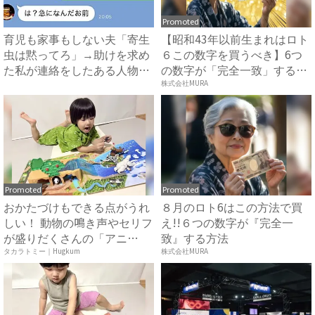
Promoted
育児も家事もしない夫「寄生
【昭和43年以前生まれはロト
虫は黙ってろ」→助けを求め
６この数字を買うべき】6つ
た私が連絡をしたある人物と
の数字が「完全一致」する
は...
方...
株式会社MURA
Promoted
Promoted
おかたづけもできる点がうれ
８月のロト6はこの方法で買
しい！ 動物の鳴き声やセリフ
え!!６つの数字が『完全一
が盛りだくさんの「アニ
致』する方法
ア ...
タカラトミー｜Hugkum
株式会社MURA