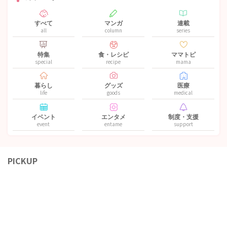
すべて
マンガ
連載
all
column
series
特集
食・レシピ
ママトピ
special
recipe
mama
暮らし
グッズ
医療
life
goods
medical
イベント
エンタメ
制度・支援
event
entame
support
PICKUP