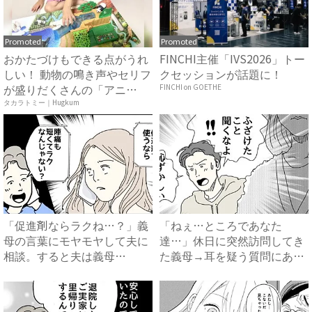
Promoted
Promoted
おかたづけもできる点がうれ
FINCHI主催「IVS2026」トー
しい！ 動物の鳴き声やセリフ
クセッションが話題に！
が盛りだくさんの「アニ
FINCHI on GOETHE
ア ...
タカラトミー｜Hugkum
「促進剤ならラクね…？」義
「ねぇ…ところであなた
母の言葉にモヤモヤして夫に
達…」休日に突然訪問してき
相談。すると夫は義母
た義母→耳を疑う質問にあ
に…！？...
然…！ ...