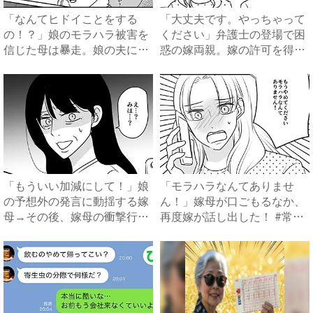
「なんてヒドイことをする
「大丈夫です。やっちゃって
の！？」娘のモラハラ被害を
ください」弁護士の登場で困
信じた母は暴走。娘の夫に電
惑の嫁両親。嫁の許可を得た
話を...
母...
「もういい加減にして！」娘
「モラハラなんてありませ
の予想外の発言に動揺する嫁
ん！」嫁母が口ごもるなか、
母→その後、嫁母の衝撃行動
再度嫁が話し出した！ #常識
で...
知...