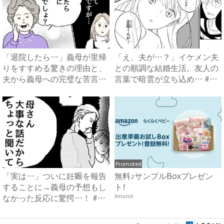
「退院したら…」義母が里帰
「え、夫が…？」イケメン夫
りをすすめる驚きの理由と、
との順調な結婚生活。友人の
夫から義母への完璧な苦言
言葉で暗雲が立ち込め… #
#...
サ...
Promoted
「実は…」ついに妊娠を報告
無料♪サンプルBoxプレゼン
することに→義母の予想もし
ト!
なかった反応に驚愕…！ #
Amazon
早...