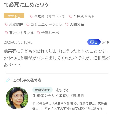
て必死に止めたワケ
体験談（ママトピ）
育児あるある
ママトピ
夫婦関係
コミュニケーション
人間関係
育児中トラブル
子連れ外出
2026/05/08 16:40
1
0
義実家に子どもを連れて泊まりに行ったときのことです。
おやつにと義母がパンを出してくれたのですが、違和感が
あり……。
この記事の監修者
堤ちはる
管理栄養士
前 相模女子大学 栄養科学部 教授
前 相模女子大学栄養科学部 教授。保健学博士。管理栄
養士。日本女子大学大学院家政学研究科修士課程修
了、東京大学大学院医学系研究科保健学専門課程修