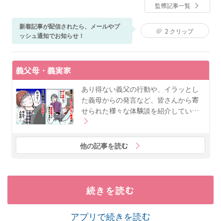
監修記事一覧
士・博士課程修了後、青葉学園短期大学専任講師、助
教授、日本子ども家庭総合研究所母子保健研究部栄養
担当部長を経て、同大学教授を務めた。調理学、母子
新着記事が配信されたら、メールやプ
2
クリップ
栄養学、食育関連分野を 専門とし、妊産婦・乳幼児期
ッシュ通知でお知らせ！
の食育に関する研究や、講演会・研修会などの講師を
務める。厚生労働省「授乳・離乳の支援ガイド」改定
に関する研究会委員。 ※堤ちはる先生は2026年4月19
義父母・義実家
日にご逝去されました。生前のご尽力に深く感謝し、
謹んでご冥福をお祈り申し上げます。なお、堤先生に
あり得ない義父の行動や、イラッとし
監修いただいた内容は、そのまま掲載しております。
た義母からの発言など、皆さんから寄
せられた様々な体験談を紹介してい…
他の記事を読む
続きを読む
アプリで続きを読む