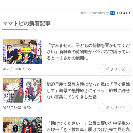
絶...
Recommended by
ママトピの新着記事
ママトピ
「すみません、子どもの荷物を置かせてくだ
さい」新幹線の荷物棚がパツパツで困ってい
ると→まさかの展開に
2026/08/08 21:05
クリップ
ママトピ
切迫早産で緊急入院になった私に「早く退院
して」義母の無神経さにイラッ！絶対に許せ
ない言葉にドン引きした話
2026/08/08 19:50
クリップ
ママトピ
「助けてください！」公園に響いた中学生の
叫び→「き…救急車」駆けつけた先で見た光