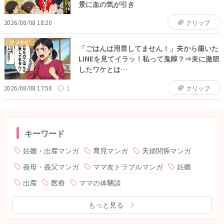
景に血の気が引き
2026/08/08 18:20
クリップ
ママトピ
「ごはんは用意してません！」夫から届いた
LINEを見てイラッ！私って鬼嫁？⇒夫に激怒
したワケとは…
2026/08/08 17:50
1
クリップ
キーワード
妊娠・出産マンガ
育児マンガ
夫婦関係マンガ
義母・義父マンガ
ママ友トラブルマンガ
妊娠
出産
医療
ママの体験談
もっと見る