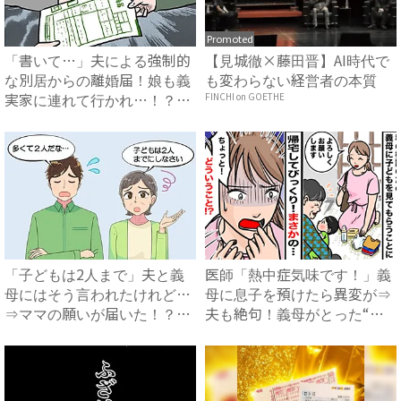
Promoted
「書いて…」夫による強制的
【見城徹×藤田晋】AI時代で
な別居からの離婚届！娘も義
も変わらない経営者の本質
実家に連れて行かれ…！？
FINCHI on GOETHE
#...
「子どもは2人まで」夫と義
医師「熱中症気味です！」義
母にはそう言われたけれど…
母に息子を預けたら異変が⇒
⇒ママの願いが届いた！？
夫も絶句！義母がとった“信
【不...
じ...