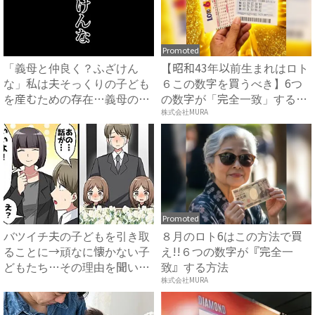
Promoted
「義母と仲良く？ふざけん
【昭和43年以前生まれはロト
な」私は夫そっくりの子ども
６この数字を買うべき】6つ
を産むための存在…義母の企
の数字が「完全一致」する
みを...
方...
株式会社MURA
Promoted
バツイチ夫の子どもを引き取
８月のロト6はこの方法で買
ることに→頑なに懐かない子
え!!６つの数字が『完全一
どもたち…その理由を聞いて
致』する方法
怒...
株式会社MURA