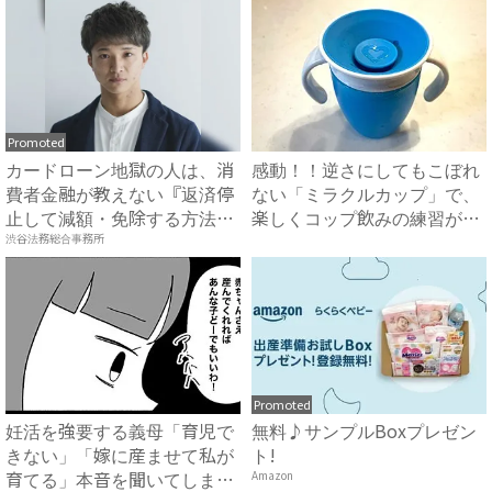
Promoted
カードローン地獄の人は、消
感動！！逆さにしてもこぼれ
費者金融が教えない『返済停
ない「ミラクルカップ」で、
止して減額・免除する方法』
楽しくコップ飲みの練習がで
で...
き...
渋谷法務総合事務所
Promoted
妊活を強要する義母「育児で
無料♪サンプルBoxプレゼン
きない」「嫁に産ませて私が
ト!
育てる」本音を聞いてしまい
Amazon