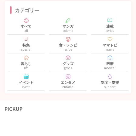
カテゴリー
すべて
マンガ
連載
all
column
series
特集
食・レシピ
ママトピ
special
recipe
mama
暮らし
グッズ
医療
life
goods
medical
イベント
エンタメ
制度・支援
event
entame
support
PICKUP