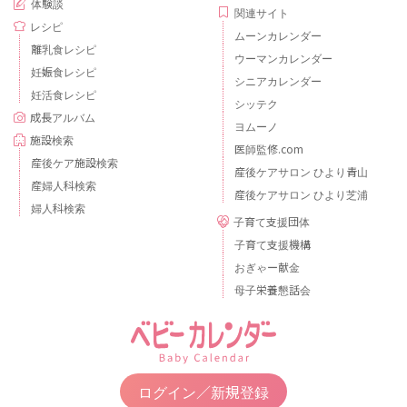
体験談
関連サイト
レシピ
ムーンカレンダー
離乳食レシピ
ウーマンカレンダー
妊娠食レシピ
シニアカレンダー
妊活食レシピ
シッテク
成長アルバム
ヨムーノ
施設検索
医師監修.com
産後ケア施設検索
産後ケアサロン ひより青山
産婦人科検索
産後ケアサロン ひより芝浦
婦人科検索
子育て支援団体
子育て支援機構
おぎゃー献金
母子栄養懇話会
ログイン／新規登録