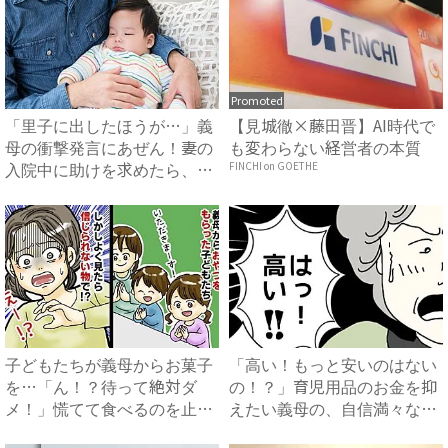
Promoted
「里子に出したほうが…」義
【見城徹×藤田晋】AI時代で
母の衝撃発言にあぜん！妻の
も変わらない経営者の本質
入院中に助けを求めたら、冷
FINCHI on GOETHE
酷...
子どもたちが義母からお菓子
「高い！もっと安いのはない
を…「ん！？待って絶対ダ
の！？」育児用品のお金を抑
メ！」慌てて食べるのを止め
えたい義母の、自信満々な提
たま...
案...