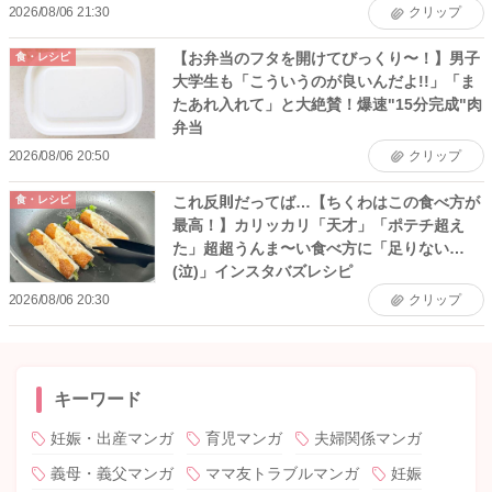
2026/08/06 21:30
クリップ
【お弁当のフタを開けてびっくり〜！】男子
食・レシピ
大学生も「こういうのが良いんだよ!!」「ま
たあれ入れて」と大絶賛！爆速"15分完成"肉
弁当
2026/08/06 20:50
クリップ
これ反則だってば…【ちくわはこの食べ方が
食・レシピ
最高！】カリッカリ「天才」「ポテチ超え
た」超超うんま〜い食べ方に「足りない…
(泣)」インスタバズレシピ
2026/08/06 20:30
クリップ
キーワード
妊娠・出産マンガ
育児マンガ
夫婦関係マンガ
義母・義父マンガ
ママ友トラブルマンガ
妊娠