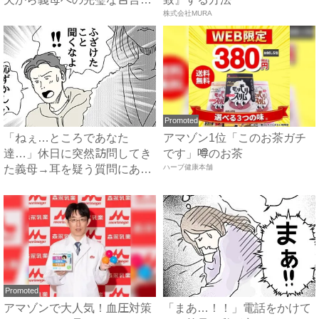
#...
株式会社MURA
Promoted
「ねぇ…ところであなた
アマゾン1位「このお茶ガチ
達…」休日に突然訪問してき
です」噂のお茶
た義母→耳を疑う質問にあ
ハーブ健康本舗
然…！ ...
Promoted
アマゾンで大人気！血圧対策
「まあ…！！」電話をかけて