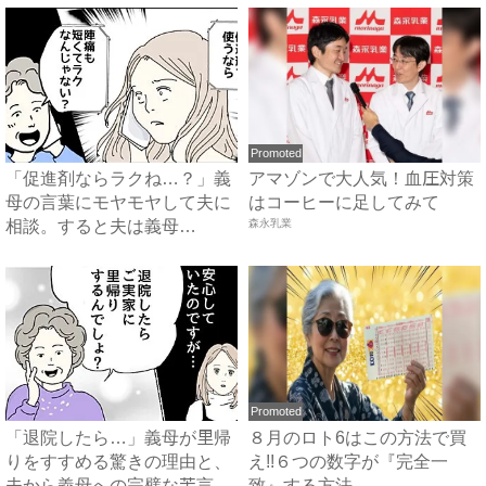
Promoted
「促進剤ならラクね…？」義
アマゾンで大人気！血圧対策
母の言葉にモヤモヤして夫に
はコーヒーに足してみて
相談。すると夫は義母
森永乳業
に…！？...
Promoted
「退院したら…」義母が里帰
８月のロト6はこの方法で買
りをすすめる驚きの理由と、
え!!６つの数字が『完全一
夫から義母への完璧な苦言
致』する方法