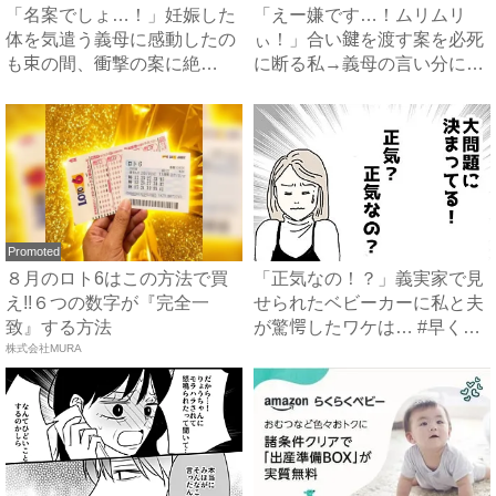
「名案でしょ…！」妊娠した
「えー嫌です…！ムリムリ
体を気遣う義母に感動したの
ぃ！」合い鍵を渡す案を必死
も束の間、衝撃の案に絶
に断る私→義母の言い分にあ
句…！...
然…...
Promoted
８月のロト6はこの方法で買
「正気なの！？」義実家で見
え!!６つの数字が『完全一
せられたベビーカーに私と夫
致』する方法
が驚愕したワケは… #早く
株式会社MURA
孫...