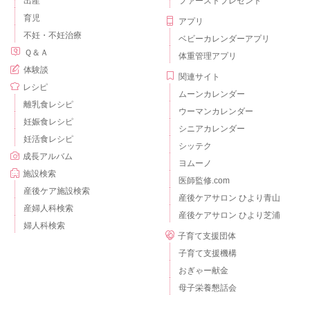
出産
ファーストプレゼント
育児
アプリ
不妊・不妊治療
ベビーカレンダーアプリ
Ｑ＆Ａ
体重管理アプリ
体験談
関連サイト
レシピ
ムーンカレンダー
離乳食レシピ
ウーマンカレンダー
妊娠食レシピ
シニアカレンダー
妊活食レシピ
シッテク
成長アルバム
ヨムーノ
施設検索
医師監修.com
産後ケア施設検索
産後ケアサロン ひより青山
産婦人科検索
産後ケアサロン ひより芝浦
婦人科検索
子育て支援団体
子育て支援機構
おぎゃー献金
母子栄養懇話会