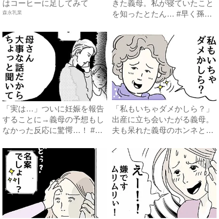
はコーヒーに足してみて
きた義母。私が寝ていたこと
森永乳業
を知ったとたん… #早く孫
が...
「実は…」ついに妊娠を報告
「私もいちゃダメかしら？」
することに→義母の予想もし
出産に立ち会いたがる義母。
なかった反応に驚愕…！ #
夫も呆れた義母のホンネと
早...
は…...