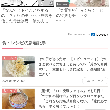
Promoted
「なんてヒドイことをする
【実質無料】らくらくベビー
の！？」娘のモラハラ被害を
の特典をチェック
信じた母は暴走。娘の夫に電
Amazon
話を...
Recommended by
食・レシピの新着記事
その手があったか！【エビシューマイ】その
食・レシピ
まま食べるのちょっと待って!?「冷めても美
味い」「家族もいっきに完食！」画期的"お
にぎり"
2026/08/06 21:50
クリップ
【驚愕】『THE突破ファイル』でも注目！
食・レシピ
「ツナ缶の開け方」が目からウロコすぎた
→「これなら指も爪も痛くない」「家に必ず
ある」早く教えてよ〜！！