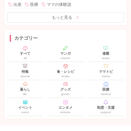
出産
医療
ママの体験談
もっと見る
カテゴリー
すべて
マンガ
連載
all
column
series
特集
食・レシピ
ママトピ
special
recipe
mama
暮らし
グッズ
医療
life
goods
medical
イベント
エンタメ
制度・支援
event
entame
support