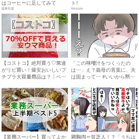
はコーヒーに足してみて
ト!
森永乳業
Amazon
【コストコ】絶対買う♡常連
「この味噌汁をつくったの
がリピ買い！爆安おいしいプ
は…」え？義母の言葉に、夫
チプラ大容量商品は？｜ベビ
は固まって… #いいから黙っ
ー...
て...
【業務スーパー】買ってよか
鶏胸肉＝貧乏人！？「うちは