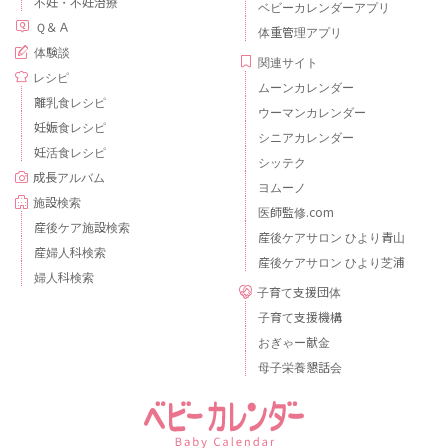
不妊・不妊治療
ベビーカレンダーアプリ
Ｑ＆Ａ
体重管理アプリ
体験談
関連サイト
レシピ
ムーンカレンダー
離乳食レシピ
ウーマンカレンダー
妊娠食レシピ
シニアカレンダー
妊活食レシピ
シッテク
成長アルバム
ヨムーノ
施設検索
医師監修.com
産後ケア施設検索
産後ケアサロン ひより青山
産婦人科検索
産後ケアサロン ひより芝浦
婦人科検索
子育て支援団体
子育て支援機構
おぎゃー献金
母子栄養懇話会