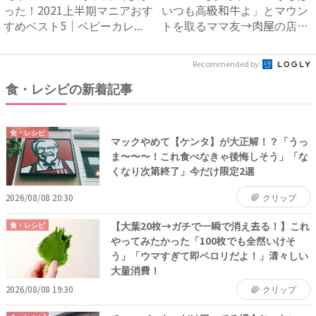
った！2021上半期マニアおす
いつも高級和牛よ」とマウン
すめベスト5｜ベビーカレ...
トを取るママ友→肉屋の店主
の...
Recommended by
食・レシピの新着記事
食・レシピ
マックやめて【ケンタ】が大正解！？「うっ
ま〜〜〜！これ食べなきゃ後悔しそう」「な
くなり次第終了」今だけ限定2選
2026/08/08 20:30
クリップ
【大葉20枚→ガチで一瞬で消え去る！】これ
食・レシピ
やってみたかった「100枚でも全然いけそ
う」「ウマすぎて即ペロリだよ！」清々しい
大量消費！
2026/08/08 19:30
クリップ