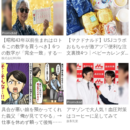
Promoted
【昭和43年以前生まれはロト
【マクドナルド】USJコラボ
６この数字を買うべき】6つ
おもちゃが激アツ♡便利な注
の数字が「完全一致」する
文裏技4つ｜ベビーカレンダ...
方...
株式会社MURA
Promoted
具合が悪い娘を預かってくれ
アマゾンで大人気！血圧対策
た義父「俺が見ててやる」→
はコーヒーに足してみて
仕事を休めず頼って後悔…義
森永乳業
父...