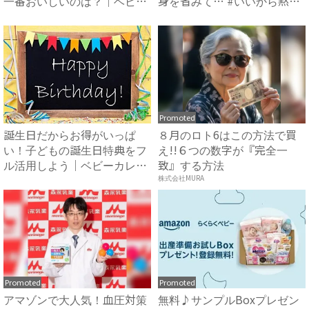
一番おいしいのは？｜ベビー
身を省みて… #いいから黙
カレ...
っ...
Promoted
誕生日だからお得がいっぱ
８月のロト6はこの方法で買
い！子どもの誕生日特典をフ
え!!６つの数字が『完全一
ル活用しよう｜ベビーカレン
致』する方法
ダー
株式会社MURA
Promoted
Promoted
アマゾンで大人気！血圧対策
無料♪サンプルBoxプレゼン