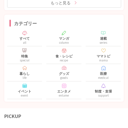
もっと見る
カテゴリー
すべて
マンガ
連載
all
column
series
特集
食・レシピ
ママトピ
special
recipe
mama
暮らし
グッズ
医療
life
goods
medical
イベント
エンタメ
制度・支援
event
entame
support
PICKUP