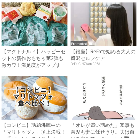
Promoted
【マクドナルド】ハッピーセ
【銀座】ReFaで始める大人の
ットの新作おもちゃ第2弾も
贅沢セルフケア
激カワ！満足度がアップする
ReFa GINZA on CREA
オ...
【コンビニ】話題沸騰中の
「オレが追い詰めた」家事も
「マリトッツォ」頂上決戦！
育児も妻に任せきり。夫は自