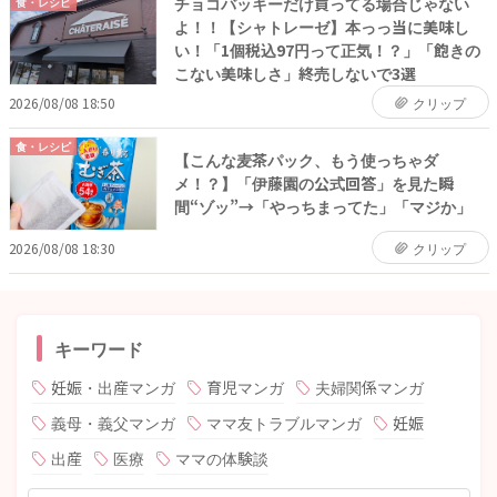
チョコバッキーだけ買ってる場合じゃない
食・レシピ
よ！！【シャトレーゼ】本っっ当に美味し
い！「1個税込97円って正気！？」「飽きの
こない美味しさ」終売しないで3選
2026/08/08 18:50
クリップ
食・レシピ
【こんな麦茶パック、もう使っちゃダ
メ！？】「伊藤園の公式回答」を見た瞬
間“ゾッ”→「やっちまってた」「マジか」
2026/08/08 18:30
クリップ
キーワード
妊娠・出産マンガ
育児マンガ
夫婦関係マンガ
義母・義父マンガ
ママ友トラブルマンガ
妊娠
出産
医療
ママの体験談