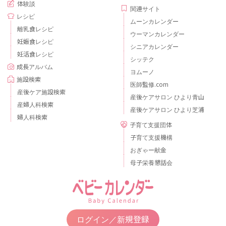
体験談
関連サイト
レシピ
ムーンカレンダー
離乳食レシピ
ウーマンカレンダー
妊娠食レシピ
シニアカレンダー
妊活食レシピ
シッテク
成長アルバム
ヨムーノ
施設検索
医師監修.com
産後ケア施設検索
産後ケアサロン ひより青山
産婦人科検索
産後ケアサロン ひより芝浦
婦人科検索
子育て支援団体
子育て支援機構
おぎゃー献金
母子栄養懇話会
ログイン／新規登録