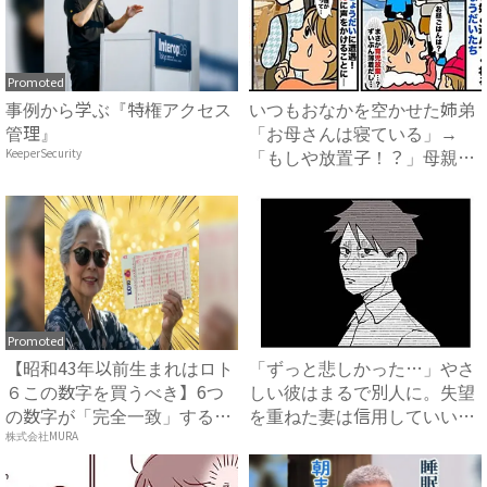
Promoted
事例から学ぶ『特権アクセス
いつもおなかを空かせた姉弟
管理』
「お母さんは寝ている」→
「もしや放置子！？」母親ら
KeeperSecurity
しき...
Promoted
【昭和43年以前生まれはロト
「ずっと悲しかった…」やさ
６この数字を買うべき】6つ
しい彼はまるで別人に。失望
の数字が「完全一致」する
を重ねた妻は信用していいか
方...
わ...
株式会社MURA