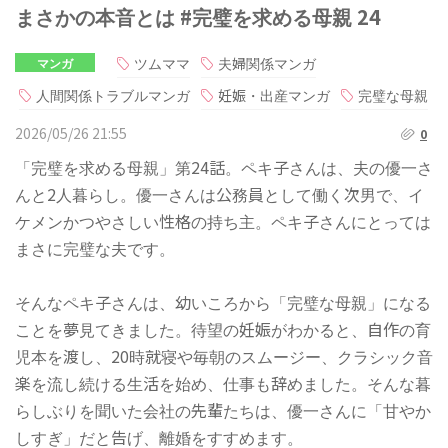
まさかの本音とは #完璧を求める母親 24
ツムママ
夫婦関係マンガ
マンガ
人間関係トラブルマンガ
妊娠・出産マンガ
完璧な母親
2026/05/26 21:55
0
「完璧を求める母親」第24話。ペキ子さんは、夫の優一さ
んと2人暮らし。優一さんは公務員として働く次男で、イ
ケメンかつやさしい性格の持ち主。ペキ子さんにとっては
まさに完璧な夫です。
そんなペキ子さんは、幼いころから「完璧な母親」になる
ことを夢見てきました。待望の妊娠がわかると、自作の育
児本を渡し、20時就寝や毎朝のスムージー、クラシック音
楽を流し続ける生活を始め、仕事も辞めました。そんな暮
らしぶりを聞いた会社の先輩たちは、優一さんに「甘やか
しすぎ」だと告げ、離婚をすすめます。