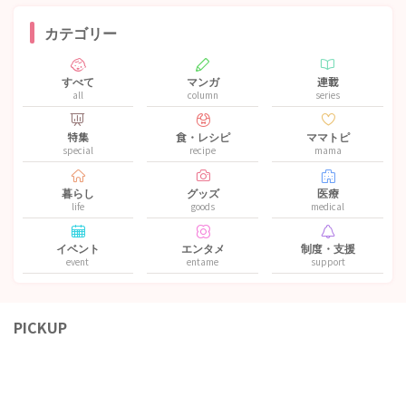
カテゴリー
すべて
マンガ
連載
all
column
series
特集
食・レシピ
ママトピ
special
recipe
mama
暮らし
グッズ
医療
life
goods
medical
イベント
エンタメ
制度・支援
event
entame
support
PICKUP