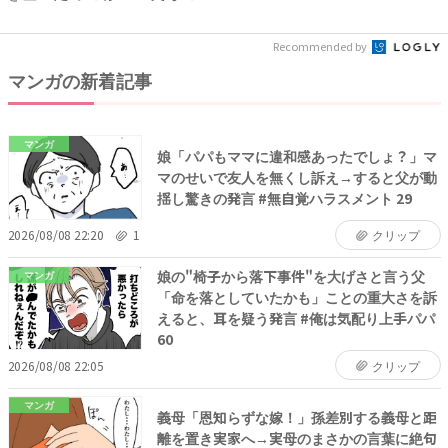
みを...
Recommended by
マンガの新着記事
マンガ
娘「パパもママに違和感あったでしょ？」マ
マのせいで友人を無くし訴え→すると父が動
揺し驚きの発言 #無自覚ハラスメント 29
2026/08/08 22:20
1
クリップ
娘の"椅子から落下事件"を大げさと言う父
マンガ
「命を落としていたかも」ことの重大さを訴
えると、耳を疑う発言 #俺は気配り上手パパ
60
2026/08/08 22:05
クリップ
マンガ
義母「恩知らずな嫁！」孫差別する義母と距
離を置き実家へ→実母のまさかの言葉に絶句