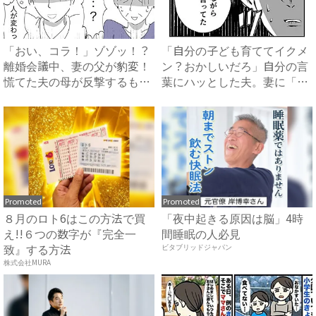
「おい、コラ！」ゾゾッ！？
「自分の子ども育ててイクメ
離婚会議中、妻の父が豹変！
ン？おかしいだろ」自分の言
慌てた夫の母が反撃するも修
葉にハッとした夫。妻に「違
羅...
っ...
Promoted
Promoted
８月のロト6はこの方法で買
「夜中起きる原因は脳」4時
え!!６つの数字が『完全一
間睡眠の人必見
致』する方法
ビタブリッドジャパン
株式会社MURA