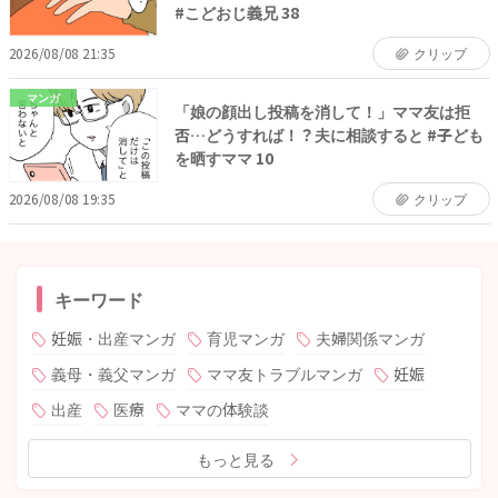
#こどおじ義兄 38
2026/08/08 21:35
クリップ
マンガ
「娘の顔出し投稿を消して！」ママ友は拒
否…どうすれば！？夫に相談すると #子ども
を晒すママ 10
2026/08/08 19:35
クリップ
キーワード
妊娠・出産マンガ
育児マンガ
夫婦関係マンガ
義母・義父マンガ
ママ友トラブルマンガ
妊娠
出産
医療
ママの体験談
もっと見る