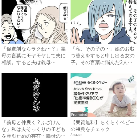
「促進剤ならラクね…？」義
「私、その子の…」娘のおむ
母の言葉にモヤモヤして夫に
つ替えをすると申し出る女の
相談。すると夫は義母
子。その言葉に悩んだ2人
に…！？...
が....
Promoted
「義母と仲良く？ふざけん
【実質無料】らくらくベビー
な」私は夫そっくりの子ども
の特典をチェック
を産むための存在…義母の企
Amazon