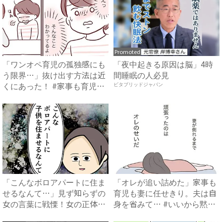
Promoted
「ワンオペ育児の孤独感にも
「夜中起きる原因は脳」4時
う限界…」抜け出す方法は近
間睡眠の人必見
くにあった！ #家事も育児
ビタブリッドジャパン
も...
「こんなボロアパートに住ま
「オレが追い詰めた」家事も
せるなんて…」見ず知らずの
育児も妻に任せきり。夫は自
女の言葉に戦慄！女の正体
身を省みて… #いいから黙
は？...
っ...