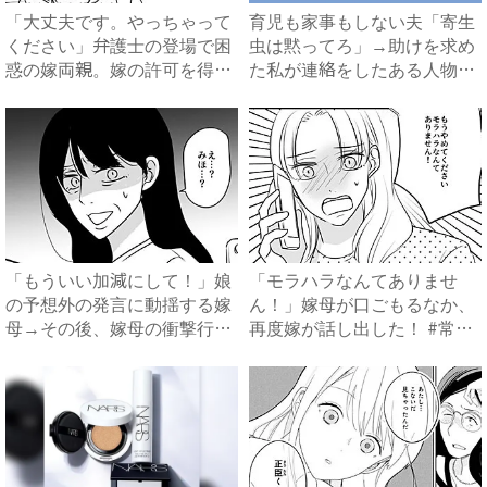
「大丈夫です。やっちゃって
育児も家事もしない夫「寄生
ください」弁護士の登場で困
虫は黙ってろ」→助けを求め
惑の嫁両親。嫁の許可を得た
た私が連絡をしたある人物と
母...
は...
「もういい加減にして！」娘
「モラハラなんてありませ
の予想外の発言に動揺する嫁
ん！」嫁母が口ごもるなか、
母→その後、嫁母の衝撃行動
再度嫁が話し出した！ #常識
で...
知...