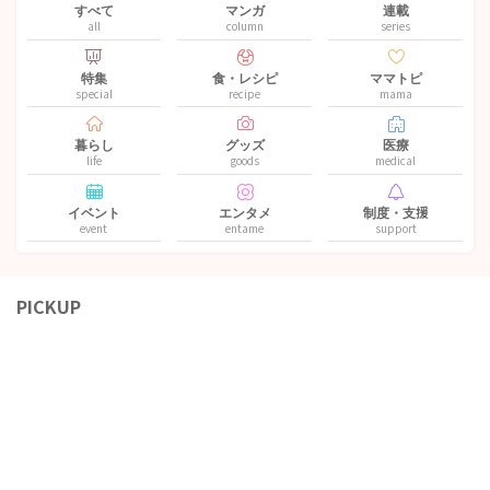
すべて
マンガ
連載
all
column
series
特集
食・レシピ
ママトピ
special
recipe
mama
暮らし
グッズ
医療
life
goods
medical
イベント
エンタメ
制度・支援
event
entame
support
PICKUP