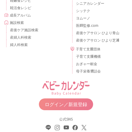
妊娠食レシピ
シニアカレンダー
妊活食レシピ
シッテク
成長アルバム
ヨムーノ
施設検索
医師監修.com
産後ケア施設検索
産後ケアサロン ひより青山
産婦人科検索
産後ケアサロン ひより芝浦
婦人科検索
子育て支援団体
子育て支援機構
おぎゃー献金
母子栄養懇話会
ログイン／新規登録
公式SNS