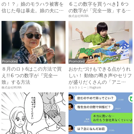
の！？」娘のモラハラ被害を
６この数字を買うべき】6つ
信じた母は暴走。娘の夫に電
の数字が「完全一致」する
話を...
方...
株式会社MURA
Promoted
Promoted
８月のロト6はこの方法で買
おかたづけもできる点がうれ
え!!６つの数字が『完全一
しい！ 動物の鳴き声やセリフ
致』する方法
が盛りだくさんの「アニ
ア ...
株式会社MURA
タカラトミー｜Hugkum