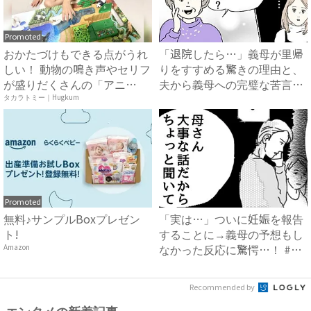
Promoted
おかたづけもできる点がうれ
「退院したら…」義母が里帰
しい！ 動物の鳴き声やセリフ
りをすすめる驚きの理由と、
が盛りだくさんの「アニ
夫から義母への完璧な苦言
ア ...
#...
タカラトミー｜Hugkum
Promoted
無料♪サンプルBoxプレゼン
「実は…」ついに妊娠を報告
ト!
することに→義母の予想もし
なかった反応に驚愕…！ #
Amazon
早...
Recommended by
エンタメの新着記事