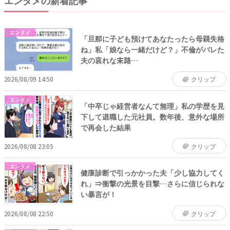
エンタメ
「旦那に子ども預けてあなたったら母親失格
ね」私「娘なら一緒だけど？」不倫がバレた
夫の哀れな末路…
2026/08/09 14:50
クリップ
エンタメ
「中卒じゃ経営者なんて無理」私の学歴を見
下して退職した元社員。数年後、意外な場所
で再会した結果
2026/08/08 23:05
クリップ
エンタメ
健康診断で引っかかった夫「少し協力してく
れ」⇒衝撃の光景を目撃…さらに信じられな
い暴言が！
2026/08/08 22:50
クリップ