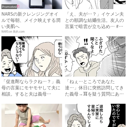
Promoted
NARSの新クレンジングオイ
「え、夫が…？」イケメン夫
ルで毎朝、メイク映えする潤
との順調な結婚生活。友人の
い美肌へ
言葉で暗雲が立ち込め… #
サ...
NARS on 美的.com
「促進剤ならラクね…？」義
「ねぇ…ところであなた
母の言葉にモヤモヤして夫に
達…」休日に突然訪問してき
相談。すると夫は義母
た義母→耳を疑う質問にあ
に…！？...
然…！ ...