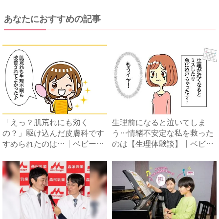
あなたにおすすめの記事
「えっ？肌荒れにも効く
生理前になると泣いてしま
の？」駆け込んだ皮膚科です
う…情緒不安定な私を救った
すめられたのは…｜ベビーカ
のは【生理体験談】｜ベビー
レンダ...
カレ...