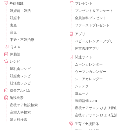
基礎知識
プレゼント
妊娠前・妊活
プレゼント＆アンケート
妊娠中
全員無料プレゼント
出産
ファーストプレゼント
育児
アプリ
不妊・不妊治療
ベビーカレンダーアプリ
Ｑ＆Ａ
体重管理アプリ
体験談
関連サイト
レシピ
ムーンカレンダー
離乳食レシピ
ウーマンカレンダー
妊娠食レシピ
シニアカレンダー
妊活食レシピ
シッテク
成長アルバム
ヨムーノ
施設検索
医師監修.com
産後ケア施設検索
産後ケアサロン ひより青山
産婦人科検索
産後ケアサロン ひより芝浦
婦人科検索
子育て支援団体