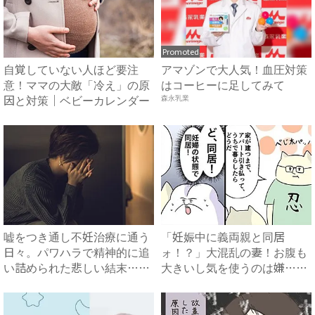
Promoted
自覚していない人ほど要注
アマゾンで大人気！血圧対策
意！ママの大敵「冷え」の原
はコーヒーに足してみて
因と対策｜ベビーカレンダー
森永乳業
嘘をつき通し不妊治療に通う
「妊娠中に義両親と同居
日々。パワハラで精神的に追
ォ！？」大混乱の妻！お腹も
い詰められた悲しい結末…
大きいし気を使うのは嫌…⇒
#...
思い切...