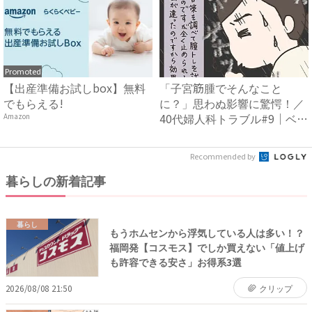
Promoted
【出産準備お試しbox】無料
「子宮筋腫でそんなこと
でもらえる!
に？」思わぬ影響に驚愕！／
40代婦人科トラブル#9｜ベビ
Amazon
ー...
Recommended by
暮らしの新着記事
暮らし
もうホムセンから浮気している人は多い！？
福岡発【コスモス】でしか買えない「値上げ
も許容できる安さ」お得系3選
2026/08/08 21:50
クリップ