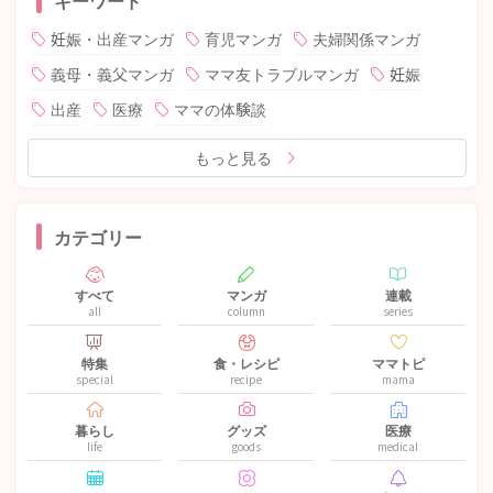
妊娠・出産マンガ
育児マンガ
夫婦関係マンガ
義母・義父マンガ
ママ友トラブルマンガ
妊娠
出産
医療
ママの体験談
もっと見る
カテゴリー
すべて
マンガ
連載
all
column
series
特集
食・レシピ
ママトピ
special
recipe
mama
暮らし
グッズ
医療
life
goods
medical