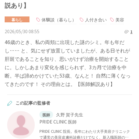
説あり】
体験談（暮らし）
人付き合い
美容
暮らし
2026/05/30 08:55
1
46歳のとき、私の両頬に出現した謎のシミ。年も年だ
し…… と、気にせず放置していましたが、ある日それが
肝斑であることを知り、思いがけず治療を開始すること
に。しかしあまり変化を感じられず、3カ月で治療を中
断。半ば諦めかけていた53歳、なんと！ 自然に薄くなっ
てきたのです！ その理由とは。【医師解説あり】
この記事の監修者
久野 賀子先生
医師
PRIDE CLINIC 医師
PRIDE CLINIC 院長。長年にわたり大手美容クリニック
で通常の美容皮膚科診療だけでなく、新入職医師の指