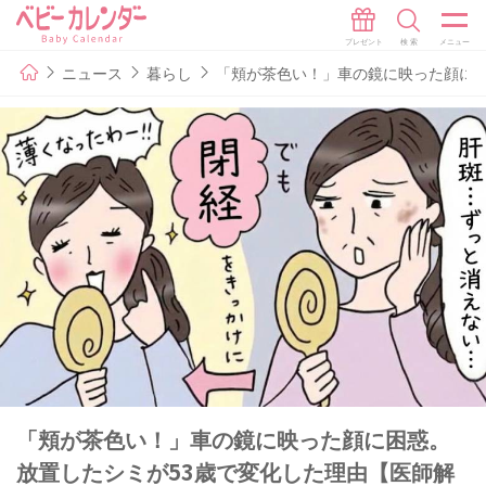
ニュース
暮らし
「頬が茶色い！」車の鏡に映った顔に困
「頬が茶色い！」車の鏡に映った顔に困惑。
放置したシミが53歳で変化した理由【医師解