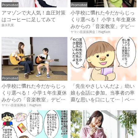
Promoted
Promoted
アマゾンで大人気！血圧対策
小学校に慣れた今だからじっ
はコーヒーに足してみて
くり選べる！ 小学１年生夏休
みからの「音楽教室」デビ
森永乳業
ュ...
ヤマハ音楽振興会｜HugKum
Promoted
小学校に慣れた今だからじっ
「先生やさしいんだよ」幼い
くり選べる！ 小学１年生夏休
娘も会話に参加。当事者の率
みからの「音楽教室」デビ
直な思いを口にして…｜ベビ
ュ...
ー...
ヤマハ音楽振興会｜HugKum