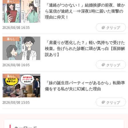
暮らし
「連絡がつかない！」結婚挨拶の前夜、彼か
ら返信が途絶え…⇒深夜1時に届いた衝撃の
理由に仰天！
2026/08/08 16:35
クリップ
暮らし
「肩凝りが悪化した？」軽い気持ちで受けた
検査。告げられた診断に頭が真っ白【医師解
説あり】
2026/08/08 16:05
クリップ
暮らし
「妹の誕生日パーティーがあるから」転勤準
備をする私が夫に幻滅した理由
2026/08/08 15:05
クリップ
キーワード