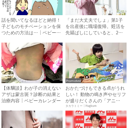
話を聞いてなるほどと納得！
「まだ大丈夫でしょ」第1子
子どものモチベーションを保
を出産後に職場復帰。妊活を
つための方法は…｜ベビーカ
先延ばしにしていると、2人
レ...
目...
Promoted
【体験談】わが子の消えない
おかたづけもできる点がうれ
アザは蒙古斑？診断の結果と
しい！ 動物の鳴き声やセリフ
治療内容｜ベビーカレンダー
が盛りだくさんの「アニ
ア ...
タカラトミー｜Hugkum