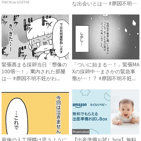
な出会いとは… #原因不明
FINCHI on GOETHE
不...
緊張高まる採卵当日「想像の
「ついに始まる…！」緊張MA
100倍…！」案内された部屋
Xの採卵中…まさかの緊急事
は… #原因不明不妊がわ...
態が…！？ #原因不明不妊...
Promoted
最後の人工授精は思うように
【出産準備お試しbox】無料