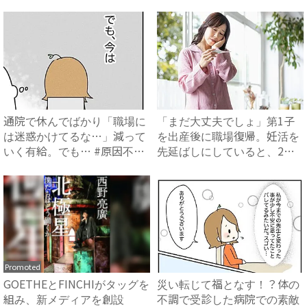
原...
通院で休んでばかり「職場に
「まだ大丈夫でしょ」第1子
は迷惑かけてるな…」減って
を出産後に職場復帰。妊活を
いく有給。でも… #原因不
先延ばしにしていると、2人
明...
目...
Promoted
GOETHEとFINCHIがタッグを
災い転じて福となす！？体の
組み、新メディアを創設
不調で受診した病院での素敵