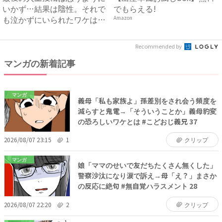
いかず…結果は陰性。それで
でもらえる!
も泣かずにいられたワケは…
Amazon
...
Recommended by
マンガの新着記事
マンガ
義母「私も家族よ」孫差別をされ会う頻度を
減らすと鬼電→「そういうことか」義母豹変
の恐ろしいワケとは #こどおじ義兄 37
2026/08/07 23:15
1
クリップ
マンガ
娘「ママのせいで友だちたくさん無くした」
警察沙汰になり涙で訴え→母「え？」まさか
の反応に絶句 #無自覚ハラスメント 28
2026/08/07 22:20
2
クリップ