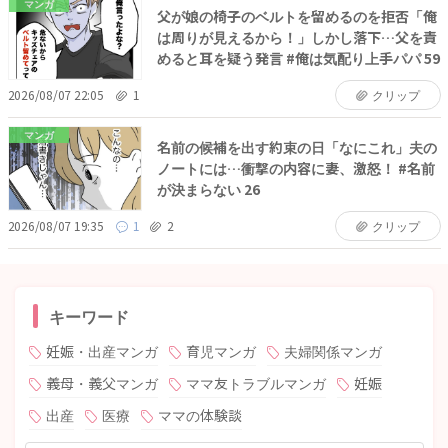
マンガ
父が娘の椅子のベルトを留めるのを拒否「俺
は周りが見えるから！」しかし落下…父を責
めると耳を疑う発言 #俺は気配り上手パパ 59
2026/08/07 22:05
1
クリップ
マンガ
名前の候補を出す約束の日「なにこれ」夫の
ノートには…衝撃の内容に妻、激怒！ #名前
が決まらない 26
2026/08/07 19:35
1
2
クリップ
キーワード
妊娠・出産マンガ
育児マンガ
夫婦関係マンガ
義母・義父マンガ
ママ友トラブルマンガ
妊娠
出産
医療
ママの体験談