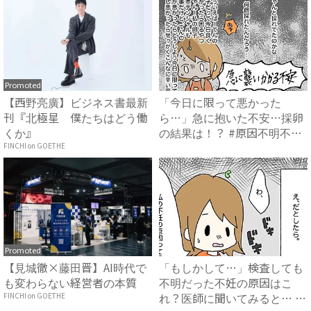
Promoted
【西野亮廣】ビジネス書最新
「今日に限って悪かった
刊『北極星 僕たちはどう働
ら…」急に抱いた不安…採卵
くか』
の結果は！？ #原因不明不妊
がわ...
FINCHI on GOETHE
Promoted
【見城徹×藤田晋】AI時代で
「もしかして…」検査しても
も変わらない経営者の本質
不明だった不妊の原因はこ
れ？医師に聞いてみると… #
FINCHI on GOETHE