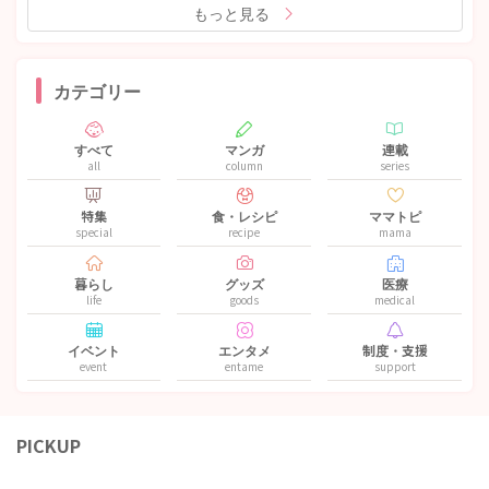
もっと見る
カテゴリー
すべて
マンガ
連載
all
column
series
特集
食・レシピ
ママトピ
special
recipe
mama
暮らし
グッズ
医療
life
goods
medical
イベント
エンタメ
制度・支援
event
entame
support
PICKUP