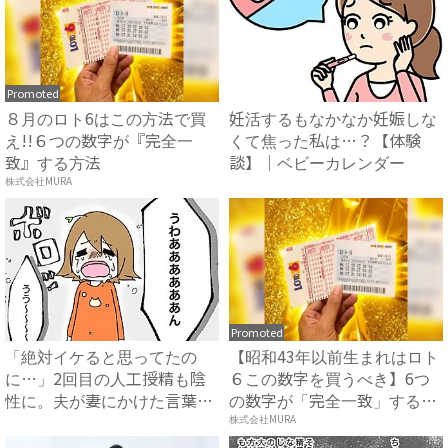
Promoted
８月のロト6はこの方法で買
妊活するもなかなか妊娠しな
え!!６つの数字が『完全一
くて焦った私は…？【体験
致』する方法
談】｜ベビーカレンダー
株式会社MURA
Promoted
「絶対イケると思ってたの
【昭和43年以前生まれはロト
に…」2回目の人工授精も陰
６この数字を買うべき】6つ
性に。夫が妻にかけた言葉に
の数字が「完全一致」する
涙 ...
方...
株式会社MURA