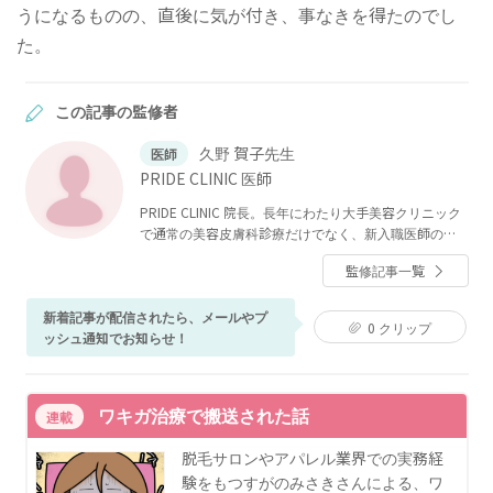
うになるものの、直後に気が付き、事なきを得たのでし
た。
この記事の監修者
久野 賀子先生
医師
PRIDE CLINIC 医師
PRIDE CLINIC 院長。長年にわたり大手美容クリニック
で通常の美容皮膚科診療だけでなく、新入職医師の指
導や、VIP対応などをおこなっている。それらの経験を
監修記事一覧
通じ、気軽に先進的な治療を受けていただける、自由
で明るいクリニックを目指している。
新着記事が配信されたら、メールやプ
0
クリップ
ッシュ通知でお知らせ！
ワキガ治療で搬送された話
連載
脱毛サロンやアパレル業界での実務経
験をもつすがのみさきさんによる、ワ