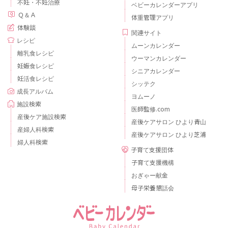
不妊・不妊治療
ベビーカレンダーアプリ
Ｑ＆Ａ
体重管理アプリ
体験談
関連サイト
レシピ
ムーンカレンダー
離乳食レシピ
ウーマンカレンダー
妊娠食レシピ
シニアカレンダー
妊活食レシピ
シッテク
成長アルバム
ヨムーノ
施設検索
医師監修.com
産後ケア施設検索
産後ケアサロン ひより青山
産婦人科検索
産後ケアサロン ひより芝浦
婦人科検索
子育て支援団体
子育て支援機構
おぎゃー献金
母子栄養懇話会