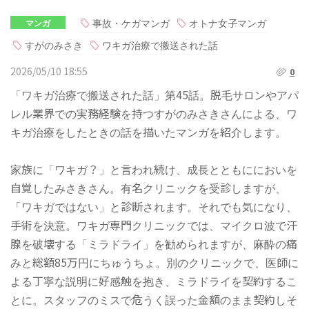
事故・ケガマンガ
オトナ女子マンガ
マンガ
すがのみさき
ワキガ治療で搬送された話
2026/05/10 18:55
0
「ワキガ治療で搬送された話」第45話。脱毛サロンやアパ
レル業界での実務経験を持つすがのみさきさんによる、ワ
キガ治療をしたときの話を描いたマンガを紹介します。
家族に「ワキガ？」と言われ続け、成長とともににおいを
自覚したみさきさん。有名クリニックを受診しますが、
「ワキガではない」と診断されます。それでも気になり、
手術を決意。ワキガ専門クリニックでは、マイクロ波で汗
腺を破壊する「ミラドライ」を勧められますが、麻酔の痛
みと総額85万円にちゅうちょ。別のクリニックで、医師に
よる丁寧な説明に好感触を抱き、ミラドライを契約するこ
とに。スタッフのミスで危うく誤った金額のまま契約しそ