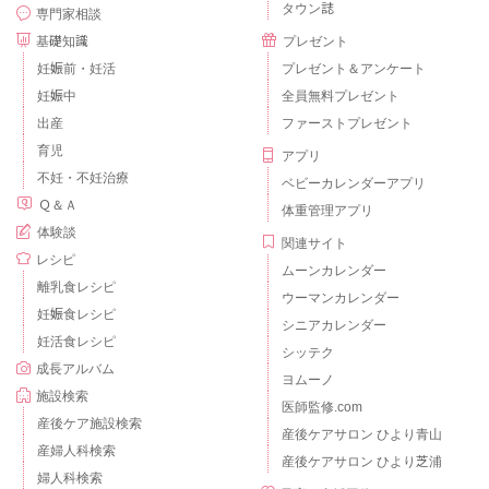
タウン誌
専門家相談
基礎知識
プレゼント
妊娠前・妊活
プレゼント＆アンケート
妊娠中
全員無料プレゼント
出産
ファーストプレゼント
育児
アプリ
不妊・不妊治療
ベビーカレンダーアプリ
Ｑ＆Ａ
体重管理アプリ
体験談
関連サイト
レシピ
ムーンカレンダー
離乳食レシピ
ウーマンカレンダー
妊娠食レシピ
シニアカレンダー
妊活食レシピ
シッテク
成長アルバム
ヨムーノ
施設検索
医師監修.com
産後ケア施設検索
産後ケアサロン ひより青山
産婦人科検索
産後ケアサロン ひより芝浦
婦人科検索