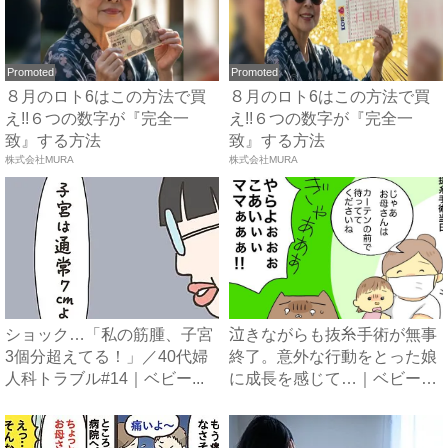
Promoted
Promoted
８月のロト6はこの方法で買
８月のロト6はこの方法で買
え!!６つの数字が『完全一
え!!６つの数字が『完全一
致』する方法
致』する方法
株式会社MURA
株式会社MURA
ショック…「私の筋腫、子宮
泣きながらも抜糸手術が無事
3個分超えてる！」／40代婦
終了。意外な行動をとった娘
人科トラブル#14｜ベビー...
に成長を感じて…｜ベビーカ
レ...