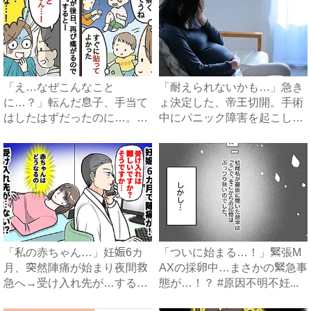
「え…なぜこんなこと
「耐えられないかも…」急き
に…？」転んだ息子、手当て
ょ決定した、帝王切開。手術
はしたはずだったのに…。猛
中にパニック障害を起こしか
反省した...
け...
「私の赤ちゃん…」妊娠6カ
「ついに始まる…！」緊張M
月、突然陣痛が始まり夜間救
AXの採卵中…まさかの緊急事
急へ→受け入れ先が…すると
態が…！？ #原因不明不妊...
医...