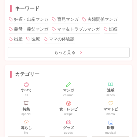
キーワード
妊娠・出産マンガ
育児マンガ
夫婦関係マンガ
義母・義父マンガ
ママ友トラブルマンガ
妊娠
出産
医療
ママの体験談
もっと見る
カテゴリー
すべて
マンガ
連載
all
column
series
特集
食・レシピ
ママトピ
special
recipe
mama
暮らし
グッズ
医療
life
goods
medical