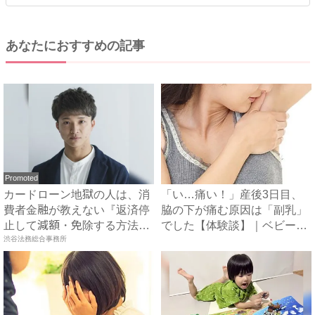
あなたにおすすめの記事
Promoted
カードローン地獄の人は、消
「い…痛い！」産後3日目、
費者金融が教えない『返済停
脇の下が痛む原因は「副乳」
止して減額・免除する方法』
でした【体験談】｜ベビーカ
で...
渋谷法務総合事務所
レ...