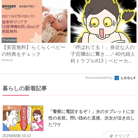
Promoted
【実質無料】らくらくベビー
「呼ばれてる！」身近な人の
の特典をチェック
子宮摘出に驚き…／40代婦人
Amazon
科トラブル#13｜ベビーカ...
Recommended by
暮らしの新着記事
暮らし
「警察に電話するぞ！」夫のタブレットに女
性の名前。問い詰めた直後、次女が泣き出し
たワケ
2026/08/08 10:10
クリップ