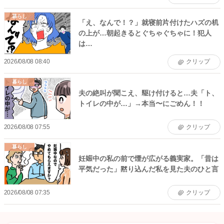
暮らし
「え、なんで！？」就寝前片付けたハズの机
の上が…朝起きるとぐちゃぐちゃに！犯人
は…
2026/08/08 08:40
クリップ
暮らし
夫の絶叫が聞こえ、駆け付けると…夫「ト、
トイレの中が…」→本当〜にごめん！！
2026/08/08 07:55
クリップ
暮らし
妊娠中の私の前で煙が広がる義実家。「昔は
平気だった」黙り込んだ私を見た夫のひと言
2026/08/08 07:35
クリップ