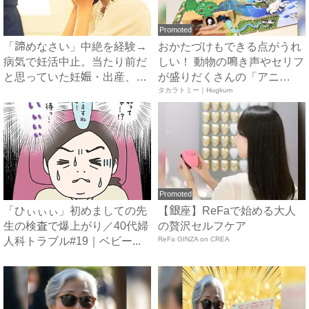
Promoted
「諦めなさい」中絶を経験→
おかたづけもできる点がうれ
病気で妊活中止。当たり前だ
しい！ 動物の鳴き声やセリフ
と思っていた妊娠・出産、現
が盛りだくさんの「アニ
実...
ア ...
タカラトミー｜Hugkum
Promoted
「ひぃぃぃ」初めましての先
【銀座】ReFaで始める大人
生の検査で爆上がり／40代婦
の贅沢セルフケア
人科トラブル#19｜ベビー...
ReFa GINZA on CREA