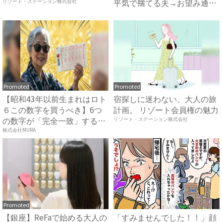
平気で捨てる夫→お望み通り
リゾート・ステーション株式会社
の料...
Promoted
Promoted
【昭和43年以前生まれはロト
宿探しに迷わない、大人の旅
６この数字を買うべき】6つ
計画。 リゾート会員権の魅力
の数字が「完全一致」する
リゾート・ステーション株式会社
方...
株式会社MURA
Promoted
【銀座】ReFaで始める大人の
「すみませんでした！！」顔