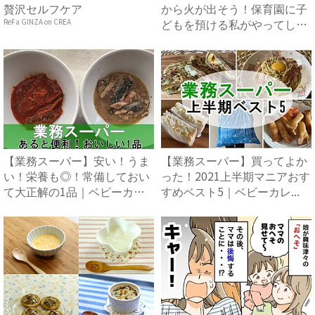
贅沢セルフケア
から火が出そう！保育園に子
どもを預ける私がやってしま
ReFa GINZA on CREA
っ...
【業務スーパー】安い！うま
【業務スーパー】買ってよか
い！栄養も◎！常備しておい
った！2021上半期マニアおす
て大正解の1品｜ベビーカレ
すめベスト5｜ベビーカレ...
ン...