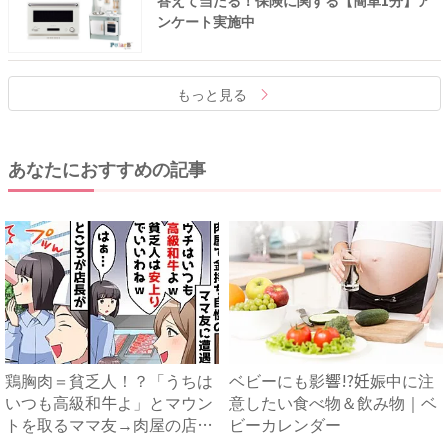
ンケート実施中
もっと見る
あなたにおすすめの記事
鶏胸肉＝貧乏人！？「うちは
ベビーにも影響!?妊娠中に注
いつも高級和牛よ」とマウン
意したい食べ物＆飲み物｜ベ
トを取るママ友→肉屋の店主
ビーカレンダー
の...