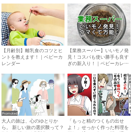
【月齢別】離乳食のコツとヒ
【業務スーパー】いいモノ発
ントを教えます！｜ベビーカ
見！コスパも使い勝手も良す
レンダー
ぎの新入り！｜ベビーカレン
ダ...
Promoted
大人の旅は、心のゆとりか
「もっと精のつくもの出せ
ら。 新しい旅の選択肢って？
よ！」せっかく作った料理を