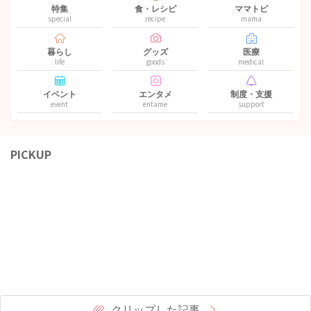
特集
食・レシピ
ママトピ
special
recipe
mama
暮らし
グッズ
医療
life
goods
medical
イベント
エンタメ
制度・支援
event
entame
support
PICKUP
クリップした記事