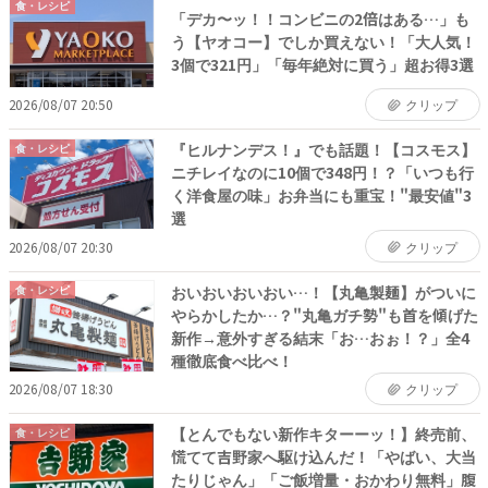
食・レシピ
「デカ〜ッ！！コンビニの2倍はある…」も
う【ヤオコー】でしか買えない！「大人気！
3個で321円」「毎年絶対に買う」超お得3選
2026/08/07 20:50
クリップ
『ヒルナンデス！』でも話題！【コスモス】
食・レシピ
ニチレイなのに10個で348円！？「いつも行
く洋食屋の味」お弁当にも重宝！"最安値"3
選
2026/08/07 20:30
クリップ
おいおいおいおい…！【丸亀製麺】がついに
食・レシピ
やらかしたか…？"丸亀ガチ勢"も首を傾げた
新作→意外すぎる結末「お…おぉ！？」全4
種徹底食べ比べ！
2026/08/07 18:30
クリップ
【とんでもない新作キターーッ！】終売前、
食・レシピ
慌てて吉野家へ駆け込んだ！「やばい、大当
たりじゃん」「ご飯増量・おかわり無料」腹