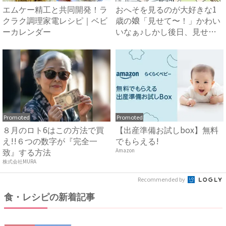
エムケー精工と共同開発！ラ
おへそを見るのが大好きな1
クラク調理家電レシピ｜ベビ
歳の娘「見せて〜！」かわい
ーカレンダー
いなぁ♪しかし後日、見せた
こ...
Promoted
Promoted
８月のロト6はこの方法で買
【出産準備お試しbox】無料
え!!６つの数字が『完全一
でもらえる!
致』する方法
Amazon
株式会社MURA
Recommended by
食・レシピの新着記事