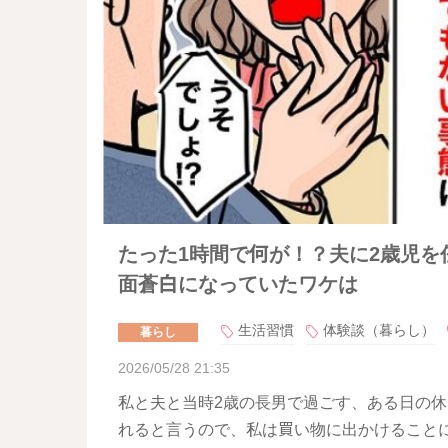
たった1時間で何が！？夫に2歳児
面蒼白になっていたワケは
生活習慣
体験談（暮らし）
暮らし
2026/05/28 21:35
私と夫と当時2歳の長男で過ごす、ある日の
れると言うので、私は買い物に出かけること