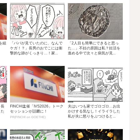
グを組
「パパが見ていたのに、なんで
「2人目も簡単にできると思っ
ケガ！？」長男のおでこには衝
た…」不妊の原因は私？妊活を
撃的な跡がくっきり…！家...
進める中で次々と病気が見...
」長
FINCHI主催「IVS2026」トーク
夫はいつも家でゴロゴロ…お出
した
セッションが話題に！
かけする気なし！イライラした
私が夫に怒りをぶつけると...
PR(FINCHI on GOETHE)