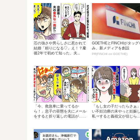
芯の強さや男らしさに惹かれて
GOETHEとFINCHIがタッ
結婚「頼りになる♡」え！？産
み、新メディアを創設
後2年で初めて知った、夫...
PR(FINCHI on GOETHE)
「今、救急車に乗ってるか
「もし女の子だったらさぁ
ら！」息子の容態を夫にメール
い不妊治療の末やっと妊娠
をすると折り返しの電話が…
私⇒すると義祖父が信じら...
ま...