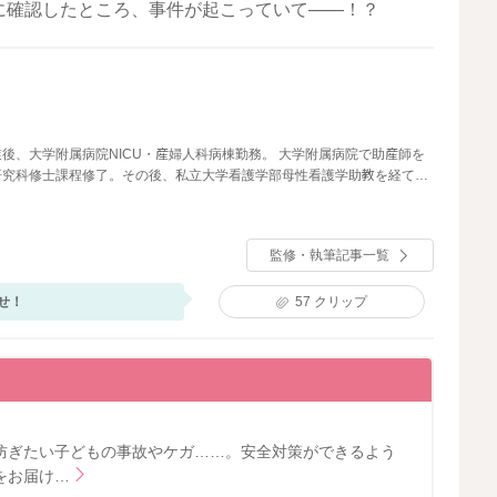
に確認したところ、事件が起こっていて――！？
後、大学附属病院NICU・産婦人科病棟勤務。 大学附属病院で助産師を
研究科修士課程修了。その後、私立大学看護学部母性看護学助教を経て、
執筆・監修に携わる。
監修・執筆記事一覧
せ！
57
クリップ
防ぎたい子どもの事故やケガ……。安全対策ができるよう
をお届け…