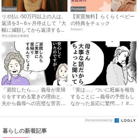
Promoted
Promoted
リボ払い50万円以上の人は、
【実質無料】らくらくベビー
返済を3～6ヶ月停止して『大
の特典をチェック
幅に減額してから返済する...
Amazon
渋谷法務総合事務所
「退院したら…」義母が里帰
「実は…」ついに妊娠を報告
りをすすめる驚きの理由と、
することに→義母の予想もし
夫から義母への完璧な苦言
なかった反応に驚愕…！ #
#...
早...
Recommended by
暮らしの新着記事