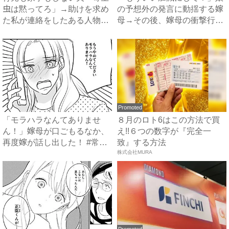
虫は黙ってろ」→助けを求め
の予想外の発言に動揺する嫁
た私が連絡をしたある人物と
母→その後、嫁母の衝撃行動
は...
で...
Promoted
「モラハラなんてありませ
８月のロト6はこの方法で買
ん！」嫁母が口ごもるなか、
え!!６つの数字が『完全一
再度嫁が話し出した！ #常識
致』する方法
知...
株式会社MURA