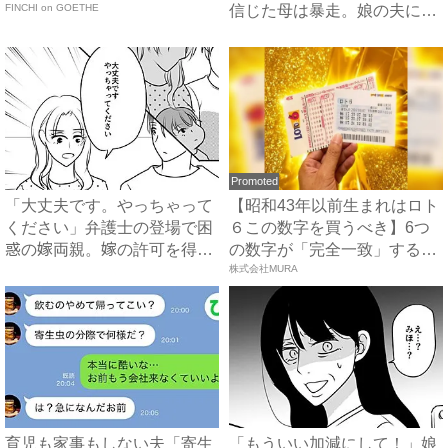
FINCHI on GOETHE
信じた母は暴走。娘の夫に電
話を...
Promoted
「大丈夫です。やっちゃって
【昭和43年以前生まれはロト
ください」弁護士の登場で困
６この数字を買うべき】6つ
惑の嫁両親。嫁の許可を得た
の数字が「完全一致」する
母...
方...
株式会社MURA
育児も家事もしない夫「寄生
「もういい加減にして！」娘