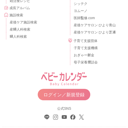
妊活食レシピ
シッテク
成長アルバム
ヨムーノ
施設検索
医師監修.com
産後ケア施設検索
産後ケアサロン ひより青山
産婦人科検索
産後ケアサロン ひより芝浦
婦人科検索
子育て支援団体
子育て支援機構
おぎゃー献金
母子栄養懇話会
ログイン／新規登録
公式SNS