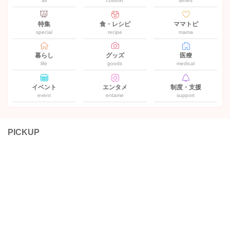
all
column
series
特集
食・レシピ
ママトピ
special
recipe
mama
暮らし
グッズ
医療
life
goods
medical
イベント
エンタメ
制度・支援
event
entame
support
PICKUP