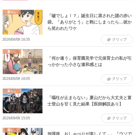
暮らし
「嘘でしょ！？」誕生日に渡された謎の赤い
袋。「ありがとう」と鞄にしまったら…彼か
ら笑われたワケ
2026/08/09 16:35
クリップ
暮らし
「何か違う」保育園見学で元保育士の私が引
っかかった小さな違和感とは
2026/08/09 16:05
クリップ
暮らし
「嘔吐が止まらない」夏山だから大丈夫と富
士登山を甘く見た結果【医師解説あり】
2026/08/09 15:05
クリップ
暮らし
放課後、おしゃべりが楽しくて…。「ウソで