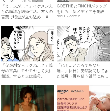
Promoted
「え、夫が…？」イケメン夫
GOETHEとFINCHIがタッグ
との順調な結婚生活。友人の
を組み、新メディアを創設
言葉で暗雲が立ち込め… #
FINCHI on GOETHE
サ...
「促進剤ならラクね…？」義
「ねぇ…ところであなた
母の言葉にモヤモヤして夫に
達…」休日に突然訪問してき
相談。すると夫は義母
た義母→耳を疑う質問にあ
に…！？...
然…！ ...