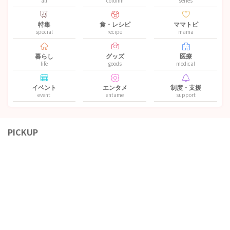
all
column
series
特集
食・レシピ
ママトピ
special
recipe
mama
暮らし
グッズ
医療
life
goods
medical
イベント
エンタメ
制度・支援
event
entame
support
PICKUP