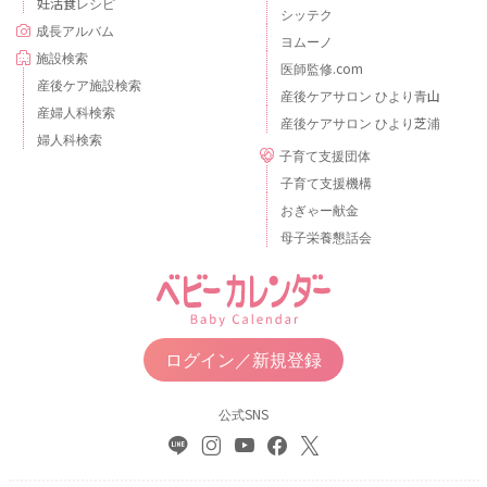
妊活食レシピ
シッテク
成長アルバム
ヨムーノ
施設検索
医師監修.com
産後ケア施設検索
産後ケアサロン ひより青山
産婦人科検索
産後ケアサロン ひより芝浦
婦人科検索
子育て支援団体
子育て支援機構
おぎゃー献金
母子栄養懇話会
ログイン／新規登録
公式SNS