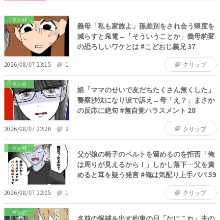
マンガ
義母「私も家族よ」孫差別をされ会う頻度を
減らすと鬼電→「そういうことか」義母豹変
の恐ろしいワケとは #こどおじ義兄 37
2026/08/07 23:15
1
クリップ
マンガ
娘「ママのせいで友だちたくさん無くした」
警察沙汰になり涙で訴え→母「え？」まさか
の反応に絶句 #無自覚ハラスメント 28
2026/08/07 22:20
2
クリップ
マンガ
父が娘の椅子のベルトを留めるのを拒否「俺
は周りが見えるから！」しかし落下…父を責
めると耳を疑う発言 #俺は気配り上手パパ 59
2026/08/07 22:05
1
クリップ
マンガ
名前の候補を出す約束の日「なにこれ」夫の