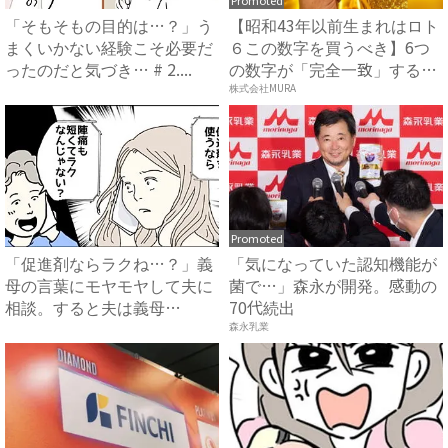
「そもそもの目的は…？」う
【昭和43年以前生まれはロト
まくいかない経験こそ必要だ
６この数字を買うべき】6つ
ったのだと気づき… # 2....
の数字が「完全一致」する
方...
株式会社MURA
Promoted
「促進剤ならラクね…？」義
「気になっていた認知機能が
母の言葉にモヤモヤして夫に
菌で…」森永が開発。感動の
相談。すると夫は義母
70代続出
に…！？...
森永乳業