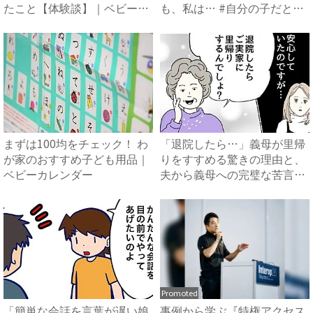
たこと【体験談】｜ベビーカ
も、私は… #自分の子だと思
レ...
え...
まずは100均をチェック！ わ
「退院したら…」義母が里帰
が家のおすすめ子ども用品｜
りをすすめる驚きの理由と、
ベビーカレンダー
夫から義母への完璧な苦言
#...
Promoted
「簡単な会話を言葉が遅い娘
事例から学ぶ『特権アクセス