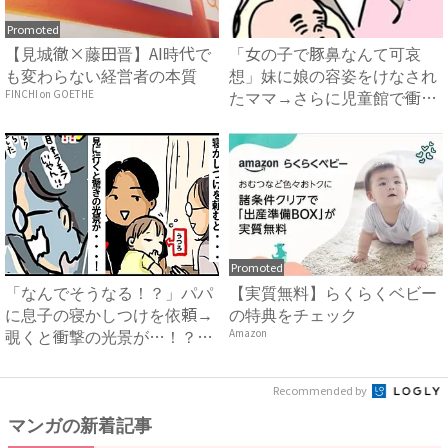
Promoted
【見城徹×藤田晋】AI時代で
「女の子で豚鼻なんて可哀
も変わらない経営者の本質
想」妹に娘の容姿をけなされ
たママ→さらに児童館で衝撃
FINCHI on GOETHE
の事...
Promoted
「なんでそうなる！？」パパ
【実質無料】らくらくベビー
に息子の寝かしつけを依頼→
の特典をチェック
覗くと衝撃の光景が…！？｜
Amazon
ベ...
Recommended by
マンガの新着記事