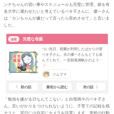
ンナちゃんの習い事やスケジュールも完璧に管理。娘を有
名大学に通わせたいと考えているペキ子さんに、優一さん
は「カンちゃんが嫌だって言ったら辞めさせて」と言いま
した。
完璧な母親
連載
つい先日、妊娠が判明したばかりの菅
ペキ子さん。夫の優一さんもとても喜
んでくれて、一見順風満帆かのよう…
ツムママ
前の話
最初から読む
次の話
「勉強を嫌がる日なんてこない」と自信満々のペキ子さ
ん。言いがかりをつけられないように、子育ての記録を残
そうと、翌日には自宅にカメラを設置します。突然の行動