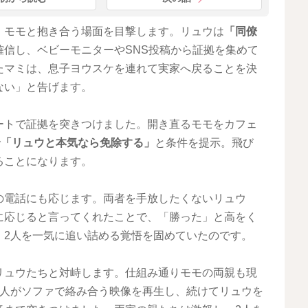
・モモと抱き合う場面を目撃します。リュウは
「同僚
確信し、ベビーモニターやSNS投稿から証拠を集めて
たマミは、息子ヨウスケを連れて実家へ戻ることを決
ない」と告げます。
ートで証拠を突きつけました。開き直るモモをカフェ
で
「リュウと本気なら免除する」
と条件を提示。飛び
ることになります。
の電話にも応じます。両者を手放したくないリュウ
に応じると言ってくれたことで、「勝った」と高をく
、2人を一気に追い詰める覚悟を固めていたのです。
リュウたちと対峙します。仕組み通りモモの両親も現
2人がソファで絡み合う映像を再生し、続けてリュウを