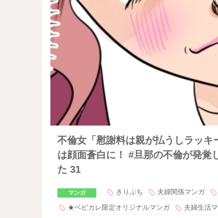
不倫女「慰謝料は親が払うしラッキ
は顔面蒼白に！ #旦那の不倫が発覚
た 31
きりぷち
夫婦関係マンガ
マンガ
★ベビカレ限定オリジナルマンガ
夫婦生活マ