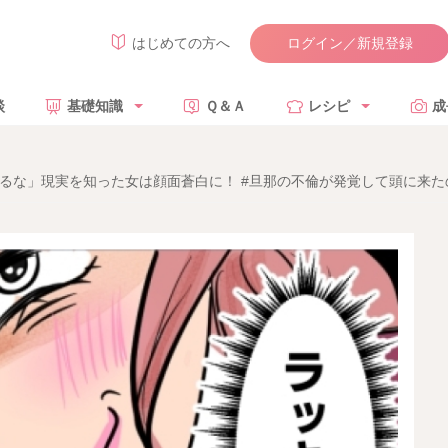
ログイン／新規登録
はじめての方へ
談
基礎知識
Ｑ＆Ａ
レシピ
成
るな」現実を知った女は顔面蒼白に！ #旦那の不倫が発覚して頭に来たの