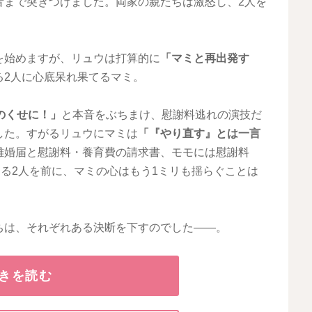
音まで突きつけました。両家の親たちは激怒し、2人を
を始めますが、リュウは打算的に
「マミと再出発す
る2人に心底呆れ果てるマミ。
のくせに！」
と本音をぶちまけ、慰謝料逃れの演技だ
した。すがるリュウにマミは
「『やり直す』とは一言
離婚届と慰謝料・養育費の請求書、モモには慰謝料
ける2人を前に、マミの心はもう1ミリも揺らぐことは
ちは、それぞれある決断を下すのでした――。
きを読む