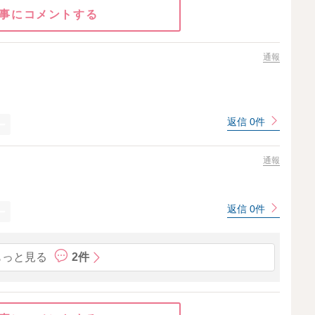
事にコメントする
通報
返信 0件
通報
返信 0件
もっと見る
2件