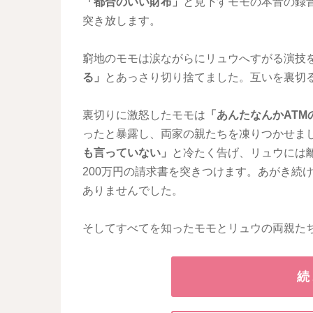
「都合のいい財布」
と見下すモモの本音の録
突き放します。
窮地のモモは涙ながらにリュウへすがる演技
る」
とあっさり切り捨てました。互いを裏切
裏切りに激怒したモモは
「あんたなんかATM
ったと暴露し、両家の親たちを凍りつかせま
も言っていない」
と冷たく告げ、リュウには
200万円の請求書を突きつけます。あがき続
ありませんでした。
そしてすべてを知ったモモとリュウの両親た
続