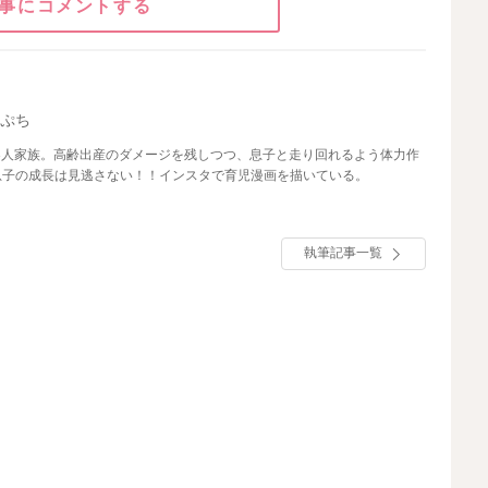
事にコメントする
りぷち
の3人家族。高齢出産のダメージを残しつつ、息子と走り回れるよう体力作
息子の成長は見逃さない！！インスタで育児漫画を描いている。
執筆記事一覧