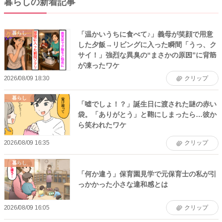
暮らしの新着記事
「温かいうちに食べて♪」義母が笑顔で用意
暮らし
した夕飯→リビングに入った瞬間「うっ、ク
サイ！」強烈な異臭の“まさかの原因”に背筋
が凍ったワケ
2026/08/09 18:30
クリップ
暮らし
「嘘でしょ！？」誕生日に渡された謎の赤い
袋。「ありがとう」と鞄にしまったら…彼か
ら笑われたワケ
2026/08/09 16:35
クリップ
暮らし
「何か違う」保育園見学で元保育士の私が引
っかかった小さな違和感とは
2026/08/09 16:05
クリップ