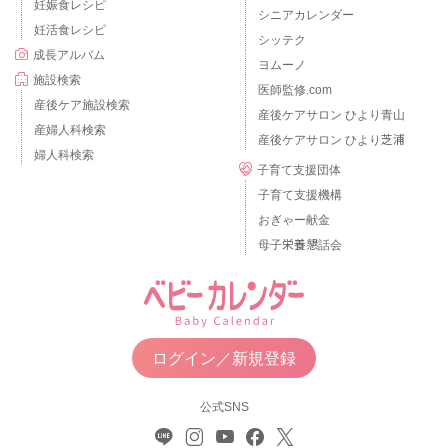
妊娠食レシピ
シニアカレンダー
妊活食レシピ
シッテク
成長アルバム
ヨムーノ
施設検索
医師監修.com
産後ケア施設検索
産後ケアサロン ひより青山
産婦人科検索
産後ケアサロン ひより芝浦
婦人科検索
子育て支援団体
子育て支援機構
おぎゃー献金
母子栄養懇話会
ログイン／新規登録
公式SNS