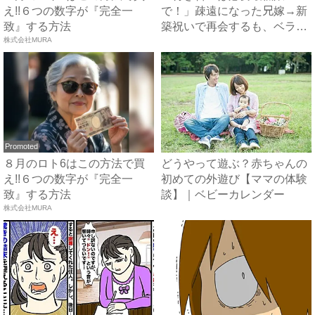
え!!６つの数字が『完全一
で！」疎遠になった兄嫁→新
致』する方法
築祝いで再会するも、ベラン
株式会社MURA
ダに締...
Promoted
８月のロト6はこの方法で買
どうやって遊ぶ？赤ちゃんの
え!!６つの数字が『完全一
初めての外遊び【ママの体験
致』する方法
談】｜ベビーカレンダー
株式会社MURA