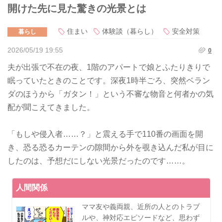
開けた先に見た驚きの光景とは
住まい
体験談（暮らし）
安全対策
暮らし
2026/05/19 19:55
0
夫が出張で不在の夜、1階のアパートで娘とふたりきりで
眠っていたときのことです。深夜1時半ごろ、突然ベラン
ダのほうから「ガタン！」という不審な物音と何者かの気
配が聞こえてきました。
「もしや侵入者……？」と震える手で110番の画面を開
き、恐る恐るカーテンの隙間から外を覗き込んだ私が目に
したのは、予想だにしない光景だったのです……。
人間関係
ママ友や義両親、近所の人とのトラブ
ルや、神対応エピソードなど、思わず