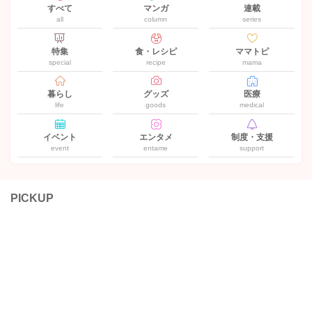
すべて
マンガ
連載
all
column
series
特集
食・レシピ
ママトピ
special
recipe
mama
暮らし
グッズ
医療
life
goods
medical
イベント
エンタメ
制度・支援
event
entame
support
PICKUP