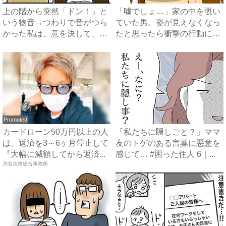
上の階から突然「ドン！」と
「嘘でしょ…」家の中を覗い
いう物音→つわりで音がつら
ていた男。姿が見えなくなっ
かった私は、意を決して、手
たと思ったら衝撃の行動に…
紙...
...
Promoted
カードローン50万円以上の人
「私たちに隠しごと？」ママ
は、返済を3～6ヶ月停止して
友のトゲのある言葉に悪意を
『大幅に減額してから返済...
感じて… #困った住人 6｜...
渋谷法務総合事務所