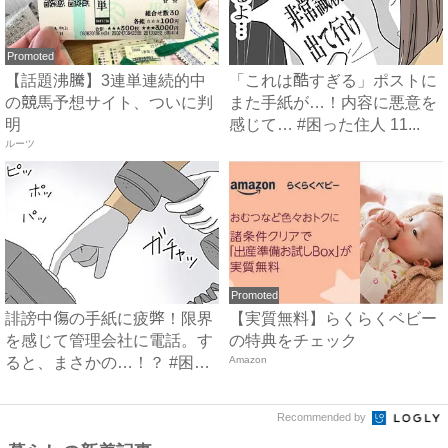
Promoted
【話題沸騰】3連単連続的中
「これは酷すぎる」ポストに
の競馬予想サイト、ついに判
また手紙が…！内容に悪意を
明
感じて… #困った住人 11...
ルーツ
Promoted
誹謗中傷の手紙に疲弊！限界
【実質無料】らくらくベビー
を感じて管理会社に電話。す
の特典をチェック
ると、まさかの…！？ #困
Amazon
っ...
Recommended by