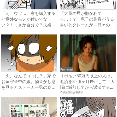
「え、ウソ…」家を購入する
「大量の豆が撒かれて
と意外なモノが付いてな
る…！？」息子の足音がうる
い？！まさか自分で？夫婦は
さいとクレームが→日々の嫌
驚いて...
がらせ、...
Promoted
「え、なんでココに？」家で
リボ払い50万円以上の人は、
お留守番中の娘。物音がし窓
返済を3～6ヶ月停止して『大
を見るとストーカー男の姿が
幅に減額してから返済する...
...
渋谷法務総合事務所