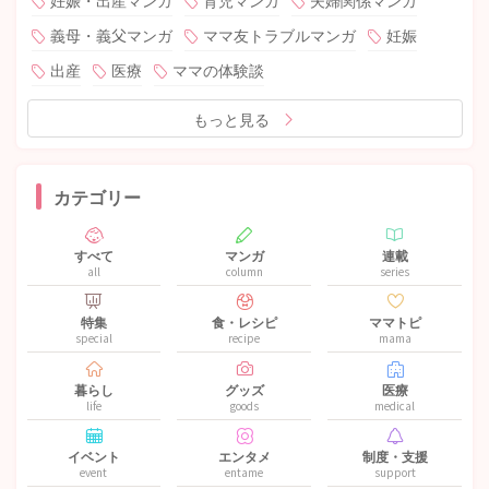
妊娠・出産マンガ
育児マンガ
夫婦関係マンガ
義母・義父マンガ
ママ友トラブルマンガ
妊娠
出産
医療
ママの体験談
もっと見る
カテゴリー
すべて
マンガ
連載
all
column
series
特集
食・レシピ
ママトピ
special
recipe
mama
暮らし
グッズ
医療
life
goods
medical
イベント
エンタメ
制度・支援
event
entame
support