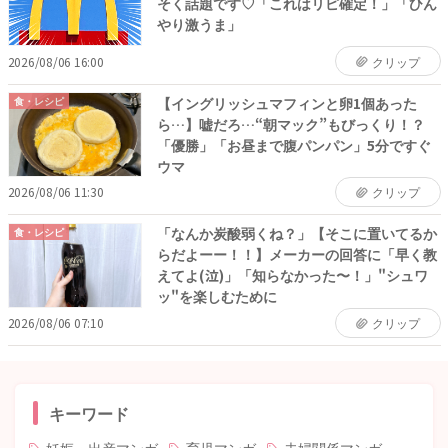
そく話題です♡「これはリピ確定！」「ひん
やり激うま」
2026/08/06 16:00
クリップ
【イングリッシュマフィンと卵1個あった
食・レシピ
ら…】嘘だろ…“朝マック”もびっくり！？
「優勝」「お昼まで腹パンパン」5分ですぐ
ウマ
2026/08/06 11:30
クリップ
「なんか炭酸弱くね？」【そこに置いてるか
食・レシピ
らだよーー！！】メーカーの回答に「早く教
えてよ(泣)」「知らなかった〜！」"シュワ
ッ"を楽しむために
2026/08/06 07:10
クリップ
キーワード