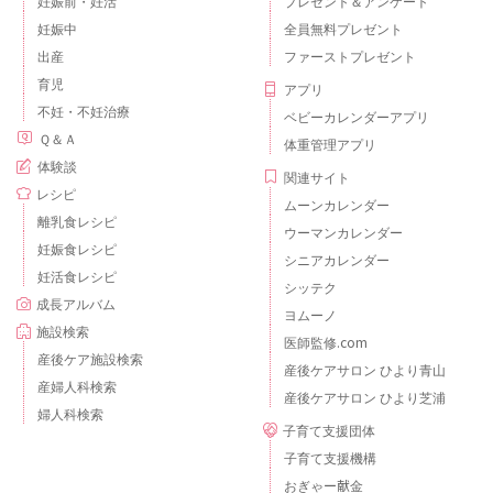
妊娠前・妊活
プレゼント＆アンケート
妊娠中
全員無料プレゼント
出産
ファーストプレゼント
育児
アプリ
不妊・不妊治療
ベビーカレンダーアプリ
Ｑ＆Ａ
体重管理アプリ
体験談
関連サイト
レシピ
ムーンカレンダー
離乳食レシピ
ウーマンカレンダー
妊娠食レシピ
シニアカレンダー
妊活食レシピ
シッテク
成長アルバム
ヨムーノ
施設検索
医師監修.com
産後ケア施設検索
産後ケアサロン ひより青山
産婦人科検索
産後ケアサロン ひより芝浦
婦人科検索
子育て支援団体
子育て支援機構
おぎゃー献金