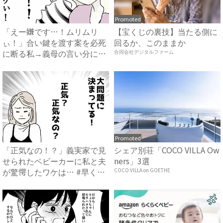
Promoted
「えー嫌です…！ムリムリ
【宝くじの裏技】当たる側に
ぃ！」合い鍵を渡す案を必死
回るか、このままか
に断る私→義母の言い分にあ
合同会社デジタルファーム
然…...
Promoted
「正気なの！？」義実家で見
シェア別荘「COCO VILLA Ow
せられたベビーカーに私と夫
ners」3選
が驚愕したワケは… #早く
COCO VILLA on GOETHE
孫...