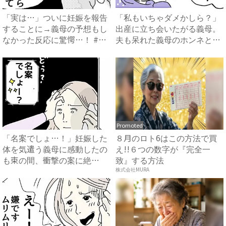
「実は…」ついに妊娠を報告
「私もいちゃダメかしら？」
することに→義母の予想もし
出産に立ち会いたがる義母。
なかった反応に驚愕…！ #
夫も呆れた義母のホンネと
早...
は…...
Promoted
「名案でしょ…！」妊娠した
８月のロト6はこの方法で買
体を気遣う義母に感動したの
え!!６つの数字が『完全一
も束の間、衝撃の案に絶
致』する方法
句…！...
株式会社MURA