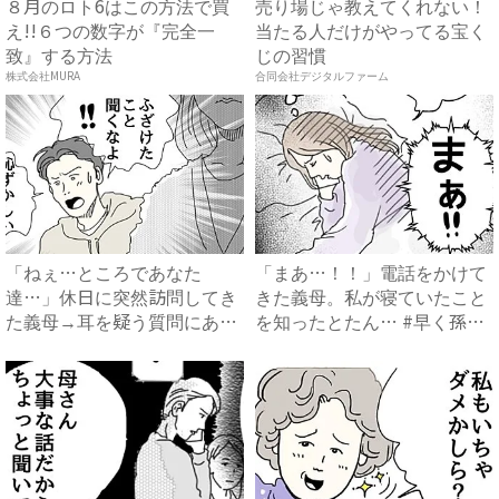
８月のロト6はこの方法で買
売り場じゃ教えてくれない！
え!!６つの数字が『完全一
当たる人だけがやってる宝く
致』する方法
じの習慣
株式会社MURA
合同会社デジタルファーム
「ねぇ…ところであなた
「まあ…！！」電話をかけて
達…」休日に突然訪問してき
きた義母。私が寝ていたこと
た義母→耳を疑う質問にあ
を知ったとたん… #早く孫
然…！ ...
が...