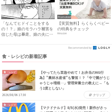
Promoted
「なんてヒドイことをする
【実質無料】らくらくベビー
の！？」娘のモラハラ被害を
の特典をチェック
信じた母は暴走。娘の夫に電
Amazon
話を...
Recommended by
食・レシピの新着記事
【やってたら至急やめて！お弁当のNG行
食・レシピ
為】"農林水産省"も警笛！？「中で菌がうじ
ゃうじゃ増殖…」管理栄養士の教えに→「も
う2度としない」
2026/08/06 17:30
クリップ
食・レシピ
【マクドナルド】8/5(水)発売！新作がさっ