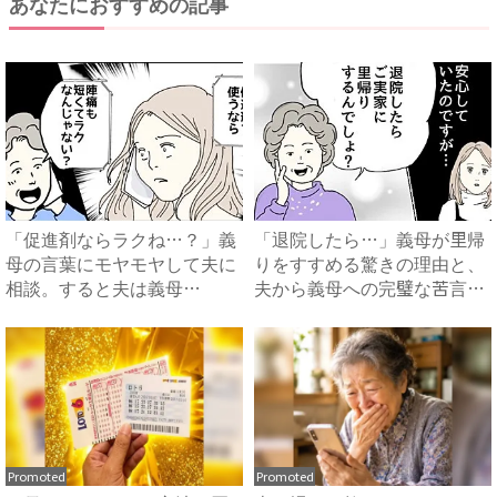
あなたにおすすめの記事
「促進剤ならラクね…？」義
「退院したら…」義母が里帰
母の言葉にモヤモヤして夫に
りをすすめる驚きの理由と、
相談。すると夫は義母
夫から義母への完璧な苦言
に…！？...
#...
Promoted
Promoted