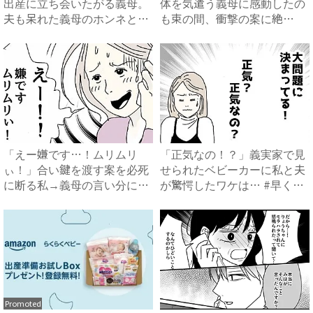
出産に立ち会いたがる義母。
体を気遣う義母に感動したの
夫も呆れた義母のホンネと
も束の間、衝撃の案に絶
は…...
句…！...
「えー嫌です…！ムリムリ
「正気なの！？」義実家で見
ぃ！」合い鍵を渡す案を必死
せられたベビーカーに私と夫
に断る私→義母の言い分にあ
が驚愕したワケは… #早く
然…...
孫...
Promoted