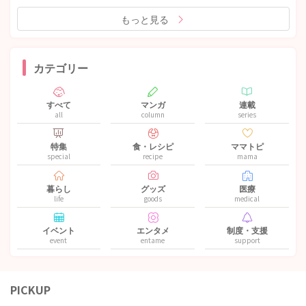
もっと見る
カテゴリー
すべて
マンガ
連載
all
column
series
特集
食・レシピ
ママトピ
special
recipe
mama
暮らし
グッズ
医療
life
goods
medical
イベント
エンタメ
制度・支援
event
entame
support
PICKUP