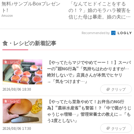
無料♪サンプルBoxプレゼン
「なんてヒドイことをする
ト!
の！？」娘のモラハラ被害を
信じた母は暴走。娘の夫に電
Amazon
話を...
Recommended by
食・レシピの新着記事
【やってたらマジでやめてーー！！】スーパ
食・レシピ
ーの"超NG行為"「気持ちはわかりますが…
絶対しないで」店員さんが本気でヒヤリ
→「気をつけます…」
2026/08/06 18:30
クリップ
【やってたら至急やめて！お弁当のNG行
食・レシピ
為】"農林水産省"も警笛！？「中で菌がうじ
ゃうじゃ増殖…」管理栄養士の教えに→「も
う2度としない」
2026/08/06 17:30
クリップ