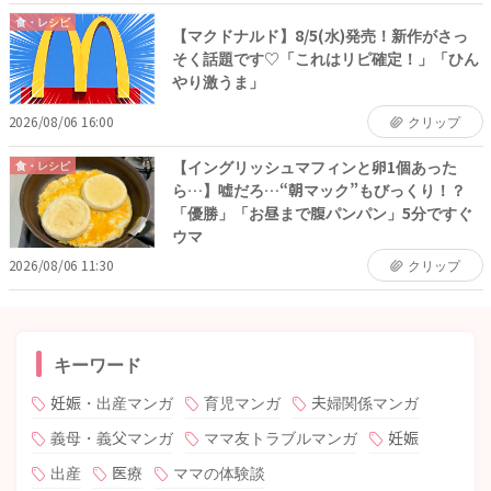
食・レシピ
【マクドナルド】8/5(水)発売！新作がさっ
そく話題です♡「これはリピ確定！」「ひん
やり激うま」
2026/08/06 16:00
クリップ
【イングリッシュマフィンと卵1個あった
食・レシピ
ら…】嘘だろ…“朝マック”もびっくり！？
「優勝」「お昼まで腹パンパン」5分ですぐ
ウマ
2026/08/06 11:30
クリップ
キーワード
妊娠・出産マンガ
育児マンガ
夫婦関係マンガ
義母・義父マンガ
ママ友トラブルマンガ
妊娠
出産
医療
ママの体験談