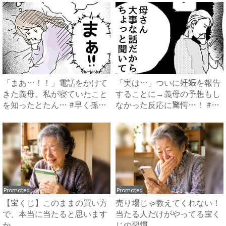
「まあ…！！」電話をかけて
「実は…」ついに妊娠を報告
きた義母。私が寝ていたこと
することに→義母の予想もし
を知ったとたん… #早く孫
なかった反応に驚愕…！ #
が...
早...
Promoted
Promoted
【宝くじ】このままの買い方
売り場じゃ教えてくれない！
で、本当に当たると思います
当たる人だけがやってる宝く
か
じの習慣