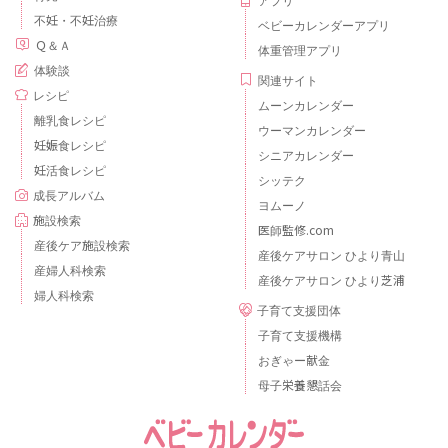
不妊・不妊治療
ベビーカレンダーアプリ
Ｑ＆Ａ
体重管理アプリ
体験談
関連サイト
レシピ
ムーンカレンダー
離乳食レシピ
ウーマンカレンダー
妊娠食レシピ
シニアカレンダー
妊活食レシピ
シッテク
成長アルバム
ヨムーノ
施設検索
医師監修.com
産後ケア施設検索
産後ケアサロン ひより青山
産婦人科検索
産後ケアサロン ひより芝浦
婦人科検索
子育て支援団体
子育て支援機構
おぎゃー献金
母子栄養懇話会