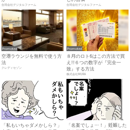
合同会社デジタルファーム
合同会社デジタルファーム
Promoted
Promoted
空港ラウンジを無料で使う方
８月のロト6はこの方法で買
法
え!!６つの数字が『完全一
致』する方法
クレディセゾン
株式会社MURA
「私もいちゃダメかしら？」
「名案でしょ…！」妊娠した