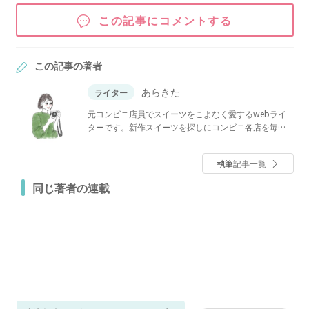
この記事にコメントする
この記事の著者
あらきた
ライター
元コンビニ店員でスイーツをこよなく愛するwebライ
ターです。新作スイーツを探しにコンビニ各店を毎週
パトロール♪2児の母で趣味はグルメとカメラ、週末は
フォトグラファーとしても活動中。抹茶スイーツとア
執筆記事一覧
イスクリームが特に好きです。スイーツマニアな私が
コンビニの最新スイーツを正直にレポします！
同じ著者の連載