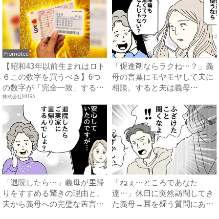
Promoted
【昭和43年以前生まれはロト
「促進剤ならラクね…？」義
６この数字を買うべき】6つ
母の言葉にモヤモヤして夫に
の数字が「完全一致」する
相談。すると夫は義母
方...
に…！？...
株式会社MURA
「退院したら…」義母が里帰
「ねぇ…ところであなた
りをすすめる驚きの理由と、
達…」休日に突然訪問してき
夫から義母への完璧な苦言
た義母→耳を疑う質問にあ
#...
然…！ ...