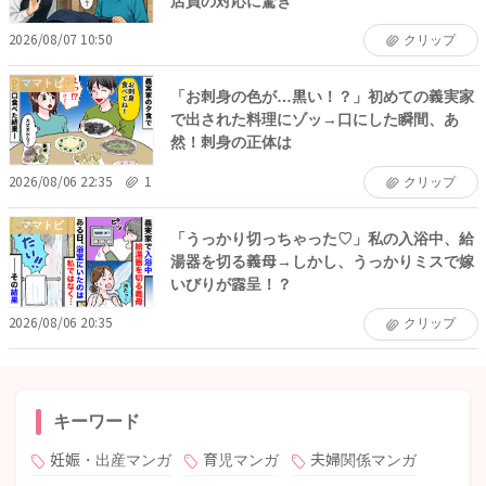
店員の対応に驚き
2026/08/07 10:50
クリップ
ママトピ
「お刺身の色が…黒い！？」初めての義実家
で出された料理にゾッ→口にした瞬間、あ
然！刺身の正体は
2026/08/06 22:35
1
クリップ
ママトピ
「うっかり切っちゃった♡」私の入浴中、給
湯器を切る義母→しかし、うっかりミスで嫁
いびりが露呈！？
2026/08/06 20:35
クリップ
キーワード
妊娠・出産マンガ
育児マンガ
夫婦関係マンガ