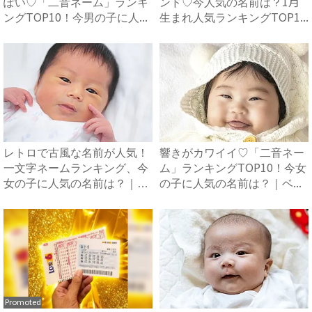
ぽい♡「二音ネーム」ランキ
ンド♡今人気の名前は？1月
ングTOP10！今男の子に人...
生まれ人気ランキングTOP1...
レトロで古風な名前が人気！
響きがカワイイ♡「二音ネー
一文字ネームランキング、今
ム」ランキングTOP10！今女
女の子に人気の名前は？｜ベ
の子に人気の名前は？｜ベ...
ビ...
Promoted