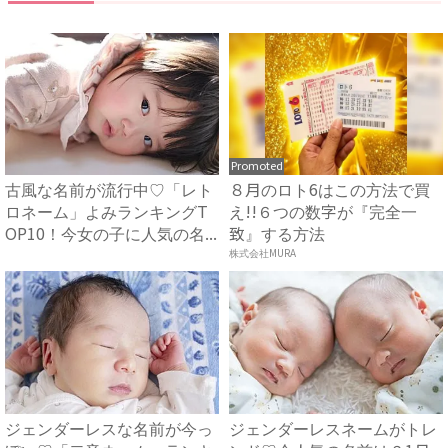
Promoted
古風な名前が流行中♡「レト
８月のロト6はこの方法で買
ロネーム」よみランキングT
え!!６つの数字が『完全一
OP10！今女の子に人気の名...
致』する方法
株式会社MURA
ジェンダーレスな名前が今っ
ジェンダーレスネームがトレ