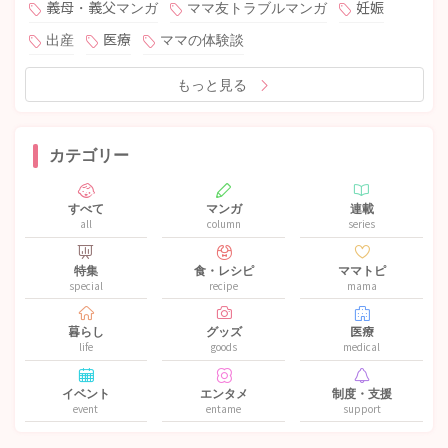
義母・義父マンガ
ママ友トラブルマンガ
妊娠
出産
医療
ママの体験談
もっと見る
カテゴリー
すべて
マンガ
連載
all
column
series
特集
食・レシピ
ママトピ
special
recipe
mama
暮らし
グッズ
医療
life
goods
medical
イベント
エンタメ
制度・支援
event
entame
support