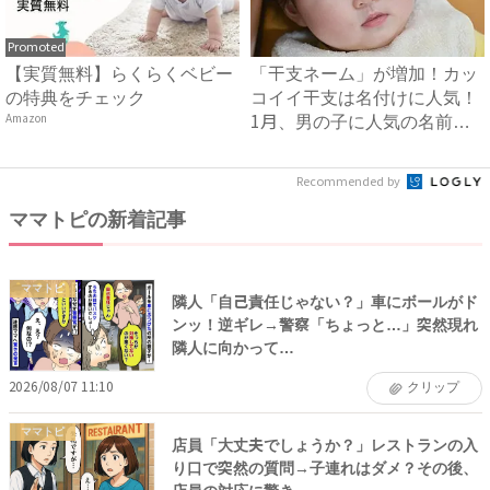
Promoted
【実質無料】らくらくベビー
「干支ネーム」が増加！カッ
の特典をチェック
コイイ干支は名付けに人気！
Amazon
1月、男の子に人気の名前
は？...
Recommended by
ママトピの新着記事
ママトピ
隣人「自己責任じゃない？」車にボールがド
ンッ！逆ギレ→警察「ちょっと…」突然現れ
隣人に向かって…
2026/08/07 11:10
クリップ
ママトピ
店員「大丈夫でしょうか？」レストランの入
り口で突然の質問→子連れはダメ？その後、