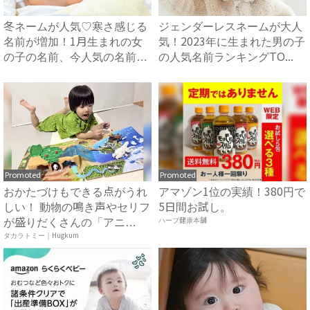
冬ネームが人気♡寒さ感じる
ジェンダーレスネームが大人
名前が増加！1月生まれの女
気！2023年に生まれた男の子
の子の名前、今人気の名前
の人気名前ランキングTO...
は？...
Promoted
Promoted
おかたづけもできる点がうれ
アマゾン1位の実績！380円で
しい！ 動物の鳴き声やセリフ
5日間お試し。
が盛りだくさんの「アニ
ハーブ健康本舗
ア ...
タカラトミー｜Hugkum