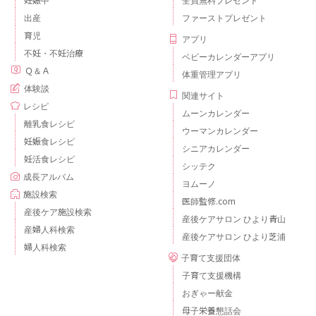
妊娠中
全員無料プレゼント
出産
ファーストプレゼント
育児
アプリ
不妊・不妊治療
ベビーカレンダーアプリ
Ｑ＆Ａ
体重管理アプリ
体験談
関連サイト
レシピ
ムーンカレンダー
離乳食レシピ
ウーマンカレンダー
妊娠食レシピ
シニアカレンダー
妊活食レシピ
シッテク
成長アルバム
ヨムーノ
施設検索
医師監修.com
産後ケア施設検索
産後ケアサロン ひより青山
産婦人科検索
産後ケアサロン ひより芝浦
婦人科検索
子育て支援団体
子育て支援機構
おぎゃー献金
母子栄養懇話会