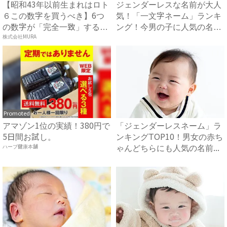
【昭和43年以前生まれはロト
ジェンダーレスな名前が大人
６この数字を買うべき】6つ
気！「一文字ネーム」ランキ
の数字が「完全一致」する
ング！今男の子に人気の名前
方...
株式会社MURA
は...
Promoted
アマゾン1位の実績！380円で
「ジェンダーレスネーム」ラ
5日間お試し。
ンキングTOP10！男女の赤ち
ハーブ健康本舗
ゃんどちらにも人気の名前...