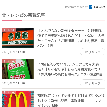
Recommended by
食・レシピの新着記事
【とんでもない新作キターーッ！】終売前、
食・レシピ
慌てて吉野家へ駆け込んだ！「やばい、大当
たりじゃん」「ご飯増量・おかわり無料」腹
パン！2選
2026/08/07 17:30
クリップ
食・レシピ
「9個も入って300円」シェアしても大満
足！【サイゼリヤ】行ったら絶対食べて！
「野菜嫌いの民にも朗報!?」コスパ最強3選
2026/08/07 11:30
クリップ
食・レシピ
期間限定【マクドナルド】8/11まで♡今だけ
おトク！新作も話題「常設希望！」「ウマ
イ！ハマる味」