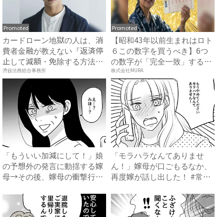
Promoted
Promoted
カードローン地獄の人は、消
【昭和43年以前生まれはロト
費者金融が教えない『返済停
６この数字を買うべき】6つ
止して減額・免除する方法』
の数字が「完全一致」する
で...
方...
渋谷法務総合事務所
株式会社MURA
「もういい加減にして！」娘
「モラハラなんてありませ
の予想外の発言に動揺する嫁
ん！」嫁母が口ごもるなか、
母→その後、嫁母の衝撃行動
再度嫁が話し出した！ #常識
で...
知...