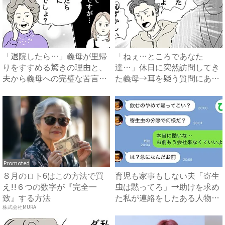
「退院したら…」義母が里帰
「ねぇ…ところであなた
りをすすめる驚きの理由と、
達…」休日に突然訪問してき
夫から義母への完璧な苦言
た義母→耳を疑う質問にあ
#...
然…！ ...
Promoted
８月のロト6はこの方法で買
育児も家事もしない夫「寄生
え!!６つの数字が『完全一
虫は黙ってろ」→助けを求め
致』する方法
た私が連絡をしたある人物と
は...
株式会社MURA