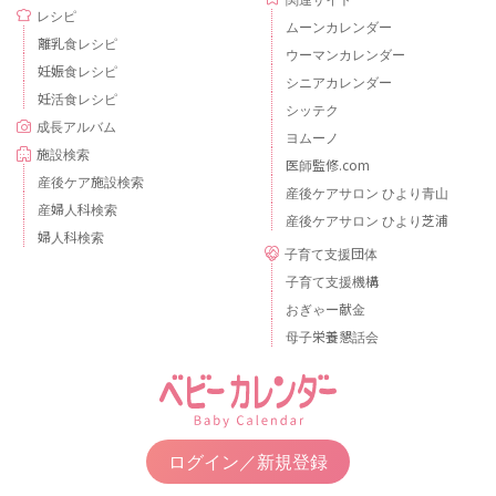
レシピ
ムーンカレンダー
離乳食レシピ
ウーマンカレンダー
妊娠食レシピ
シニアカレンダー
妊活食レシピ
シッテク
成長アルバム
ヨムーノ
施設検索
医師監修.com
産後ケア施設検索
産後ケアサロン ひより青山
産婦人科検索
産後ケアサロン ひより芝浦
婦人科検索
子育て支援団体
子育て支援機構
おぎゃー献金
母子栄養懇話会
ログイン／新規登録