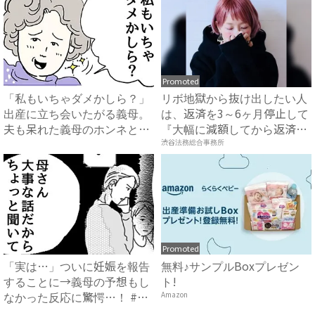
Promoted
「私もいちゃダメかしら？」
リボ地獄から抜け出したい人
出産に立ち会いたがる義母。
は、返済を3～6ヶ月停止して
夫も呆れた義母のホンネと
『大幅に減額してから返済
は…...
す...
渋谷法務総合事務所
Promoted
「実は…」ついに妊娠を報告
無料♪サンプルBoxプレゼン
することに→義母の予想もし
ト!
なかった反応に驚愕…！ #
Amazon
早...