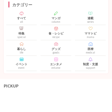
カテゴリー
すべて
マンガ
連載
all
column
series
特集
食・レシピ
ママトピ
special
recipe
mama
暮らし
グッズ
医療
life
goods
medical
イベント
エンタメ
制度・支援
event
entame
support
PICKUP