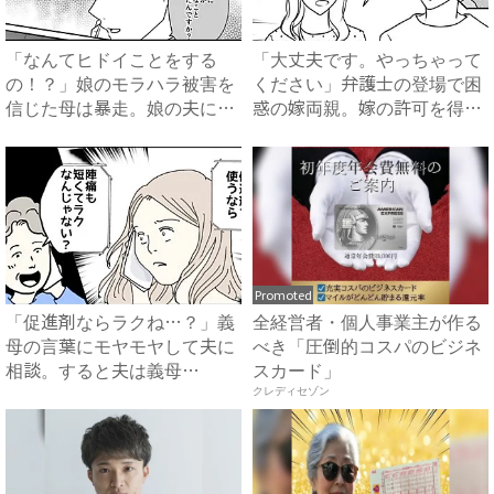
「なんてヒドイことをする
「大丈夫です。やっちゃって
の！？」娘のモラハラ被害を
ください」弁護士の登場で困
信じた母は暴走。娘の夫に電
惑の嫁両親。嫁の許可を得た
話を...
母...
Promoted
「促進剤ならラクね…？」義
全経営者・個人事業主が作る
母の言葉にモヤモヤして夫に
べき「圧倒的コスパのビジネ
相談。すると夫は義母
スカード」
に…！？...
クレディセゾン