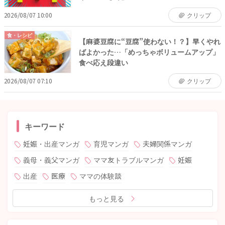
2026/08/07 10:00
クリップ
食・レシピ
【麻婆豆腐に“豆腐”使わない！？】早くやれ
ばよかった…「めっちゃボリュームアップ」
食べ応え段違い
2026/08/07 07:10
クリップ
キーワード
妊娠・出産マンガ
育児マンガ
夫婦関係マンガ
義母・義父マンガ
ママ友トラブルマンガ
妊娠
出産
医療
ママの体験談
もっと見る