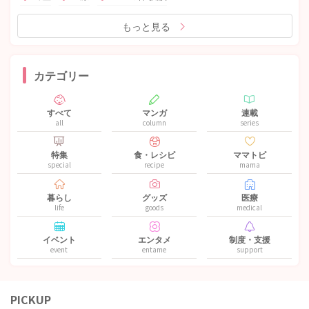
もっと見る
カテゴリー
すべて
マンガ
連載
all
column
series
特集
食・レシピ
ママトピ
special
recipe
mama
暮らし
グッズ
医療
life
goods
medical
イベント
エンタメ
制度・支援
event
entame
support
PICKUP