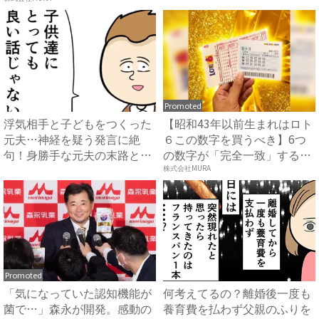
は？...
Promoted
浮気相手と子どもをつくった
【昭和43年以前生まれはロト
元夫…神経を疑う発言に絶
６この数字を買うべき】6つ
句！身勝手な元夫の末路と
の数字が「完全一致」する
は？ ...
方...
株式会社MURA
Promoted
「気になっていた認知機能が
何考えてるの？離婚後一度も
菌で…」森永が開発。感動の
養育費を払わず父親のふりを