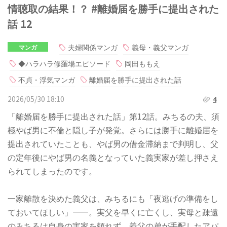
情聴取の結果！？ #離婚届を勝手に提出された
話 12
夫婦関係マンガ
義母・義父マンガ
マンガ
◆ハラハラ修羅場エピソード
岡田ももえ
不貞・浮気マンガ
離婚届を勝手に提出された話
2026/05/30 18:10
4
「離婚届を勝手に提出された話」第12話。みちるの夫、須
極やば男に不倫と隠し子が発覚。さらには勝手に離婚届を
提出されていたことも、やば男の借金滞納まで判明し、父
の定年後にやば男の名義となっていた義実家が差し押さえ
られてしまったのです。
一家離散を決めた義父は、みちるにも「夜逃げの準備をし
ておいてほしい」——。実父を早くに亡くし、実母と疎遠
のみちるは自身の実家を頼れず、義父の弟が手配したアパ