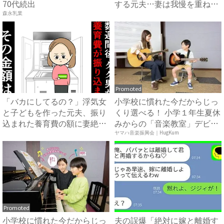
70代続出
する元夫…妻は我慢を重ねて
...
森永乳業
Promoted
「バカにしてるの？」浮気女
小学校に慣れた今だからじっ
と子どもを作った元夫、振り
くり選べる！ 小学１年生夏休
込まれた養育費の額に妻絶句
みからの「音楽教室」デビ
...
ュ...
ヤマハ音楽振興会｜HugKum
Promoted
小学校に慣れた今だからじっ
夫の誤爆「絶対に嫁と離婚す