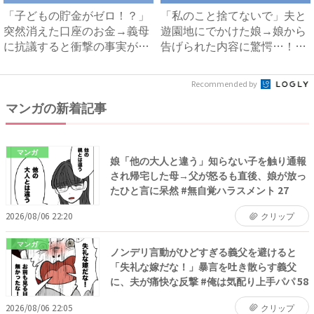
「子どもの貯金がゼロ！？」
「私のこと捨てないで」夫と
突然消えた口座のお金→義母
遊園地にでかけた娘→娘から
に抗議すると衝撃の事実が判
告げられた内容に驚愕…！｜
明...
ベ...
Recommended by
マンガの新着記事
マンガ
娘「他の大人と違う」知らない子を触り通報
され帰宅した母→父が怒るも直後、娘が放っ
たひと言に呆然 #無自覚ハラスメント 27
2026/08/06 22:20
クリップ
マンガ
ノンデリ言動がひどすぎる義父を避けると
「失礼な嫁だな！」暴言を吐き散らす義父
に、夫が痛快な反撃 #俺は気配り上手パパ 58
2026/08/06 22:05
クリップ