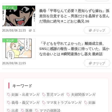
マンガ
義母「平等なんて必要？恩知らずな嫁ね」孫
差別を注意すると→男孫だけを贔屓する歪ん
だ理由に絶句 #こどおじ義兄 36
2026/08/06 21:35
1
クリップ
マンガ
「子どもを守れてよかった」離婚成立後、
SNSに感謝の報告→最後に待っていた、温か
な出会いとは #瞬間湯沸かし器夫 最終話
2026/08/06 21:05
クリップ
キーワード
妊娠・出産マンガ
育児マンガ
夫婦関係マンガ
義母・義父マンガ
ママ友トラブルマンガ
妊娠
出産
医療
ママの体験談