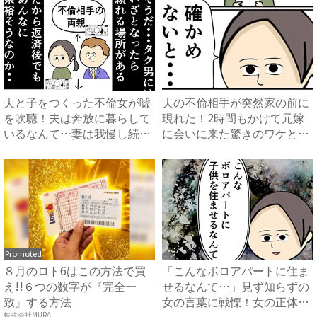
夫と子をつくった不倫女が嘘
夫の不倫相手が突然家の前に
を吹聴！夫は奔放に暮らして
現れた！2時間もかけて元嫁
いるなんて…妻は我慢し続け
に会いに来た驚きのワケと
て...
は？...
Promoted
８月のロト6はこの方法で買
「こんなボロアパートに住ま
え!!６つの数字が『完全一
せるなんて…」見ず知らずの
致』する方法
女の言葉に戦慄！女の正体
株式会社MURA