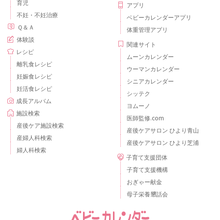
育児
アプリ
不妊・不妊治療
ベビーカレンダーアプリ
Ｑ＆Ａ
体重管理アプリ
体験談
関連サイト
レシピ
ムーンカレンダー
離乳食レシピ
ウーマンカレンダー
妊娠食レシピ
シニアカレンダー
妊活食レシピ
シッテク
成長アルバム
ヨムーノ
施設検索
医師監修.com
産後ケア施設検索
産後ケアサロン ひより青山
産婦人科検索
産後ケアサロン ひより芝浦
婦人科検索
子育て支援団体
子育て支援機構
おぎゃー献金
母子栄養懇話会