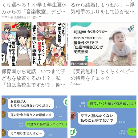
くり選べる！ 小学１年生夏休
るから結婚しようね♡」→浮
みからの「音楽教室」デビ
気相手のふりをして泳がせて
ュ...
み...
ヤマハ音楽振興会｜HugKum
Promoted
保育園から電話「いつまで子
【実質無料】らくらくベビー
どもを放置するの！？」私
の特典をチェック
「娘は高校生ですが？」衝撃
Amazon
の事...