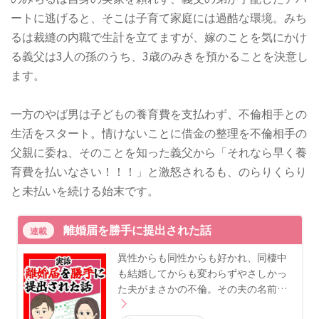
ートに逃げると、そこは子育て家庭には過酷な環境。みち
るは裁縫の内職で生計を立てますが、嫁のことを気にかけ
る義父は3人の孫のうち、3歳のみきを預かることを決意し
ます。
一方のやば男は子どもの養育費を支払わず、不倫相手との
生活をスタート。情けないことに借金の整理を不倫相手の
父親に委ね、そのことを知った義父から「それなら早く養
育費を払いなさい！！！」と激怒されるも、のらりくらり
と未払いを続ける始末です。
離婚届を勝手に提出された話
連載
異性からも同性からも好かれ、同棲中
も結婚してからも変わらずやさしかっ
た夫がまさかの不倫。その夫の名前…