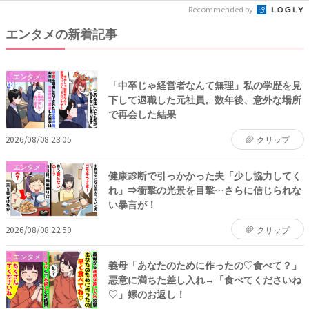
Recommended by
エンタメの新着記事
エンタメ
「中卒じゃ経営者なんて無理」私の学歴を見
下して退職した元社員。数年後、意外な場所
で再会した結果
2026/08/08 23:05
クリップ
エンタメ
健康診断で引っかかった夫「少し協力してく
れ」⇒衝撃の光景を目撃…さらに信じられな
い暴言が！
2026/08/08 22:50
クリップ
エンタメ
義母「あなたのために作ったの♡食べて？」
悪意に満ちた差し入れ→「食べてくださいね
♡」嫁のお返し！