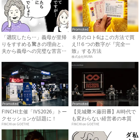
Promoted
「退院したら…」義母が里帰
８月のロト6はこの方法で買
りをすすめる驚きの理由と、
え!!６つの数字が『完全一
夫から義母への完璧な苦言
致』する方法
#...
株式会社MURA
Promoted
Promoted
FINCHI主催「IVS2026」トー
【見城徹×藤田晋】AI時代で
クセッションが話題に！
も変わらない経営者の本質
FINCHI on GOETHE
FINCHI on GOETHE