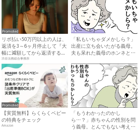
Promoted
リボ払い50万円以上の人は、
「私もいちゃダメかしら？」
返済を3～6ヶ月停止して『大
出産に立ち会いたがる義母。
幅に減額してから返済する...
夫も呆れた義母のホンネと
は…...
渋谷法務総合事務所
Promoted
【実質無料】らくらくベビー
「もうわかったのかし
の特典をチェック
ら…？」赤ちゃんの性別を問
う義母。とんでもない考えが
Amazon
明らかに...