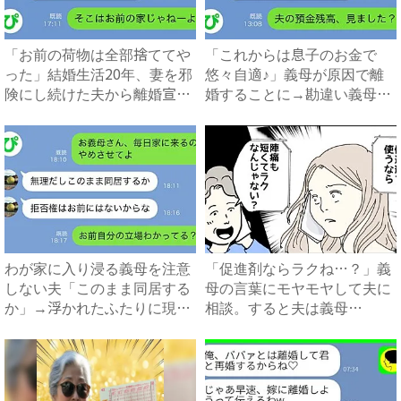
「お前の荷物は全部捨ててや
「これからは息子のお金で
った」結婚生活20年、妻を邪
悠々自適♪」義母が原因で離
険にし続けた夫から離婚宣
婚することに→勘違い義母に
告...
真実...
わが家に入り浸る義母を注意
「促進剤ならラクね…？」義
しない夫「このまま同居する
母の言葉にモヤモヤして夫に
か」→浮かれたふたりに現実
相談。すると夫は義母
を...
に…！？...