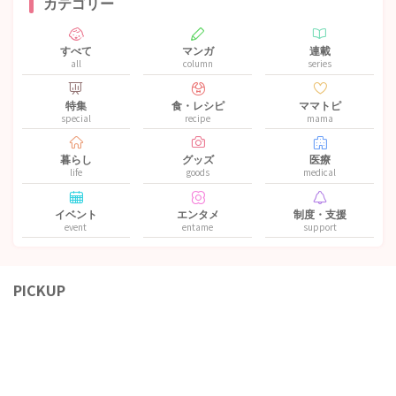
カテゴリー
すべて
マンガ
連載
all
column
series
特集
食・レシピ
ママトピ
special
recipe
mama
暮らし
グッズ
医療
life
goods
medical
イベント
エンタメ
制度・支援
event
entame
support
PICKUP