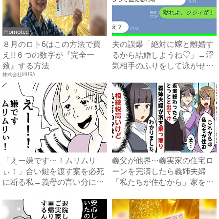
Promoted
８月のロト6はこの方法で買
夫の誤爆「絶対に嫁と離婚す
え!!６つの数字が『完全一
るから結婚しようね♡」→浮
致』する方法
気相手のふりをして泳がせて
み...
株式会社MURA
「えー嫌です…！ムリムリ
義父が他界…義実家の住宅ロ
ぃ！」合い鍵を渡す案を必死
ーンを完済したら義姉夫婦
に断る私→義母の言い分にあ
「私たちが住むから」家を乗
然…...
っ取...