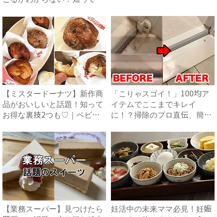
く...
【ミスタードーナツ】新作商
「こりゃスゴイ！」100均ア
品がおいしいと話題！知って
イテムでここまでキレイ
お得な裏技2つも♡｜ベビー
に！？掃除のプロ直伝、簡単
カ...
お掃...
【業務スーパー】見つけたら
妊活中の未来ママ必見！妊娠