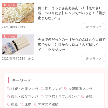
食・レシピ
何これ、うっまぁああああい！【えのき1
袋、ペロリだよ】レンジでパパッと！「箸が
止まらない〜」
2026/08/09 06:40
クリップ
食・レシピ
今まで何だったの…【そうめんはもう大鍋で
茹でない！】目からウロコ「のど越しイ
イ！」ツルツル〜
2026/08/09 06:30
1
クリップ
キーワード
妊娠・出産マンガ
育児マンガ
夫婦関係マンガ
義母・義父マンガ
ママ友トラブルマンガ
妊娠
出産
医療
ママの体験談