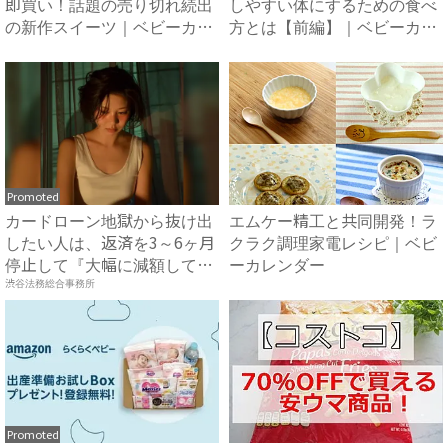
即買い！話題の売り切れ続出
しやすい体にするための食べ
の新作スイーツ｜ベビーカレ
方とは【前編】｜ベビーカレ
ン...
ン...
Promoted
カードローン地獄から抜け出
エムケー精工と共同開発！ラ
したい人は、返済を3～6ヶ月
クラク調理家電レシピ｜ベビ
停止して『大幅に減額して
ーカレンダー
か...
渋谷法務総合事務所
Promoted