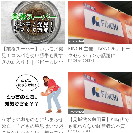
Promoted
【業務スーパー】いいモノ発
FINCHI主催「IVS2026」トー
見！コスパも使い勝手も良す
クセッションが話題に！
ぎの新入り！｜ベビーカレン
FINCHI on GOETHE
ダ...
Promoted
うずらの卵をのどに詰まらせ
【見城徹×藤田晋】AI時代で
死亡…子どもの窒息はいつ起
も変わらない経営者の本質
こるかわからない！知ってお
FINCHI on GOETHE