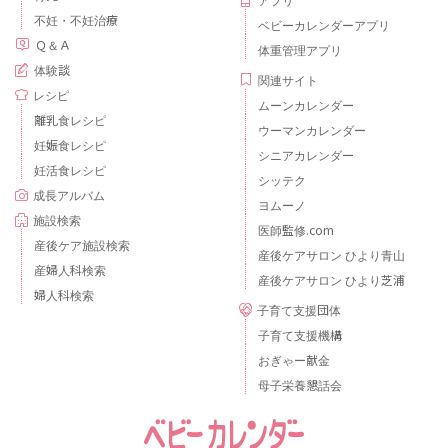
不妊・不妊治療
ベビーカレンダーアプリ
Ｑ＆Ａ
体重管理アプリ
体験談
関連サイト
レシピ
ムーンカレンダー
離乳食レシピ
ウーマンカレンダー
妊娠食レシピ
シニアカレンダー
妊活食レシピ
シッテク
成長アルバム
ヨムーノ
施設検索
医師監修.com
産後ケア施設検索
産後ケアサロン ひより青山
産婦人科検索
産後ケアサロン ひより芝浦
婦人科検索
子育て支援団体
子育て支援機構
おぎゃー献金
母子栄養懇話会