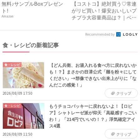
無料♪サンプルBoxプレゼン
【コストコ】絶対買う♡常連
ト!
がリピ買い！爆安おいしいプ
チプラ大容量商品は？｜ベビ
Amazon
ー...
Recommended by
食・レシピの新着記事
【どん兵衛、お湯入れる食べ方に戻れないか
食・レシピ
も！？】まさかの日清公式「麺を粉々にして
ください」→想像できない出来上がりに「な
んだこの感覚！」
2026/08/09 17:50
クリップ
もうチョコバッキーに戻れないよ！【ロピ
食・レシピ
ア】シャトレーゼ派が仰天「高級感すっごい
わ！」「214円でいいの！？」浮気確定アイ
ス4選
2026/08/09 11:50
クリップ