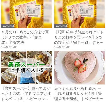
Promoted
Promoted
８月のロト6はこの方法で買
【昭和43年以前生まれはロト
え!!６つの数字が『完全一
６この数字を買うべき】6つ
致』する方法
の数字が「完全一致」する
方...
株式会社MURA
株式会社MURA
【業務スーパー】買ってよか
赤ちゃんも食べられる♪ケー
った！2021上半期マニアおす
キ風の離乳食レシピ4選【管
すめベスト5｜ベビーカレ...
理栄養士監修】｜ベビーカレ
ン...