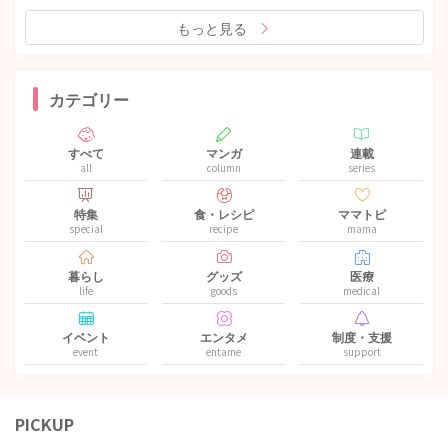
もっと見る
カテゴリー
すべて
マンガ
連載
all
column
series
特集
食・レシピ
ママトピ
special
recipe
mama
暮らし
グッズ
医療
life
goods
medical
イベント
エンタメ
制度・支援
event
entame
support
PICKUP