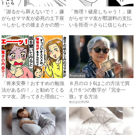
「謝るから訴えないで！」嫌
「無理！破産しちゃう！」嫌
がらせママ友が必死の土下座
がらせママ友が慰謝料の支払
⇒しかしその後まさかの態度
いを拒否⇒さらに信じられな
に...
い...
Promoted
「将来安泰！おすすめの勉強
８月のロト6はこの方法で買
法があるの！」と勧めてくる
え!!６つの数字が『完全一
ママ友。誘ってきた理由に驚
致』する方法
が...
株式会社MURA