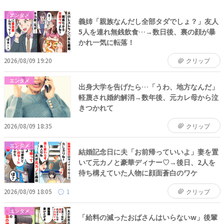
エンタメ
義姉「親族なんだし全部タダでしょ？」友人
5人を連れ無銭飲食…→数日後、裏の顔が暴
かれ一気に転落！
2026/08/09 19:20
クリップ
エンタメ
出身大学を告げたら…「うわ、地方なんだ」
軽蔑され婚約解消→数年後、元カレ母から泣
きつかれて
2026/08/09 18:35
クリップ
エンタメ
結婚記念日に夫「お前帰っていいよ」妻を置
いて元カノと豪華ディナー♡→後日、2人を
待ち構えていた人物に顔面蒼白のワケ
2026/08/09 18:05
1
クリップ
エンタメ
「給料の減ったおばさんはいらないw」後輩