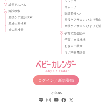
シッテク
成長アルバム
ヨムーノ
施設検索
医師監修.com
産後ケア施設検索
産後ケアサロン ひより青山
産婦人科検索
産後ケアサロン ひより芝浦
婦人科検索
子育て支援団体
子育て支援機構
おぎゃー献金
母子栄養懇話会
ログイン／新規登録
公式SNS