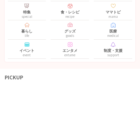
特集
食・レシピ
ママトピ
special
recipe
mama
暮らし
グッズ
医療
life
goods
medical
イベント
エンタメ
制度・支援
event
entame
support
PICKUP