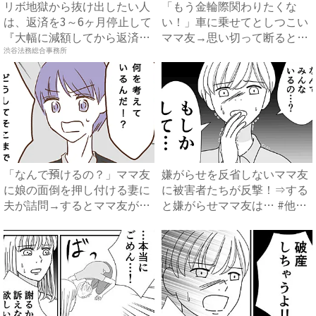
リボ地獄から抜け出したい人
「もう金輪際関わりたくな
は、返済を3～6ヶ月停止して
い！」車に乗せてとしつこい
『大幅に減額してから返済
ママ友→思い切って断ると…
す...
ママ...
渋谷法務総合事務所
「なんで預けるの？」ママ友
嫌がらせを反省しないママ友
に娘の面倒を押し付ける妻に
に被害者たちが反撃！⇒する
夫が詰問→するとママ友が衝
と嫌がらせママ友は… #他
撃...
人...