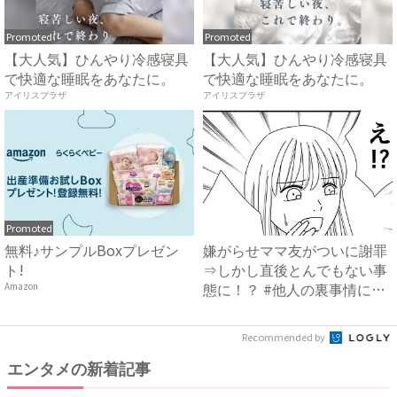
Promoted
Promoted
【大人気】ひんやり冷感寝具
【大人気】ひんやり冷感寝具
で快適な睡眠をあなたに。
で快適な睡眠をあなたに。
アイリスプラザ
アイリスプラザ
Promoted
無料♪サンプルBoxプレゼン
嫌がらせママ友がついに謝罪
ト!
⇒しかし直後とんでもない事
態に！？ #他人の裏事情に
Amazon
詳...
Recommended by
エンタメの新着記事