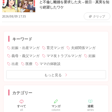
と不倫し離婚を要求した夫→後日…真実を知
り絶望したワケ
2026/08/09 17:35
クリップ
キーワード
妊娠・出産マンガ
育児マンガ
夫婦関係マンガ
義母・義父マンガ
ママ友トラブルマンガ
妊娠
出産
医療
ママの体験談
もっと見る
カテゴリー
すべて
マンガ
連載
all
column
series