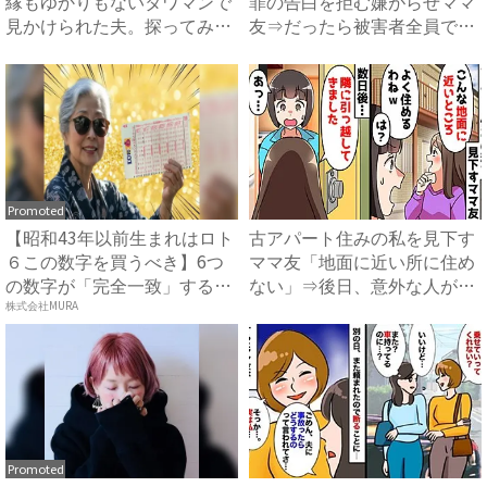
縁もゆかりもないタワマンで
罪の告白を拒む嫌がらせママ
見かけられた夫。探ってみる
友⇒だったら被害者全員で…
と...
...
Promoted
【昭和43年以前生まれはロト
古アパート住みの私を見下す
６この数字を買うべき】6つ
ママ友「地面に近い所に住め
の数字が「完全一致」する
ない」⇒後日、意外な人が引
方...
っ...
株式会社MURA
Promoted