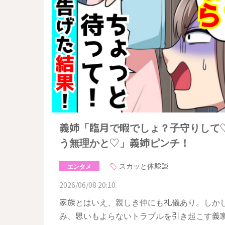
義姉「臨月で暇でしょ？子守りして
う無理かと♡」義姉ピンチ！
スカッと体験談
エンタメ
2026/06/08 20:10
家族とはいえ、親しき仲にも礼儀あり。しか
み、思いもよらないトラブルを引き起こす義