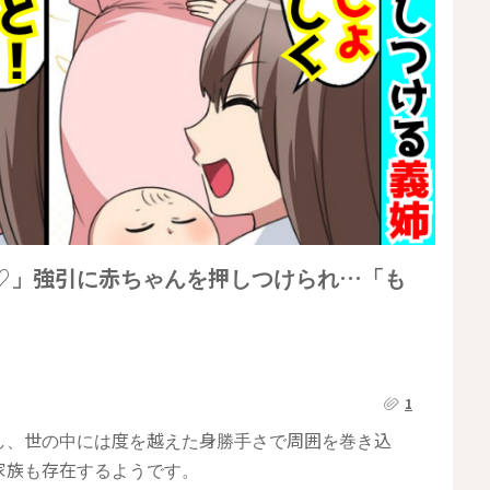
♡」強引に赤ちゃんを押しつけられ…「も
1
し、世の中には度を越えた身勝手さで周囲を巻き込
家族も存在するようです。