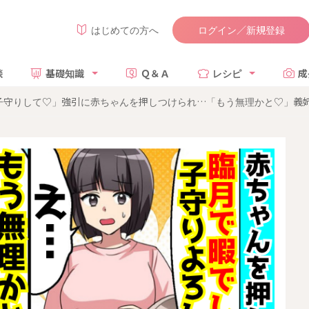
ログイン／新規登録
はじめての方へ
談
基礎知識
Ｑ＆Ａ
レシピ
成
子守りして♡」強引に赤ちゃんを押しつけられ…「もう無理かと♡」義