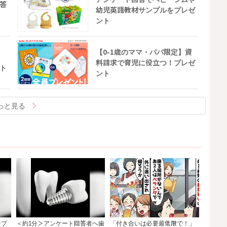
答
幼児英語教材サンプルをプレゼ
ント
【0-1歳のママ・パパ限定】資
料請求で育児に役立つ！プレゼ
ト
ント
っと見る
ンプ
＜約1分＞アンケート回答者へ歯
「付き合いは必要最低限で！」