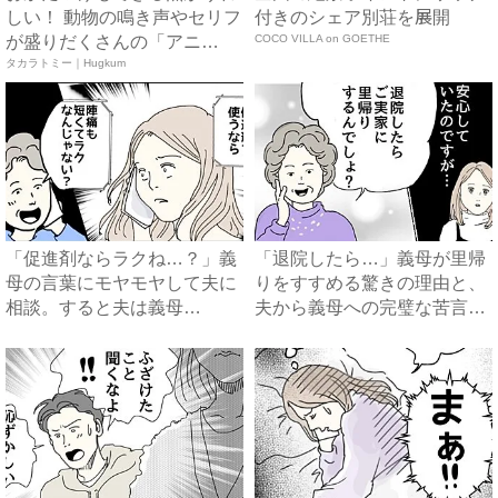
しい！ 動物の鳴き声やセリフ
付きのシェア別荘を展開
が盛りだくさんの「アニ
COCO VILLA on GOETHE
ア ...
タカラトミー｜Hugkum
「促進剤ならラクね…？」義
「退院したら…」義母が里帰
母の言葉にモヤモヤして夫に
りをすすめる驚きの理由と、
相談。すると夫は義母
夫から義母への完璧な苦言
に…！？...
#...