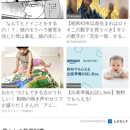
Promoted
「なんてヒドイことをする
【昭和43年以前生まれはロト
の！？」娘のモラハラ被害を
６この数字を買うべき】6つ
信じた母は暴走。娘の夫に電
の数字が「完全一致」する
話を...
方...
株式会社MURA
Promoted
Promoted
おかたづけもできる点がうれ
【出産準備お試しbox】無料
しい！ 動物の鳴き声やセリフ
でもらえる!
が盛りだくさんの「アニ
Amazon
ア ...
タカラトミー｜Hugkum
Recommended by