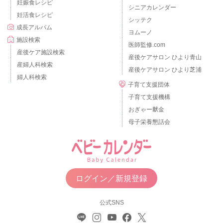
妊娠食レシピ
シニアカレンダー
妊活食レシピ
シッテク
成長アルバム
ヨムーノ
施設検索
医師監修.com
産後ケア施設検索
産後ケアサロン ひより青山
産婦人科検索
産後ケアサロン ひより芝浦
婦人科検索
子育て支援団体
子育て支援機構
おぎゃー献金
母子栄養懇話会
ログイン／新規登録
公式SNS