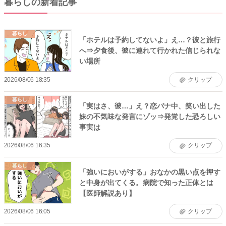
暮らしの新着記事
暮らし
「ホテルは予約してないよ」え…？彼と旅行
へ⇒夕食後、彼に連れて行かれた信じられな
い場所
2026/08/06 18:35
クリップ
暮らし
「実はさ、彼…」え？恋バナ中、笑い出した
妹の不気味な発言にゾッ⇒発覚した恐ろしい
事実は
2026/08/06 16:35
クリップ
暮らし
「強いにおいがする」おなかの黒い点を押す
と中身が出てくる。病院で知った正体とは
【医師解説あり】
2026/08/06 16:05
クリップ