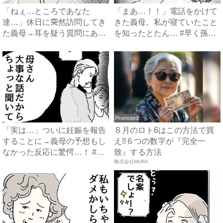
「ねぇ…ところであなた
「まあ…！！」電話をかけて
達…」休日に突然訪問してき
きた義母。私が寝ていたこと
た義母→耳を疑う質問にあ
を知ったとたん… #早く孫
然…！ ...
が...
Promoted
「実は…」ついに妊娠を報告
８月のロト6はこの方法で買
することに→義母の予想もし
え!!６つの数字が『完全一
なかった反応に驚愕…！ #
致』する方法
早...
株式会社MURA