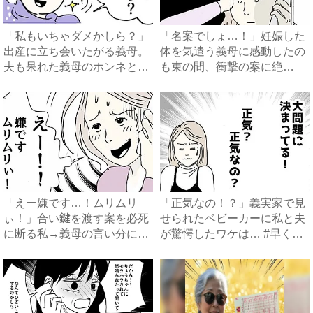
「私もいちゃダメかしら？」
「名案でしょ…！」妊娠した
出産に立ち会いたがる義母。
体を気遣う義母に感動したの
夫も呆れた義母のホンネと
も束の間、衝撃の案に絶
は…...
句…！...
「えー嫌です…！ムリムリ
「正気なの！？」義実家で見
ぃ！」合い鍵を渡す案を必死
せられたベビーカーに私と夫
に断る私→義母の言い分にあ
が驚愕したワケは… #早く
然…...
孫...