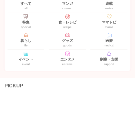
すべて
マンガ
連載
all
column
series
特集
食・レシピ
ママトピ
special
recipe
mama
暮らし
グッズ
医療
life
goods
medical
イベント
エンタメ
制度・支援
event
entame
support
PICKUP