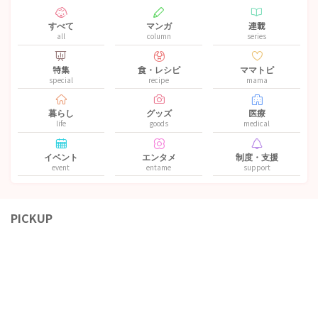
すべて
マンガ
連載
all
column
series
特集
食・レシピ
ママトピ
special
recipe
mama
暮らし
グッズ
医療
life
goods
medical
イベント
エンタメ
制度・支援
event
entame
support
PICKUP