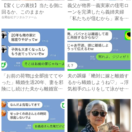
【宝くじの裏技】当たる側に
義父が他界…義実家の住宅ロ
回るか、このままか
ーンを完済したら義姉夫婦
「私たちが住むから」家を乗
合同会社デジタルファーム
っ取...
「お前の荷物は全部捨ててや
夫の誤爆「絶対に嫁と離婚す
った」結婚生活20年、妻を邪
るから結婚しようね♡」→浮
険にし続けた夫から離婚宣
気相手のふりをして泳がせて
告...
み...