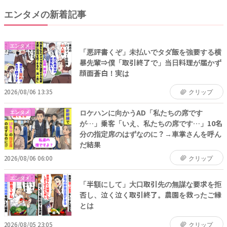
エンタメの新着記事
エンタメ
「悪評書くぞ」未払いでタダ飯を強要する横
暴先輩⇒僕「取引終了で」当日料理が届かず
顔面蒼白！実は
2026/08/06 13:35
クリップ
ロケハンに向かうAD「私たちの席です
エンタメ
が…」乗客「いえ、私たちの席です…」10名
分の指定席のはずなのに？→車掌さんを呼ん
だ結果
2026/08/06 06:00
クリップ
エンタメ
「半額にして」大口取引先の無謀な要求を拒
否し、泣く泣く取引終了。農園を救ったご縁
とは
2026/08/05 23:05
クリップ