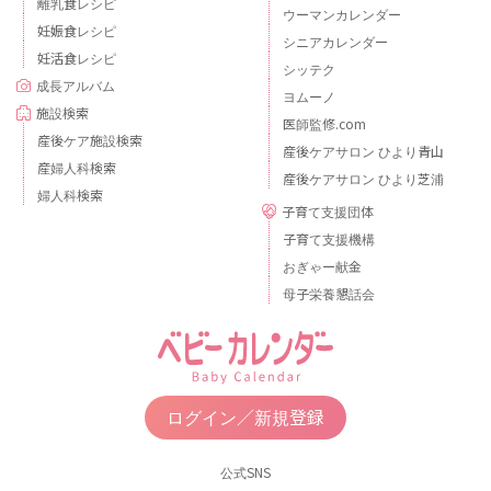
離乳食レシピ
ウーマンカレンダー
妊娠食レシピ
シニアカレンダー
妊活食レシピ
シッテク
成長アルバム
ヨムーノ
施設検索
医師監修.com
産後ケア施設検索
産後ケアサロン ひより青山
産婦人科検索
産後ケアサロン ひより芝浦
婦人科検索
子育て支援団体
子育て支援機構
おぎゃー献金
母子栄養懇話会
ログイン／新規登録
公式SNS