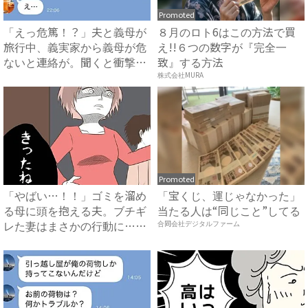
Promoted
「えっ危篤！？」夫と義母が
８月のロト6はこの方法で買
旅行中、義実家から義母が危
え!!６つの数字が『完全一
ないと連絡が。聞くと衝撃
致』する方法
の....
株式会社MURA
Promoted
「やばい…！！」ゴミを溜め
「宝くじ、運じゃなかった」
る母に頭を抱える夫。ブチギ
当たる人は“同じこと”してる
レた妻はまさかの行動に…！
合同会社デジタルファーム
#...