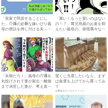
「実家で同居することにし
「高い！もっと安いのはない
た」介護の必要な嫁いびり義
の！？」育児用品のお金を抑
母の世話を押し付ける夫→妻
えたい義母の、自信満々な提
が企...
案...
Promoted
「余裕だろ！」義母の介護を
宝くじ当選したいなら、まず
丸投げされて妻が家出…離婚
は金運を上げてから買ってみ
まで決意した妻が、考え直し
て
た...
合同会社デジタルファーム