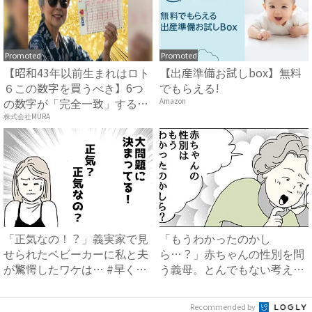
Promoted
Promoted
【昭和43年以前生まれはロト
【出産準備お試しbox】無料
６この数字を買うべき】6つ
でもらえる!
の数字が「完全一致」する
Amazon
方...
株式会社MURA
「正気なの！？」義実家で見
「もうわかったのかし
せられたベビーカーに私と夫
ら…？」赤ちゃんの性別を問
が驚愕したワケは… #早く
う義母。とんでもない考えが
孫...
明らかに...
Recommended by