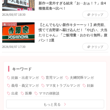
新作→意外すぎる結末「お…おぉ！？」全4
種徹底食べ比べ！
2026/08/07 18:30
クリップ
【とんでもない新作キターーッ！】終売前、
食・レシピ
慌てて吉野家へ駆け込んだ！「やばい、大当
たりじゃん」「ご飯増量・おかわり無料」腹
パン！2選
2026/08/07 17:30
クリップ
キーワード
妊娠・出産マンガ
育児マンガ
夫婦関係マンガ
義母・義父マンガ
ママ友トラブルマンガ
妊娠
出産
医療
ママの体験談
もっと見る