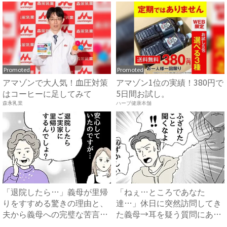
Promoted
Promoted
アマゾンで大人気！血圧対策
アマゾン1位の実績！380円で
はコーヒーに足してみて
5日間お試し。
森永乳業
ハーブ健康本舗
「退院したら…」義母が里帰
「ねぇ…ところであなた
りをすすめる驚きの理由と、
達…」休日に突然訪問してき
夫から義母への完璧な苦言
た義母→耳を疑う質問にあ
#...
然…！ ...