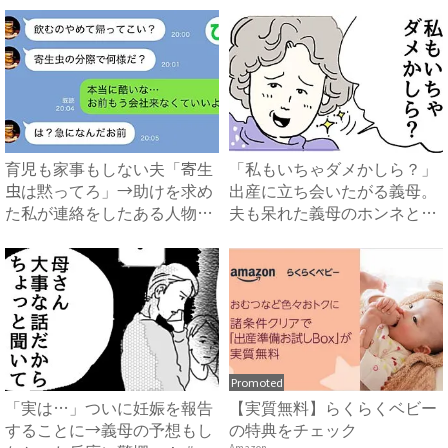
育児も家事もしない夫「寄生
「私もいちゃダメかしら？」
虫は黙ってろ」→助けを求め
出産に立ち会いたがる義母。
た私が連絡をしたある人物と
夫も呆れた義母のホンネと
は...
は…...
Promoted
「実は…」ついに妊娠を報告
【実質無料】らくらくベビー
することに→義母の予想もし
の特典をチェック
Amazon