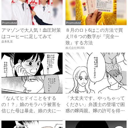
Promoted
Promoted
アマゾンで大人気！血圧対策
８月のロト6はこの方法で買
はコーヒーに足してみて
え!!６つの数字が『完全一
致』する方法
森永乳業
株式会社MURA
「なんてヒドイことをする
「大丈夫です。やっちゃって
の！？」娘のモラハラ被害を
ください」弁護士の登場で困
信じた母は暴走。娘の夫に電
惑の嫁両親。嫁の許可を得た
話を...
母...