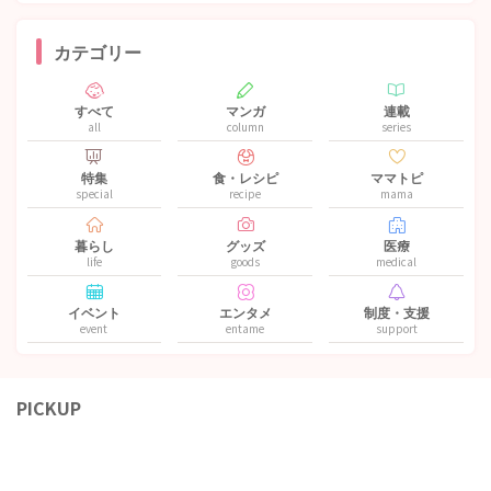
カテゴリー
すべて
マンガ
連載
all
column
series
特集
食・レシピ
ママトピ
special
recipe
mama
暮らし
グッズ
医療
life
goods
medical
イベント
エンタメ
制度・支援
event
entame
support
PICKUP