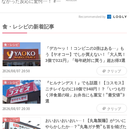
なかった反応に驚愕…！ #
早...
Recommended by
食・レシピの新着記事
食・レシピ
「デカ〜ッ！！コンビニの2倍はある…」も
う【ヤオコー】でしか買えない！「大人気！
3個で321円」「毎年絶対に買う」超お得3選
2026/08/07 20:50
クリップ
『ヒルナンデス！』でも話題！【コスモス】
食・レシピ
ニチレイなのに10個で348円！？「いつも行
く洋食屋の味」お弁当にも重宝！"最安値"3
選
2026/08/07 20:30
クリップ
おいおいおいおい…！【丸亀製麺】がついに
食・レシピ
やらかしたか…？"丸亀ガチ勢"も首を傾げた