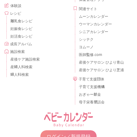
体験談
関連サイト
レシピ
ムーンカレンダー
離乳食レシピ
ウーマンカレンダー
妊娠食レシピ
シニアカレンダー
妊活食レシピ
シッテク
成長アルバム
ヨムーノ
施設検索
医師監修.com
産後ケア施設検索
産後ケアサロン ひより青山
産婦人科検索
産後ケアサロン ひより芝浦
婦人科検索
子育て支援団体
子育て支援機構
おぎゃー献金
母子栄養懇話会
ログイン／新規登録