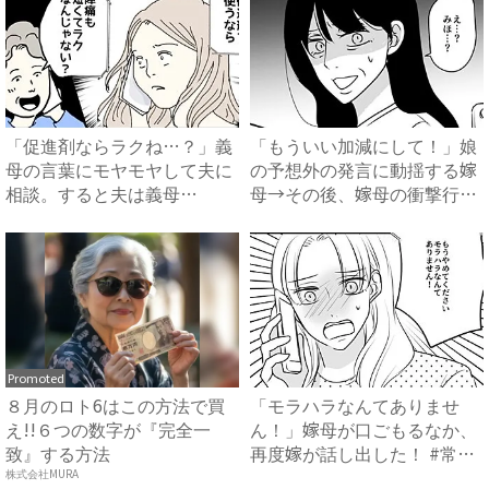
「促進剤ならラクね…？」義
「もういい加減にして！」娘
母の言葉にモヤモヤして夫に
の予想外の発言に動揺する嫁
相談。すると夫は義母
母→その後、嫁母の衝撃行動
に…！？...
で...
Promoted
８月のロト6はこの方法で買
「モラハラなんてありませ
え!!６つの数字が『完全一
ん！」嫁母が口ごもるなか、
致』する方法
再度嫁が話し出した！ #常識
知...
株式会社MURA