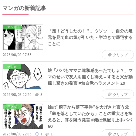
マンガの新着記事
マンガ
「足！どうしたの！？」ウソッ…。自分の足
元を見て血の気が引いた…半泣きで帰宅する
ことに
2026/08/09 07:55
クリップ
マンガ
娘「パパもママに違和感あったでしょ？」マ
マのせいで友人を無くし訴え→すると父が動
揺し驚きの発言 #無自覚ハラスメント 29
2026/08/08 22:20
3
クリップ
娘の"椅子から落下事件"を大げさと言う父
マンガ
「命を落としていたかも」ことの重大さを訴
えると、耳を疑う発言 #俺は気配り上手パパ
60
2026/08/08 22:05
1
1
クリップ