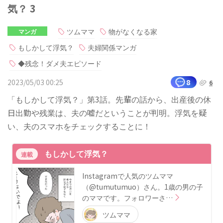
気？ 3
ツムママ
物がなくなる家
マンガ
もしかして浮気？
夫婦関係マンガ
◆残念！ダメ夫エピソード
2023/05/03 00:25
8
6
「もしかして浮気？」第3話。先輩の話から、出産後の休
日出勤や残業は、夫の嘘だということが判明。浮気を疑
い、夫のスマホをチェックすることに！
もしかして浮気？
連載
Instagramで人気のツムママ
（@tumutumuo）さん。1歳の男の子
のママです。フォロワーさ…
ツムママ