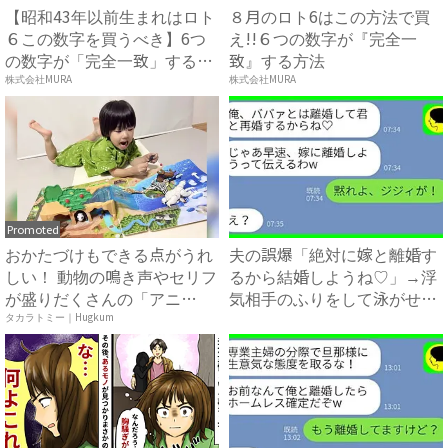
【昭和43年以前生まれはロト
８月のロト6はこの方法で買
６この数字を買うべき】6つ
え!!６つの数字が『完全一
の数字が「完全一致」する
致』する方法
方...
株式会社MURA
株式会社MURA
Promoted
おかたづけもできる点がうれ
夫の誤爆「絶対に嫁と離婚す
しい！ 動物の鳴き声やセリフ
るから結婚しようね♡」→浮
が盛りだくさんの「アニ
気相手のふりをして泳がせて
ア ...
み...
タカラトミー｜Hugkum