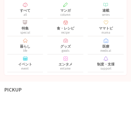
すべて
マンガ
連載
all
column
series
特集
食・レシピ
ママトピ
special
recipe
mama
暮らし
グッズ
医療
life
goods
medical
イベント
エンタメ
制度・支援
event
entame
support
PICKUP