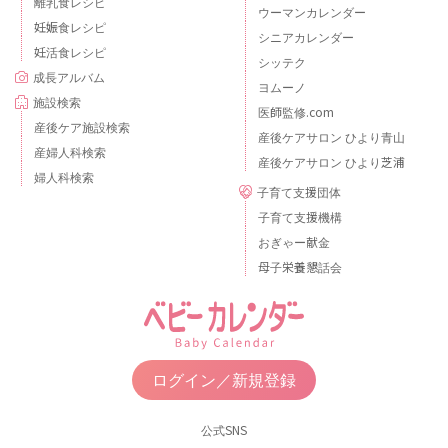
離乳食レシピ
ウーマンカレンダー
妊娠食レシピ
シニアカレンダー
妊活食レシピ
シッテク
成長アルバム
ヨムーノ
施設検索
医師監修.com
産後ケア施設検索
産後ケアサロン ひより青山
産婦人科検索
産後ケアサロン ひより芝浦
婦人科検索
子育て支援団体
子育て支援機構
おぎゃー献金
母子栄養懇話会
ログイン／新規登録
公式SNS