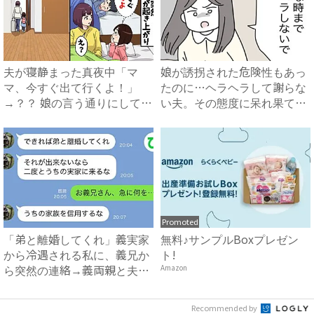
夫が寝静まった真夜中「マ
娘が誘拐された危険性もあっ
マ、今すぐ出て行くよ！」
たのに…ヘラヘラして謝らな
→？？ 娘の言う通りにしてみ
い夫。その態度に呆れ果て
ると...
#...
Promoted
「弟と離婚してくれ」義実家
無料♪サンプルBoxプレゼン
から冷遇される私に、義兄か
ト!
ら突然の連絡→義両親と夫が
Amazon
企...
Recommended by