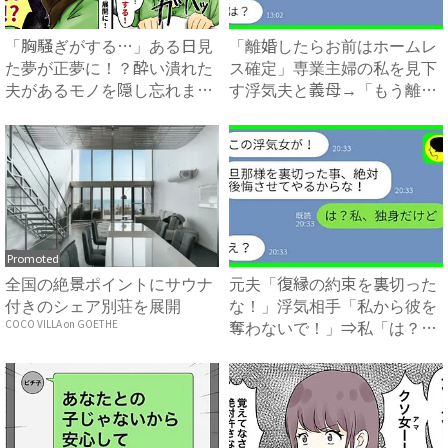
「胸騒ぎがする…」ある日見
「離婚したらお前はホームレ
た夢が正夢に！？酔い潰れた
ス確定」専業主婦の私を見下
夫があるモノを隠し忘れまさ
す浮気夫と義母→「もう離婚
か...
し...
Promoted
全国の絶景ポイントにサウナ
元夫「復縁の約束を裏切った
付きのシェア別荘を展開
な！」浮気相手「私から彼を
奪わないで！」⇒私「は？」
COCO VILLA on GOETHE
一...