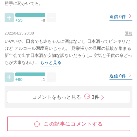
勝手に恥かいてろ。
返信 0件
+55
-0
2022/04/25 20:38
通報
いやいや、田舎でも赤ちゃんに酒はないし 日本酒ってピンキリだ
けど アルコール濃度高いじゃん。 見栄張りの旦那の親族が集まる
新年会で出す日本酒が安物な訳ないだろうし｡ 空気と子供の命どっ
ちが大事なわけ…
もっと見る
返信 0件
+80
-1
コメントをもっと見る
3件
この記事にコメントする