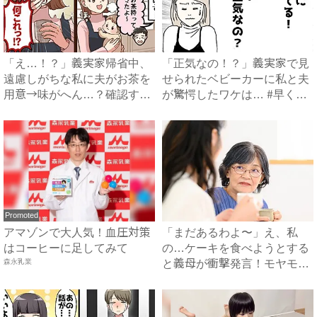
「え…！？」義実家帰省中、
「正気なの！？」義実家で見
遠慮しがちな私に夫がお茶を
せられたベビーカーに私と夫
用意→味がへん…？確認する
が驚愕したワケは… #早く
と...
孫...
Promoted
アマゾンで大人気！血圧対策
「まだあるわよ〜」え、私
はコーヒーに足してみて
の…ケーキを食べようとする
森永乳業
と義母が衝撃発言！モヤモヤ
する...