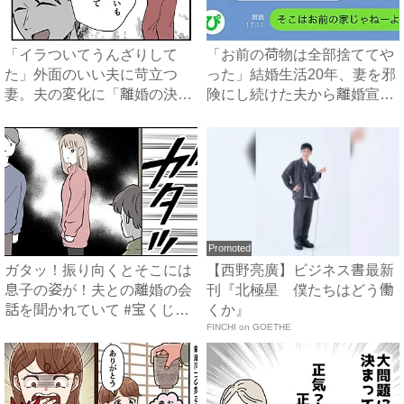
「イラついてうんざりして
「お前の荷物は全部捨ててや
た」外面のいい夫に苛立つ
った」結婚生活20年、妻を邪
妻。夫の変化に「離婚の決
険にし続けた夫から離婚宣
意」が揺...
告...
Promoted
ガタッ！振り向くとそこには
【西野亮廣】ビジネス書最新
息子の姿が！夫との離婚の会
刊『北極星 僕たちはどう働
話を聞かれていて #宝くじ
くか』
で...
FINCHI on GOETHE