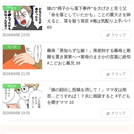
娘の"椅子から落下事件"を大げさと言う父
マンガ
「命を落としていたかも」ことの重大さを訴
えると、耳を疑う発言 #俺は気配り上手パパ
60
2026/08/08 22:05
クリップ
マンガ
義母「恩知らずな嫁！」孫差別する義母と距
離を置き実家へ→実母のまさかの言葉に絶句
#こどおじ義兄 38
2026/08/08 21:35
クリップ
マンガ
「娘の顔出し投稿を消して！」ママ友は拒
否…どうすれば！？夫に相談すると #子ども
を晒すママ 10
2026/08/08 19:35
クリップ