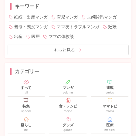
キーワード
妊娠・出産マンガ
育児マンガ
夫婦関係マンガ
義母・義父マンガ
ママ友トラブルマンガ
妊娠
出産
医療
ママの体験談
もっと見る
カテゴリー
すべて
マンガ
連載
all
column
series
特集
食・レシピ
ママトピ
special
recipe
mama
暮らし
グッズ
医療
life
goods
medical