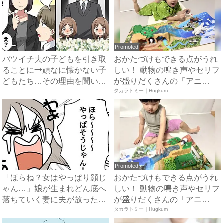
Promoted
バツイチ夫の子どもを引き取
おかたづけもできる点がうれ
ることに→頑なに懐かない子
しい！ 動物の鳴き声やセリフ
どもたち…その理由を聞いて
が盛りだくさんの「アニ
怒...
ア ...
タカラトミー｜Hugkum
Promoted
「ほらね？女はやっぱり顔じ
おかたづけもできる点がうれ
ゃん…」娘が生まれどん底へ
しい！ 動物の鳴き声やセリフ
落ちていく妻に夫が放った衝
が盛りだくさんの「アニ
撃...
ア ...
タカラトミー｜Hugkum