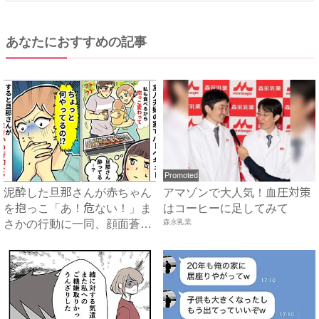
あなたにおすすめの記事
Promoted
泥酔した旦那さんが赤ちゃん
アマゾンで大人気！血圧対策
を抱っこ「あ！危ない！」ま
はコーヒーに足してみて
さかの行動に一同、顔面蒼
森永乳業
白！...