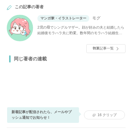
この記事の著者
モグ
マンガ家・イラストレーター
2児の母でシングルマザー。顔が好みの夫と結婚したら
結婚後モラハラ夫に豹変。数年間のモラハラ結婚生活
体験談を鳥頭ゆばさんによりマンガ化。著書『顔で選
んだダンナはモラハラの塊でした』（KADOKAWA）
執筆記事一覧
同じ著者の連載
新着記事が配信されたら、メールやプ
16
クリップ
ッシュ通知でお知らせ！