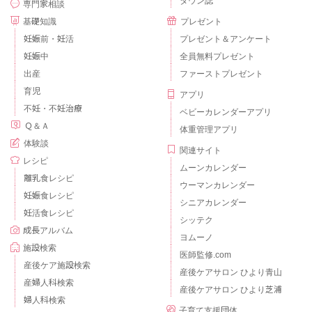
タウン誌
専門家相談
基礎知識
プレゼント
妊娠前・妊活
プレゼント＆アンケート
妊娠中
全員無料プレゼント
出産
ファーストプレゼント
育児
アプリ
不妊・不妊治療
ベビーカレンダーアプリ
Ｑ＆Ａ
体重管理アプリ
体験談
関連サイト
レシピ
ムーンカレンダー
離乳食レシピ
ウーマンカレンダー
妊娠食レシピ
シニアカレンダー
妊活食レシピ
シッテク
成長アルバム
ヨムーノ
施設検索
医師監修.com
産後ケア施設検索
産後ケアサロン ひより青山
産婦人科検索
産後ケアサロン ひより芝浦
婦人科検索
子育て支援団体