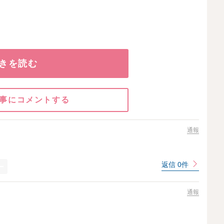
きを読む
事にコメントする
通報
返信 0件
通報