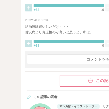
+64
-0
2022/04/30 08:34
結局無駄遣いしただけ・・・
贅沢病より貧乏性のが良いと思うよ、私は。
+68
-0
コメントを
この記
この記事の著者
モ
マンガ家・イラストレーター