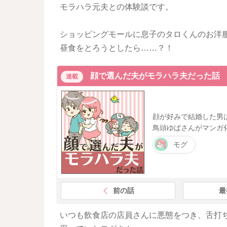
モラハラ元夫との体験談です。
ショッピングモールに息子のタロくんのお洋
昼食をとろうとしたら……？！
顔で選んだ夫がモラハラ夫だった話
連載
顔が好みで結婚した男
鳥頭ゆばさんがマンガ
モグ
前の話
最
いつも飲食店の店員さんに悪態をつき、舌打