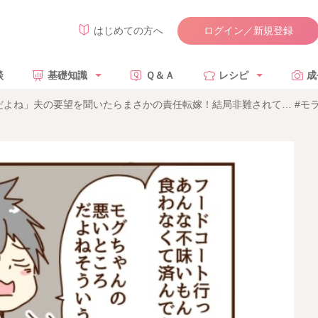
ログイン／新規登録
はじめての方へ
談
基礎知識
Ｑ＆Ａ
レシピ
成
よね」夫の要望を聞いたらまさかの責任転嫁！結局非難されて… #モラ夫