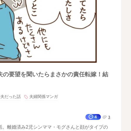
夫の要望を聞いたらまさかの責任転嫁！結
ラ夫だった話
夫婦関係マンガ
4
3
話。離婚済み2児シンママ・モグさんと顔がタイプの