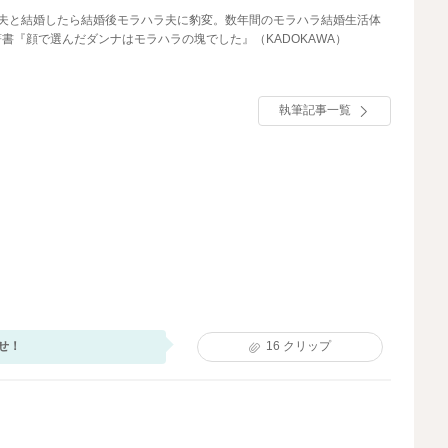
の夫と結婚したら結婚後モラハラ夫に豹変。数年間のモラハラ結婚生活体
書『顔で選んだダンナはモラハラの塊でした』（KADOKAWA）
執筆記事一覧
せ！
16
クリップ