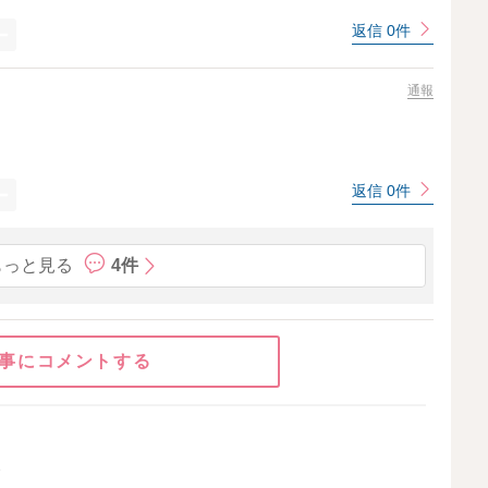
返信 0件
通報
返信 0件
もっと見る
4件
事にコメントする
グ