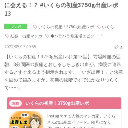
に会える！？ #いくらの初産3750g出産レポ
13
いくらの初産！3750g出産レポ
いくら
マンガ
妊娠・出産マンガ
◆ハラハラ修羅場エピソード
2022/05/17 09:55
2
【いくらの初産！3750g出産レポ 第13話】 前駆陣痛の翌
朝、8分間隔の腹痛とおしるしらしき出血が。病院に連絡
するとすぐ来るよう指示されます。「いざ出産！」と決意
を固めて臨みますが、初期の段階ですでにかなりつらく
て……。
いくらの初産！3750g出産レポ
連載
Instagramで人気のマンガ家、いくら
さんの出産エピソード。臨月になり、