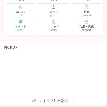
special
recipe
mama
暮らし
グッズ
医療
life
goods
medical
イベント
エンタメ
制度・支援
event
entame
support
PICKUP
クリップした記事