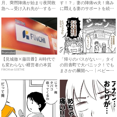
月、突然陣痛が始まり夜間救
す！？」妻の陣痛vs夫！痛み
急へ→受け入れ先が…すると
に悶える妻のサポートを続け
医...
て8時...
Promoted
【見城徹×藤田晋】AI時代で
「帰りのバスがない…」タイ
も変わらない経営者の本質
の田舎町で大パニック！でも
まさかの展開へ…｜ベビーカ
FINCHI on GOETHE
レ...