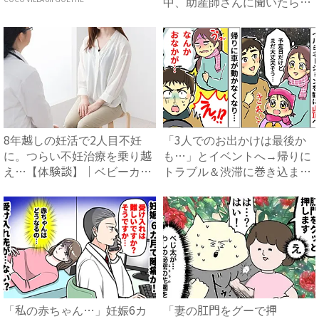
中、助産師さんに聞いたら衝
撃...
8年越しの妊活で2人目不妊
「3人でのお出かけは最後か
に。つらい不妊治療を乗り越
も…」とイベントへ→帰りに
え…【体験談】｜ベビーカレ
トラブル＆渋滞に巻き込ま
ン...
れ、...
「私の赤ちゃん…」妊娠6カ
「妻の肛門をグーで押