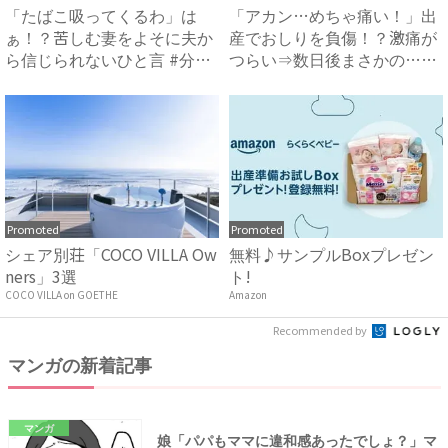
「たばこ吸ってくるわ」は
「アカン…めちゃ痛い！」出
ぁ！？苦しむ妻をよそに夫か
産でおしりを負傷！？激痛が
ら信じられないひと言 #分娩
つらい⇒数日後まさかの…
室...
#...
Promoted
Promoted
シェア別荘「COCO VILLA Ow
無料♪サンプルBoxプレゼン
ners」3選
ト!
COCO VILLA on GOETHE
Amazon
Recommended by
マンガの新着記事
マンガ
娘「パパもママに違和感あったでしょ？」マ