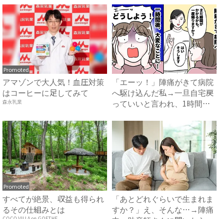
Promoted
アマゾンで大人気！血圧対策
「エーッ！」陣痛がきて病院
はコーヒーに足してみて
へ駆け込んだ私→一旦自宅戻
っていいと言われ、1時間後
森永乳業
ま...
Promoted
すべてが絶景、収益も得られ
「あとどれぐらいで生まれま
るその仕組みとは
すか？」え、そんな…→陣痛
COCO VILLA on GOETHE