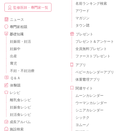
名前ランキング検索
監修医師・専門家一覧
アワード
マガジン
ニュース
タウン誌
専門家相談
基礎知識
プレゼント
妊娠前・妊活
プレゼント＆アンケート
妊娠中
全員無料プレゼント
出産
ファーストプレゼント
育児
アプリ
不妊・不妊治療
ベビーカレンダーアプリ
Ｑ＆Ａ
体重管理アプリ
体験談
関連サイト
レシピ
ムーンカレンダー
離乳食レシピ
ウーマンカレンダー
妊娠食レシピ
シニアカレンダー
妊活食レシピ
シッテク
成長アルバム
ヨムーノ
施設検索