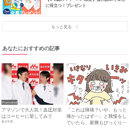
に役立つ！プレゼント
もっと見る
あなたにおすすめの記事
Promoted
アマゾンで大人気！血圧対策
「これは陣痛？いや、もっと
はコーヒーに足してみて
痛かったはず…」と我慢をし
ていたら、家族もびっくりの
森永乳業
大...