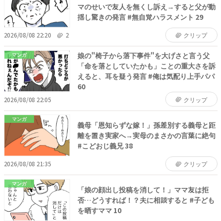
マのせいで友人を無くし訴え→すると父が動
揺し驚きの発言 #無自覚ハラスメント 29
2026/08/08 22:20
2
クリップ
娘の"椅子から落下事件"を大げさと言う父
マンガ
「命を落としていたかも」ことの重大さを訴
えると、耳を疑う発言 #俺は気配り上手パパ
60
2026/08/08 22:05
クリップ
マンガ
義母「恩知らずな嫁！」孫差別する義母と距
離を置き実家へ→実母のまさかの言葉に絶句
#こどおじ義兄 38
2026/08/08 21:35
クリップ
マンガ
「娘の顔出し投稿を消して！」ママ友は拒
否…どうすれば！？夫に相談すると #子ども
を晒すママ 10