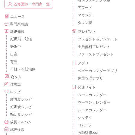
監修医師・専門家一覧
アワード
マガジン
ニュース
タウン誌
専門家相談
基礎知識
プレゼント
妊娠前・妊活
プレゼント＆アンケート
妊娠中
全員無料プレゼント
出産
ファーストプレゼント
育児
アプリ
不妊・不妊治療
ベビーカレンダーアプリ
Ｑ＆Ａ
体重管理アプリ
体験談
関連サイト
レシピ
ムーンカレンダー
離乳食レシピ
ウーマンカレンダー
妊娠食レシピ
シニアカレンダー
妊活食レシピ
シッテク
成長アルバム
ヨムーノ
施設検索
医師監修.com