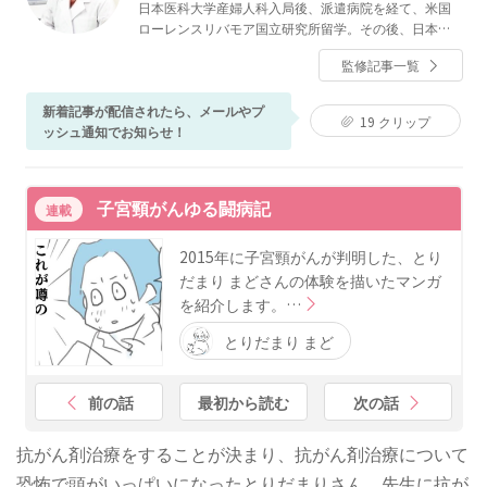
日本医科大学産婦人科入局後、派遣病院を経て、米国
ローレンスリバモア国立研究所留学。その後、日本医
科大学付属病院講師となり、平成7年5月から三楽病院
監修記事一覧
勤務。日本医科大学付属病院客員講師、三楽病院産婦
人科科長を務めた後、退職。2004年2月2日より、三鷹
レディースクリニックを開業。
新着記事が配信されたら、メールやプ
19
クリップ
ッシュ通知でお知らせ！
子宮頸がんゆる闘病記
連載
2015年に子宮頸がんが判明した、とり
だまり まどさんの体験を描いたマンガ
を紹介します。…
とりだまり まど
前の話
最初から読む
次の話
抗がん剤治療をすることが決まり、抗がん剤治療について
恐怖で頭がいっぱいになったとりだまりさん。先生に抗が