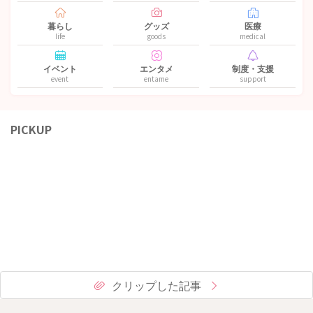
暮らし
グッズ
医療
life
goods
medical
イベント
エンタメ
制度・支援
event
entame
support
PICKUP
クリップした記事