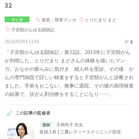
32
病気・障害マンガ
とりだまり まど
マンガ
子宮頸がんゆる闘病記
2023/03/03 11:55
0
「子宮頸がんゆる闘病記」第32話。2015年に子宮頸がん
が判明した、とりだまり まどさんの体験を描いたマン
ガ。おなかの膨らみに気付き、婦人科を受診。その後、が
んの専門病院で詳しい検査をすると子宮頸がんと診断され
ました。手術をおこない、無事に退院。その後の病理検査
の結果で、抗がん剤治療をすることになり……。
この記事の監修者
天神尚子 先生
医師
産婦人科 | 三鷹レディースクリニック院長