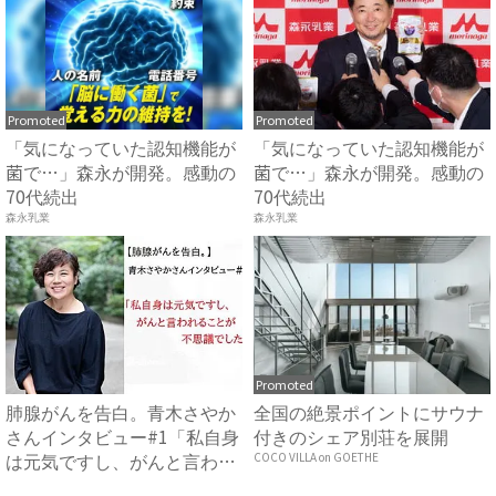
Promoted
Promoted
「気になっていた認知機能が
「気になっていた認知機能が
菌で…」森永が開発。感動の
菌で…」森永が開発。感動の
70代続出
70代続出
森永乳業
森永乳業
Promoted
肺腺がんを告白。青木さやか
全国の絶景ポイントにサウナ
さんインタビュー#1「私自身
付きのシェア別荘を展開
は元気ですし、がんと言わ
COCO VILLA on GOETHE
れ...