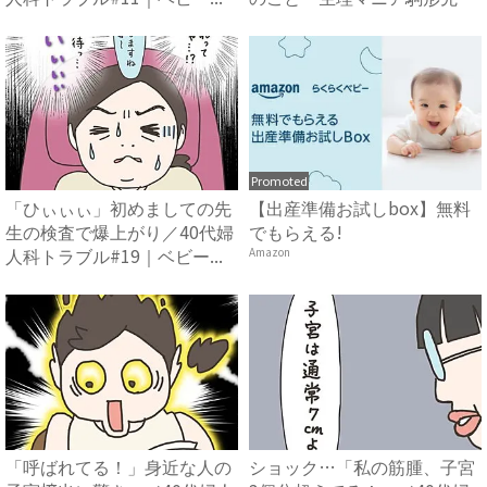
が...
Promoted
「ひぃぃぃ」初めましての先
【出産準備お試しbox】無料
生の検査で爆上がり／40代婦
でもらえる!
人科トラブル#19｜ベビー...
Amazon
「呼ばれてる！」身近な人の
ショック…「私の筋腫、子宮