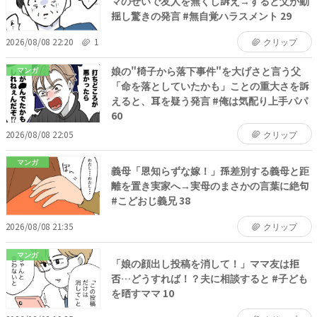
マのせいで友人を無くし訴え→すると父が動
揺し驚きの発言 #無自覚ハラスメント 29
2026/08/08 22:20
1
クリップ
娘の"椅子から落下事件"を大げさと言う父
マンガ
「命を落としていたかも」ことの重大さを訴
えると、耳を疑う発言 #俺は気配り上手パパ
60
2026/08/08 22:05
クリップ
マンガ
義母「恩知らずな嫁！」孫差別する義母と距
離を置き実家へ→実母のまさかの言葉に絶句
#こどおじ義兄 38
2026/08/08 21:35
クリップ
マンガ
「娘の顔出し投稿を消して！」ママ友は拒
否…どうすれば！？夫に相談すると #子ども
を晒すママ 10