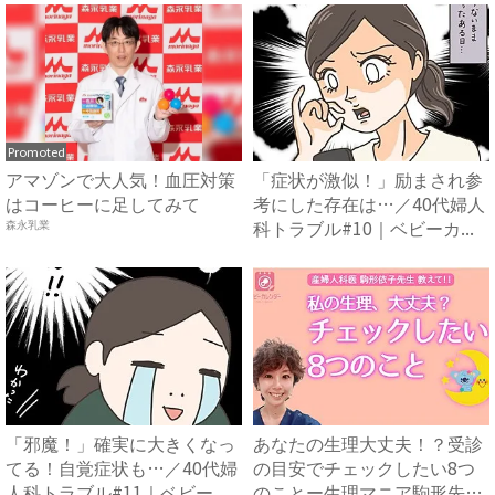
Promoted
アマゾンで大人気！血圧対策
「症状が激似！」励まされ参
はコーヒーに足してみて
考にした存在は…／40代婦人
科トラブル#10｜ベビーカ...
森永乳業
「邪魔！」確実に大きくなっ
あなたの生理大丈夫！？受診
てる！自覚症状も…／40代婦
の目安でチェックしたい8つ
人科トラブル#11｜ベビー...
のことー生理マニア駒形先生