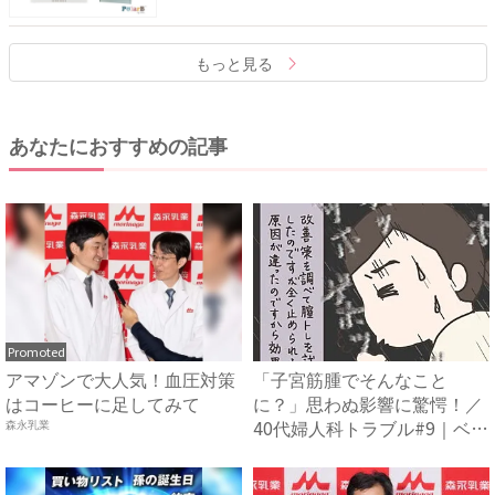
もっと見る
あなたにおすすめの記事
Promoted
アマゾンで大人気！血圧対策
「子宮筋腫でそんなこと
はコーヒーに足してみて
に？」思わぬ影響に驚愕！／
40代婦人科トラブル#9｜ベビ
森永乳業
ー...