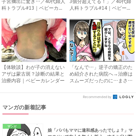
子宮摘出に驚き…／40代婦人
3個分超えてる！」／40代婦
科トラブル#13｜ベビーカ...
人科トラブル#14｜ベビー...
【体験談】わが子の消えない
「なんで…」逆子の矯正のた
アザは蒙古斑？診断の結果と
め紹介された病院へ→治療は
治療内容｜ベビーカレンダー
スムーズだったのに…まさか
入...
Recommended by
マンガの新着記事
マンガ
娘「パパもママに違和感あったでしょ？」マ