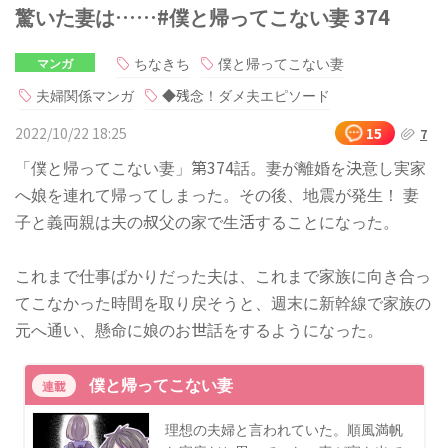
驚いた妻は……#僕と帰ってこない妻 374
ちなきち
僕と帰ってこない妻
マンガ
夫婦関係マンガ
◆残念！ダメ夫エピソード
2022/10/22 18:25
15
7
「僕と帰ってこない妻」第374話。妻が離婚を決意し実家
へ娘を連れて帰ってしまった。その後、地震が発生！ 妻
子と義両親は夫の叔父の家で生活することになった。
これまで仕事ばかりだった夫は、これまで家族に向き合っ
てこなかった時間を取り戻そうと、週末に新幹線で家族の
元へ通い、懸命に娘のお世話をするようになった。
僕と帰ってこない妻
連載
理想の夫婦と言われていた。順風満帆