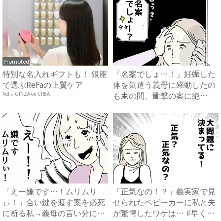
Promoted
特別な名入れギフトも！ 銀座
「名案でしょ…！」妊娠した
で選ぶReFaの上質ケア
体を気遣う義母に感動したの
も束の間、衝撃の案に絶
ReFa GINZA on CREA
句…！...
「えー嫌です…！ムリムリ
「正気なの！？」義実家で見
ぃ！」合い鍵を渡す案を必死
せられたベビーカーに私と夫
に断る私→義母の言い分にあ
が驚愕したワケは… #早く