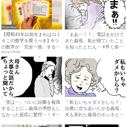
Promoted
【昭和43年以前生まれはロト
「まあ…！！」電話をかけて
６この数字を買うべき】6つ
きた義母。私が寝ていたこと
の数字が「完全一致」する
を知ったとたん… #早く孫
方...
が...
株式会社MURA
「実は…」ついに妊娠を報告
「私もいちゃダメかしら？」
することに→義母の予想もし
出産に立ち会いたがる義母。
なかった反応に驚愕…！ #
夫も呆れた義母のホンネと
早...
は…...