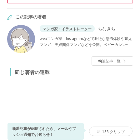
この記事の著者
ちなきち
マンガ家・イラストレーター
webマンガ家。Instagramなどで壮絶な恐怖体験や育児
マンガ、夫婦関係マンガなどを公開。ベビーカレンダ
ーでは大人気連載「僕と帰ってこない妻」のほか、
「その人って、本当にママ友ですか？」「夫が消えま
執筆記事一覧
した」など多数連載。
同じ著者の連載
新着記事が配信されたら、メールやプ
158
クリップ
ッシュ通知でお知らせ！