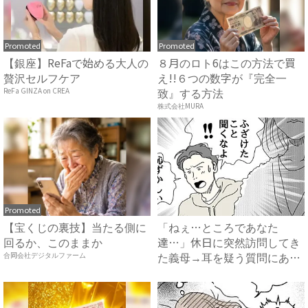
Promoted
Promoted
【銀座】ReFaで始める大人の
８月のロト6はこの方法で買
贅沢セルフケア
え!!６つの数字が『完全一
致』する方法
ReFa GINZA on CREA
株式会社MURA
Promoted
【宝くじの裏技】当たる側に
「ねぇ…ところであなた
回るか、このままか
達…」休日に突然訪問してき
た義母→耳を疑う質問にあ
合同会社デジタルファーム
然…！ ...