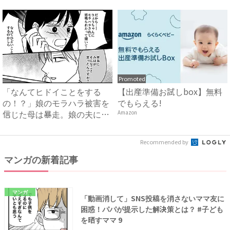
然…...
孫...
Promoted
「なんてヒドイことをする
【出産準備お試しbox】無料
の！？」娘のモラハラ被害を
でもらえる!
信じた母は暴走。娘の夫に電
Amazon
話を...
Recommended by
マンガの新着記事
マンガ
「動画消して」SNS投稿を消さないママ友に
困惑！パパが提示した解決策とは？ #子ども
を晒すママ 9