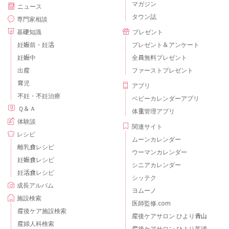
マガジン
ニュース
タウン誌
専門家相談
基礎知識
プレゼント
妊娠前・妊活
プレゼント＆アンケート
妊娠中
全員無料プレゼント
出産
ファーストプレゼント
育児
アプリ
不妊・不妊治療
ベビーカレンダーアプリ
Ｑ＆Ａ
体重管理アプリ
体験談
関連サイト
レシピ
ムーンカレンダー
離乳食レシピ
ウーマンカレンダー
妊娠食レシピ
シニアカレンダー
妊活食レシピ
シッテク
成長アルバム
ヨムーノ
施設検索
医師監修.com
産後ケア施設検索
産後ケアサロン ひより青山
産婦人科検索
産後ケアサロン ひより芝浦