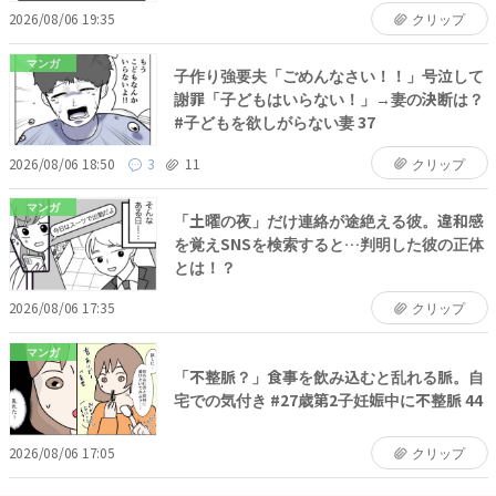
2026/08/06 19:35
クリップ
マンガ
子作り強要夫「ごめんなさい！！」号泣して
謝罪「子どもはいらない！」→妻の決断は？
#子どもを欲しがらない妻 37
2026/08/06 18:50
3
11
クリップ
マンガ
「土曜の夜」だけ連絡が途絶える彼。違和感
を覚えSNSを検索すると…判明した彼の正体
とは！？
2026/08/06 17:35
クリップ
マンガ
「不整脈？」食事を飲み込むと乱れる脈。自
宅での気付き #27歳第2子妊娠中に不整脈 44
2026/08/06 17:05
クリップ