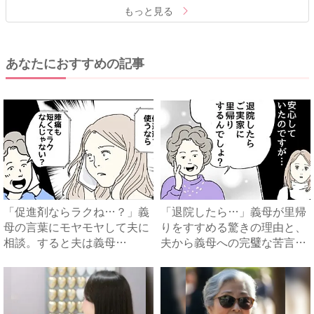
もっと見る
あなたにおすすめの記事
「促進剤ならラクね…？」義
「退院したら…」義母が里帰
母の言葉にモヤモヤして夫に
りをすすめる驚きの理由と、
相談。すると夫は義母
夫から義母への完璧な苦言
に…！？...
#...