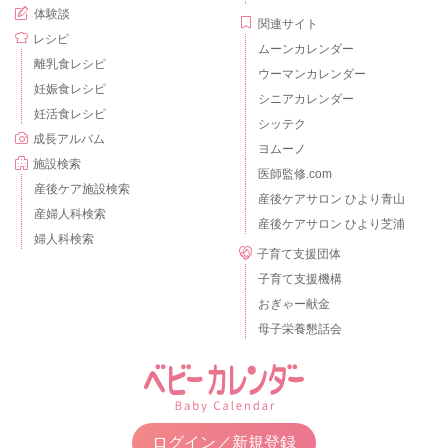
体験談
関連サイト
レシピ
ムーンカレンダー
離乳食レシピ
ウーマンカレンダー
妊娠食レシピ
シニアカレンダー
妊活食レシピ
シッテク
成長アルバム
ヨムーノ
施設検索
医師監修.com
産後ケア施設検索
産後ケアサロン ひより青山
産婦人科検索
産後ケアサロン ひより芝浦
婦人科検索
子育て支援団体
子育て支援機構
おぎゃー献金
母子栄養懇話会
ログイン／新規登録