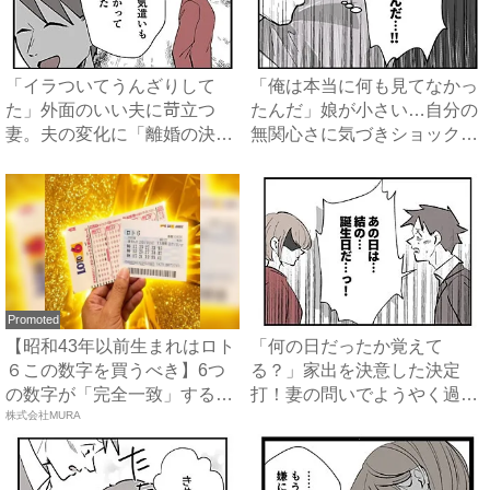
「イラついてうんざりして
「俺は本当に何も見てなかっ
た」外面のいい夫に苛立つ
たんだ」娘が小さい…自分の
妻。夫の変化に「離婚の決
無関心さに気づきショックを
意」が揺...
受...
Promoted
【昭和43年以前生まれはロト
「何の日だったか覚えて
６この数字を買うべき】6つ
る？」家出を決意した決定
の数字が「完全一致」する
打！妻の問いでようやく過ち
方...
株式会社MURA
に気づい...