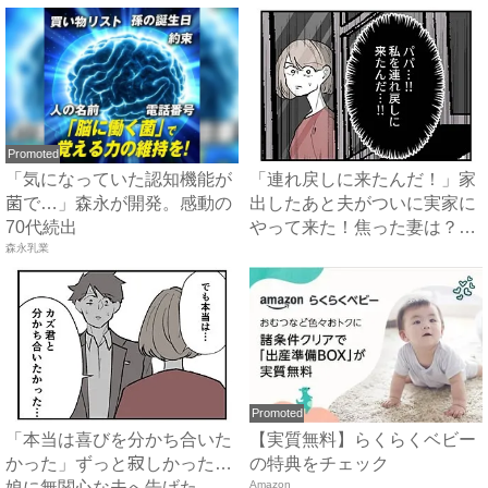
Promoted
「気になっていた認知機能が
「連れ戻しに来たんだ！」家
菌で…」森永が開発。感動の
出したあと夫がついに実家に
70代続出
やって来た！焦った妻は？
森永乳業
#...
Promoted
「本当は喜びを分かち合いた
【実質無料】らくらくベビー
かった」ずっと寂しかった…
の特典をチェック
娘に無関心な夫へ告げた、妻
Amazon