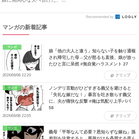
の...
Recommended by
マンガの新着記事
マンガ
娘「他の大人と違う」知らない子を触り通報
され帰宅した母→父が怒るも直後、娘が放っ
たひと言に呆然 #無自覚ハラスメント 27
2026/08/06 22:20
クリップ
ノンデリ言動がひどすぎる義父を避けると
マンガ
「失礼な嫁だな！」暴言を吐き散らす義父
に、夫が痛快な反撃 #俺は気配り上手パパ
58
2026/08/06 22:05
クリップ
マンガ
義母「平等なんて必要？恩知らずな嫁ね」孫
差別を注意すると→男孫だけを贔屓する歪ん