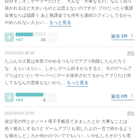
自分そこそこゲーマーだけど、 そんな「大事なもの」なんて切り
抜かれるほど大きいものとは思えないのですが プロだったり重課
金者ならば躊躇う あと無課金でも何年も連続ログインしてるから
やめられない人もい…
もっと見る
返信 3件
+47
-35
2022/10/25 08:38
通報
たぶんカズ君は本気でやめるつもりでアプリ削除したんだろう
な、えらいえらい。 しかしゲーム好きからすると、今のゲームア
プリはだいたいサーバーにデータ保存されてるからアプリだけ消
してもなんの意味もないから…
もっと見る
返信 0件
+64
-6
2022/10/24 22:02
通報
叔父宅の件とかノート母子手帳見てきましたとか 大事なことは
色々後出しするけど ゲームアプリも消したよの一言で終わるよう
な後出しどころか何かのついででもいい、いやむしろそのうち雪