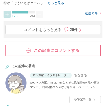
穂が「そういえばゲームし…
もっと見る
返信 0件
+76
-34
コメントをもっと見る
20件
この記事にコメントする
この記事の著者
ちなきち
マンガ家・イラストレーター
webマンガ家。Instagramなどで壮絶な恐怖体験や育児
マンガ、夫婦関係マンガなどを公開。ベビーカレンダ
ーでは大人気連載「僕と帰ってこない妻」のほか、
「その人って、本当にママ友ですか？」「夫が消えま
執筆記事一覧
した」など多数連載。