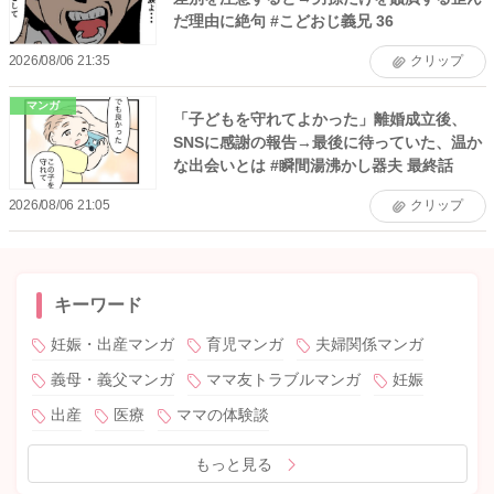
だ理由に絶句 #こどおじ義兄 36
2026/08/06 21:35
クリップ
マンガ
「子どもを守れてよかった」離婚成立後、
SNSに感謝の報告→最後に待っていた、温か
な出会いとは #瞬間湯沸かし器夫 最終話
2026/08/06 21:05
クリップ
キーワード
妊娠・出産マンガ
育児マンガ
夫婦関係マンガ
義母・義父マンガ
ママ友トラブルマンガ
妊娠
出産
医療
ママの体験談
もっと見る