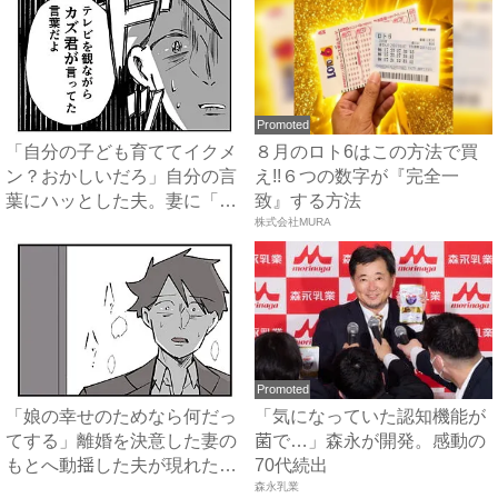
Promoted
「自分の子ども育ててイクメ
８月のロト6はこの方法で買
ン？おかしいだろ」自分の言
え!!６つの数字が『完全一
葉にハッとした夫。妻に「違
致』する方法
っ...
株式会社MURA
Promoted
「娘の幸せのためなら何だっ
「気になっていた認知機能が
てする」離婚を決意した妻の
菌で…」森永が開発。感動の
もとへ動揺した夫が現れた！
70代続出
娘...
森永乳業