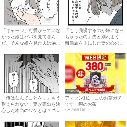
「キャー♡」可愛がっていな
「もう我慢するのが嫌になっ
かった娘はパパを見て喜ん
ちゃったの」夫と別れよう…
だ。そんな娘を見た夫は涙を
離婚届を手にした妻の心のう
流し...
ち...
Promoted
「俺はなんてことを…」もう
アマゾン1位「このお茶ガチ
耐えられない！妻が家出を決
です」噂のお茶
心した本当のワケとは？ #
ハーブ健康本舗
僕...