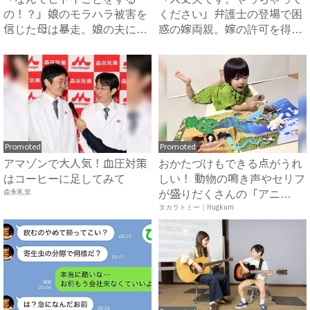
の！？」娘のモラハラ被害を
ください」弁護士の登場で困
信じた母は暴走。娘の夫に電
惑の嫁両親。嫁の許可を得た
話を...
母...
Promoted
Promoted
アマゾンで大人気！血圧対策
おかたづけもできる点がうれ
はコーヒーに足してみて
しい！ 動物の鳴き声やセリフ
森永乳業
が盛りだくさんの「アニ
ア ...
タカラトミー｜Hugkum