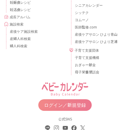
妊娠食レシピ
シニアカレンダー
妊活食レシピ
シッテク
成長アルバム
ヨムーノ
施設検索
医師監修.com
産後ケア施設検索
産後ケアサロン ひより青山
産婦人科検索
産後ケアサロン ひより芝浦
婦人科検索
子育て支援団体
子育て支援機構
おぎゃー献金
母子栄養懇話会
ログイン／新規登録
公式SNS