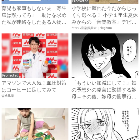
Promoted
育児も家事もしない夫「寄生
小学校に慣れた今だからじっ
虫は黙ってろ」→助けを求め
くり選べる！ 小学１年生夏休
た私が連絡をしたある人物と
みからの「音楽教室」デビ
は...
ュ...
ヤマハ音楽振興会｜HugKum
Promoted
アマゾンで大人気！血圧対策
「もういい加減にして！」娘
はコーヒーに足してみて
の予想外の発言に動揺する嫁
森永乳業
母→その後、嫁母の衝撃行動
で...