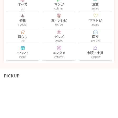
すべて
マンガ
連載
all
column
series
特集
食・レシピ
ママトピ
special
recipe
mama
暮らし
グッズ
医療
life
goods
medical
イベント
エンタメ
制度・支援
event
entame
support
PICKUP