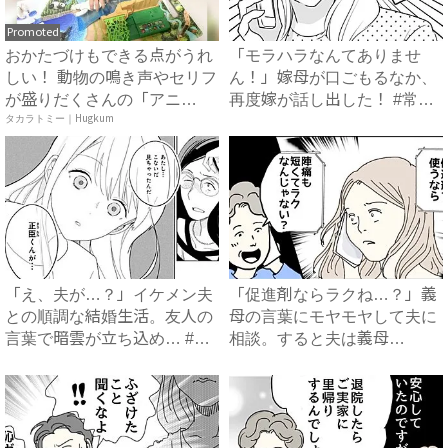
Promoted
おかたづけもできる点がうれ
「モラハラなんてありませ
しい！ 動物の鳴き声やセリフ
ん！」嫁母が口ごもるなか、
が盛りだくさんの「アニ
再度嫁が話し出した！ #常識
ア ...
タカラトミー｜Hugkum
知...
「え、夫が…？」イケメン夫
「促進剤ならラクね…？」義
との順調な結婚生活。友人の
母の言葉にモヤモヤして夫に
言葉で暗雲が立ち込め… #
相談。すると夫は義母
サ...
に…！？...