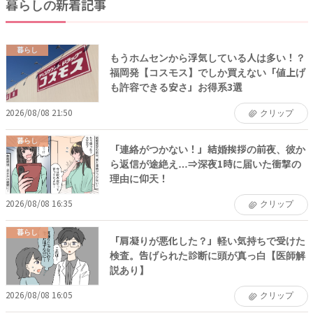
暮らしの新着記事
暮らし
もうホムセンから浮気している人は多い！？
福岡発【コスモス】でしか買えない「値上げ
も許容できる安さ」お得系3選
2026/08/08 21:50
クリップ
暮らし
「連絡がつかない！」結婚挨拶の前夜、彼か
ら返信が途絶え…⇒深夜1時に届いた衝撃の
理由に仰天！
2026/08/08 16:35
クリップ
暮らし
「肩凝りが悪化した？」軽い気持ちで受けた
検査。告げられた診断に頭が真っ白【医師解
説あり】
2026/08/08 16:05
クリップ