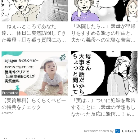
「ねぇ…ところであなた
「退院したら…」義母が里帰
達…」休日に突然訪問してき
りをすすめる驚きの理由と、
た義母→耳を疑う質問にあ
夫から義母への完璧な苦言
然…！ ...
#...
Promoted
【実質無料】らくらくベビー
「実は…」ついに妊娠を報告
の特典をチェック
することに→義母の予想もし
Amazon
なかった反応に驚愕…！ #
早...
Recommended by