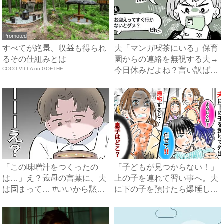
Promoted
すべてが絶景、収益も得られ
夫「マンガ喫茶にいる」保育
るその仕組みとは
園からの連絡を無視する夫→
COCO VILLA on GOETHE
今日休みだよね？言い訳ばか
り...
「この味噌汁をつくったの
「子どもが見つからない！」
は…」え？義母の言葉に、夫
上の子を連れて習い事へ。夫
は固まって… #いいから黙っ
に下の子を預けたら爆睡して
て...
い...