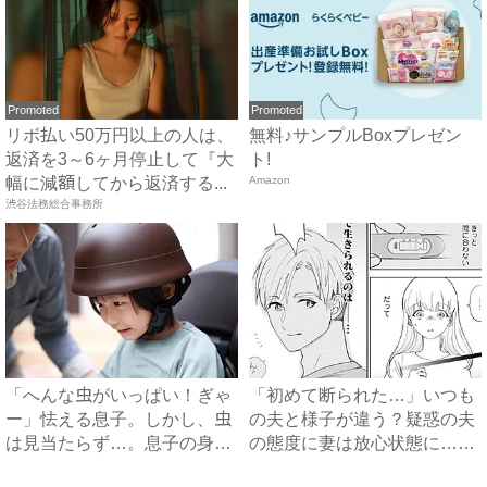
Promoted
Promoted
リボ払い50万円以上の人は、
無料♪サンプルBoxプレゼン
返済を3～6ヶ月停止して『大
ト!
幅に減額してから返済する...
Amazon
渋谷法務総合事務所
「へんな虫がいっぱい！ぎゃ
「初めて断られた…」いつも
ー」怯える息子。しかし、虫
の夫と様子が違う？疑惑の夫
は見当たらず…。息子の身に
の態度に妻は放心状態に…
起...
#...