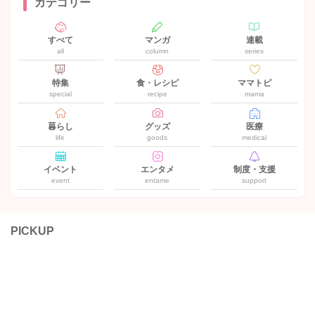
カテゴリー
すべて
マンガ
連載
all
column
series
特集
食・レシピ
ママトピ
special
recipe
mama
暮らし
グッズ
医療
life
goods
medical
イベント
エンタメ
制度・支援
event
entame
support
PICKUP