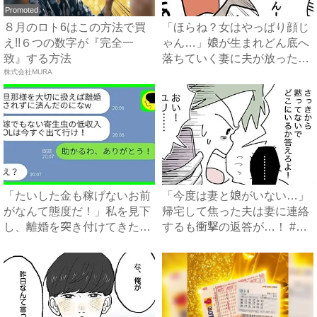
Promoted
８月のロト6はこの方法で買
「ほらね？女はやっぱり顔じ
え!!６つの数字が『完全一
ゃん…」娘が生まれどん底へ
致』する方法
落ちていく妻に夫が放った衝
株式会社MURA
撃...
「たいした金も稼げないお前
「今度は妻と娘がいない…」
がなんて態度だ！」私を見下
帰宅して焦った夫は妻に連絡
し、離婚を突き付けてきた夫
するも衝撃の返答が…！ #
に...
拐...