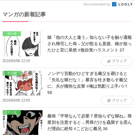
Recommended by
マンガの新着記事
マンガ
娘「他の大人と違う」知らない子を触り通報
され帰宅した母→父が怒るも直後、娘が放っ
たひと言に呆然 #無自覚ハラスメント 27
2026/08/06 22:20
クリップ
ノンデリ言動がひどすぎる義父を避けると
マンガ
「失礼な嫁だな！」暴言を吐き散らす義父
に、夫が痛快な反撃 #俺は気配り上手パパ
58
2026/08/06 22:05
クリップ
マンガ
義母「平等なんて必要？恩知らずな嫁ね」孫
差別を注意すると→男孫だけを贔屓する歪ん
だ理由に絶句 #こどおじ義兄 36