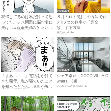
Promoted
我慢してるのは私だけって思
８月のロト6はこの方法で買
ってた。レス問題に悩む妻に
え!!６つの数字が『完全一
夫は… #新婚夫婦のケンカ
致』する方法
事...
株式会社MURA
Promoted
「まあ…！！」電話をかけて
シェア別荘「COCO VILLA O
きた義母。私が寝ていたこと
wners」3選
を知ったとたん… #早く孫
COCO VILLA on GOETHE
が...