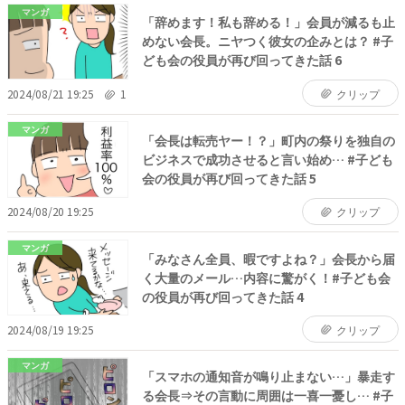
マンガ
「辞めます！私も辞める！」会員が減るも止
めない会長。ニヤつく彼女の企みとは？ #子
ども会の役員が再び回ってきた話 6
2024/08/21 19:25
1
クリップ
マンガ
「会長は転売ヤー！？」町内の祭りを独自の
ビジネスで成功させると言い始め… #子ども
会の役員が再び回ってきた話 5
2024/08/20 19:25
クリップ
マンガ
「みなさん全員、暇ですよね？」会長から届
く大量のメール…内容に驚がく！#子ども会
の役員が再び回ってきた話 4
2024/08/19 19:25
クリップ
マンガ
「スマホの通知音が鳴り止まない…」暴走す
る会長⇒その言動に周囲は一喜一憂し… #子