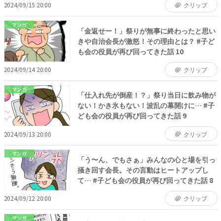
2024/09/15 20:00
クリップ
マンガ
「金返せー！」祭りが無事に終わったと思い
きや自治会長が激怒！その理由とは？ #子ど
も会の役員が再び回ってきた話 10
2024/09/14 20:00
クリップ
マンガ
「仕入れ先が倒産！？」祭り当日に飲み物が
ない！かき氷もない！波乱の幕開けに… #子
ども会の役員が再び回ってきた話 9
2024/09/13 20:00
クリップ
マンガ
「う〜ん、でもさぁ」みんなの心と場を引っ
掻き回す会長。その言動はヒートアップし
て… #子ども会の役員が再び回ってきた話 8
2024/09/12 20:00
クリップ
マンガ