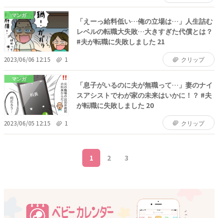
マンガ
「えーっ給料低い…俺の立場は…」人生詰む
レベルの転職大失敗…大きすぎた代償とは？
#夫が転職に失敗しました 21
2023/06/06 12:15
1
クリップ
マンガ
「息子がいるのに夫が無職って…」妻のナイ
スアシストでわが家の未来はいかに！？ #夫
が転職に失敗しました 20
2023/06/05 12:15
1
クリップ
1
2
3