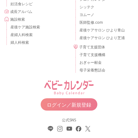
妊活食レシピ
シッテク
成長アルバム
ヨムーノ
施設検索
医師監修.com
産後ケア施設検索
産後ケアサロン ひより青山
産婦人科検索
産後ケアサロン ひより芝浦
婦人科検索
子育て支援団体
子育て支援機構
おぎゃー献金
母子栄養懇話会
ログイン／新規登録
公式SNS