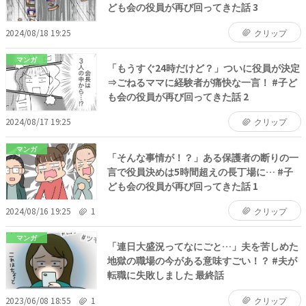
ども会の役員が再び回ってきた話 3
2024/08/18 19:25
クリップ
マンガ
「もうすぐ24時だけど？」ついに役員が決定
⇒ごねるママに経験者が痛快な一言！ #子ど
も会の役員が再び回ってきた話 2
2024/08/17 19:25
クリップ
マンガ
「そんな事情が！？」ある保護者の断りの一
言で役員決めは5時間超えの長丁場に… #子
ども会の役員が再び回ってきた話 1
2024/08/16 19:25
1
クリップ
マンガ
「連日大盛況ってなにごと…」夫を苦しめた
地獄の職場の今がある意味すごい！？ #夫が
転職に失敗しました 最終話
2023/06/08 18:55
1
クリップ