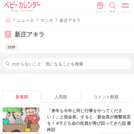
ニュース
マンガ
新庄アキラ
新庄アキラ
53件
新着順
人気順
コメント数順
「来年も今年と同じ行事をやってくださ
マンガ
い！」と現会長。すると…新会長が衝撃発言
を！ #子ども会の役員が再び回ってきた話 最
終話