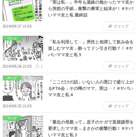
「実は私…」半年も連絡の無かったママ友か
ら突然の手紙→衝撃の事実と結末が！ #ヤバ
いママ友と私 最終話
2024/08/27 21:05
クリップ
マンガ
「私を利用して…」男性と相席して飲み会を
楽しむママ友→酔ってドン引き行動？！ #ヤ
バいママ友と私 5
2024/08/26 21:05
1
クリップ
マンガ
「ここだけの話」いない人の悪口で盛り上が
るPTA会→その噂のママ、実は…！ #ヤバい
ママ友と私 4
2024/08/25 21:05
クリップ
マンガ
「最近の母親って」息子のケガで直接謝罪を
要求したママ友→まさかの衝撃行動！ #ヤバ
いママ友と私 3