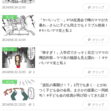
2024/08/24 21:05
クリップ
マンガ
「ヤバいって…」PTA役員会で噂のママが大
暴れ→さらに子ども同士でもトラブル勃発！
#ヤバいママ友と私 2
2024/08/23 21:05
クリップ
マンガ
「怖すぎ！」入学式でさっそく目立つママの
噂話炸裂→ママ友の陰謀も見え隠れ…！ #ヤ
バいママ友と私 1
2024/08/22 21:05
2
クリップ
マンガ
「波乱の幕開け！？」1円でも多く…とがめ
つく子ども会の会長。まさかの提案に一同絶
句！ #子ども会の役員が再び回ってきた話 7
2024/08/22 19:25
1
クリップ