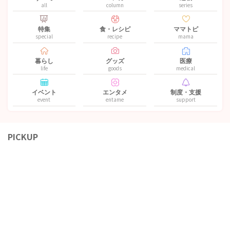
all
column
series
特集
食・レシピ
ママトピ
special
recipe
mama
暮らし
グッズ
医療
life
goods
medical
イベント
エンタメ
制度・支援
event
entame
support
PICKUP