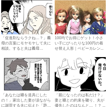
「促進剤ならラクね…？」義
100均でお得にゲット！小さ
母の言葉にモヤモヤして夫に
い子にぴったりな100円の着
相談。すると夫は義母
せ替え人形｜ベビーカレン...
に…！？...
「あなたは娘を道具にした
「親になったのは私だけ？」
の！」家出した妻が涙ながら
妻と娘との約束を破り、夫が
に謝罪する夫に伝えた「許せ
優先したのはなんと… ！？ ...