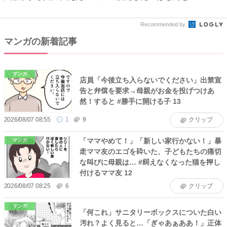
なか...
Recommended by
マンガの新着記事
マンガ
店員「今後立ち入らないでください」出禁宣
告と弁償を要求→母親がお金を投げつけあ
然！すると #勝手に開ける子 13
2026/08/07 08:55
1
9
クリップ
「ママやめて！」「新しい家行かない！」暴
マンガ
走ママ友のエゴを砕いた、子どもたちの痛切
な叫びに母親は… #飼えなくなった猫を押し
付けるママ友 12
2026/08/07 08:25
6
クリップ
マンガ
「何これ」サニタリーボックスについた白い
汚れ？よく見ると…「ぎゃあぁああ！」正体