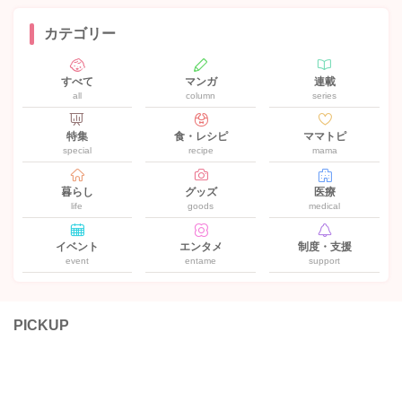
カテゴリー
すべて
マンガ
連載
all
column
series
特集
食・レシピ
ママトピ
special
recipe
mama
暮らし
グッズ
医療
life
goods
medical
イベント
エンタメ
制度・支援
event
entame
support
PICKUP