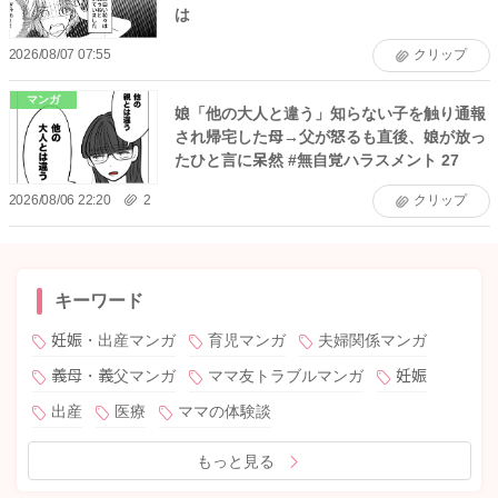
は
2026/08/07 07:55
クリップ
マンガ
娘「他の大人と違う」知らない子を触り通報
され帰宅した母→父が怒るも直後、娘が放っ
たひと言に呆然 #無自覚ハラスメント 27
2026/08/06 22:20
2
クリップ
キーワード
妊娠・出産マンガ
育児マンガ
夫婦関係マンガ
義母・義父マンガ
ママ友トラブルマンガ
妊娠
出産
医療
ママの体験談
もっと見る