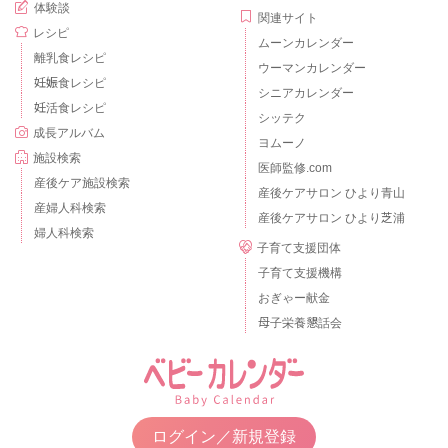
体験談
関連サイト
レシピ
ムーンカレンダー
離乳食レシピ
ウーマンカレンダー
妊娠食レシピ
シニアカレンダー
妊活食レシピ
シッテク
成長アルバム
ヨムーノ
施設検索
医師監修.com
産後ケア施設検索
産後ケアサロン ひより青山
産婦人科検索
産後ケアサロン ひより芝浦
婦人科検索
子育て支援団体
子育て支援機構
おぎゃー献金
母子栄養懇話会
ログイン／新規登録