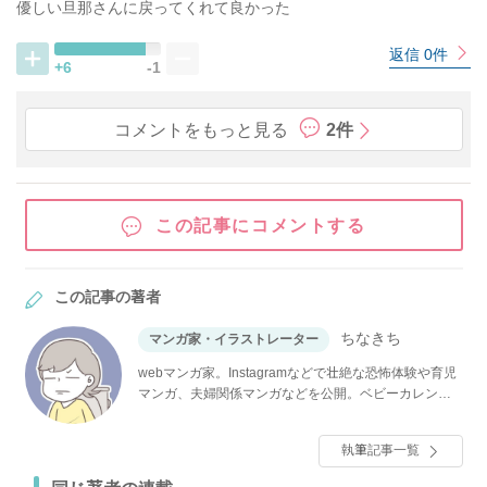
優しい旦那さんに戻ってくれて良かった
返信 0件
+6
-1
コメントをもっと見る
2件
この記事にコメントする
この記事の著者
ちなきち
マンガ家・イラストレーター
webマンガ家。Instagramなどで壮絶な恐怖体験や育児
マンガ、夫婦関係マンガなどを公開。ベビーカレンダ
ーでは大人気連載「僕と帰ってこない妻」のほか、
「その人って、本当にママ友ですか？」「夫が消えま
執筆記事一覧
した」など多数連載。