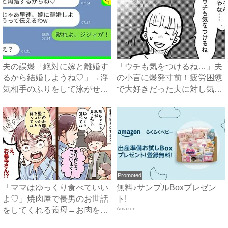
夫の誤爆「絶対に嫁と離婚す
「ウチも気をつけるね…」夫
るから結婚しようね♡」→浮
の小言に爆発寸前！疲労困憊
気相手のふりをして泳がせて
で大好きだった夫に対し気
み...
持....
Promoted
「ママはゆっくり食べていい
無料♪サンプルBoxプレゼン
よ♡」焼肉屋で長男のお世話
ト!
をしてくれる義母→お肉をお
Amazon
皿...