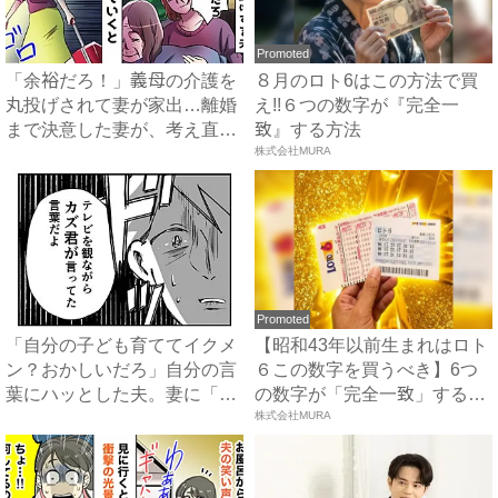
Promoted
「余裕だろ！」義母の介護を
８月のロト6はこの方法で買
丸投げされて妻が家出…離婚
え!!６つの数字が『完全一
まで決意した妻が、考え直し
致』する方法
た...
株式会社MURA
Promoted
「自分の子ども育ててイクメ
【昭和43年以前生まれはロト
ン？おかしいだろ」自分の言
６この数字を買うべき】6つ
葉にハッとした夫。妻に「違
の数字が「完全一致」する
っ...
方...
株式会社MURA