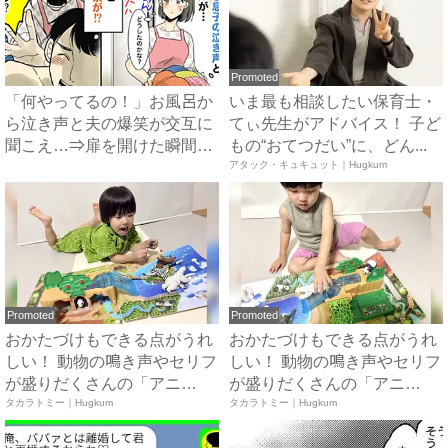
Promoted
「何やってるの！」お風呂か
いま最も相談したい保育士・
ら泣き声と夫の爆笑が交互に
てぃ先生がアドバイス！ 子ど
聞こえ…⇒扉を開けた瞬間、
もの“おてつだい”に、どん...
目...
アタック・キュキュット｜Hugkum
Promoted
Promoted
おかたづけもできる点がうれ
おかたづけもできる点がうれ
しい！ 動物の鳴き声やセリフ
しい！ 動物の鳴き声やセリフ
が盛りだくさんの「アニ
が盛りだくさんの「アニ
ア ...
タカラトミー｜Hugkum
ア ...
タカラトミー｜Hugkum