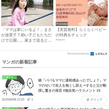
Promoted
「ママは家にいるよ！」まさ
【実質無料】らくらくベビー
か放置子？幼い子どもたちだ
の特典をチェック
けで公園…。家まで送ると、
Amazon
衝...
Recommended by
マンガの新着記事
マンガ
娘「パパもママに違和感あったでしょ？」マ
マのせいで友人を無くし訴え→すると父が動
揺し驚きの発言 #無自覚ハラスメント 29
2026/08/08 22:20
1
クリップ