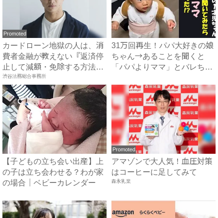
Promoted
カードローン地獄の人は、消
31万回再生！パパ大好きの娘
費者金融が教えない『返済停
ちゃん→あることを聞くと
止して減額・免除する方法』
「パパよりママ」とバレちゃ
で...
渋谷法務総合事務所
っ...
Promoted
【子どもの立ち会い出産】上
アマゾンで大人気！血圧対策
の子は立ち会わせる？わが家
はコーヒーに足してみて
の場合｜ベビーカレンダー
森永乳業