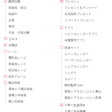
基礎知識
プレゼント
妊娠前・妊活
プレゼント＆アンケート
妊娠中
全員無料プレゼント
出産
ファーストプレゼント
育児
アプリ
不妊・不妊治療
ベビーカレンダーアプリ
Ｑ＆Ａ
体重管理アプリ
体験談
関連サイト
レシピ
ムーンカレンダー
離乳食レシピ
ウーマンカレンダー
妊娠食レシピ
シニアカレンダー
妊活食レシピ
シッテク
成長アルバム
ヨムーノ
施設検索
医師監修.com
産後ケア施設検索
産後ケアサロン ひより青山
産婦人科検索
産後ケアサロン ひより芝浦
婦人科検索
子育て支援団体
子育て支援機構