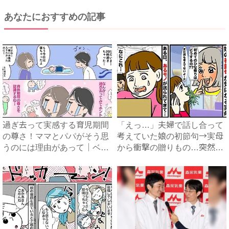
あなたにおすすめの記事
過ぎ去って実感する育児期間
「えっ…」夫婦で話し合って
の尊さ！ママとパパがそう思
考えていた娘の初節句→実母
うのには理由があって｜ベビ
から衝撃の贈りもの…突然届
ー...
い...