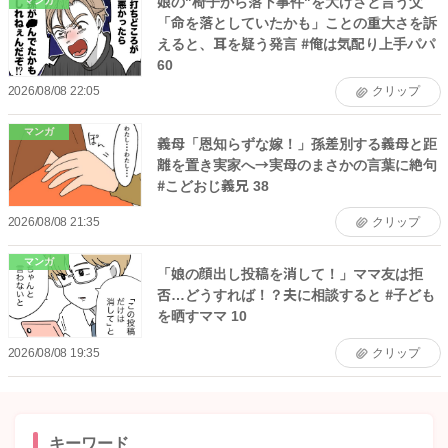
娘の"椅子から落下事件"を大げさと言う父
マンガ
「命を落としていたかも」ことの重大さを訴
えると、耳を疑う発言 #俺は気配り上手パパ
60
2026/08/08 22:05
クリップ
マンガ
義母「恩知らずな嫁！」孫差別する義母と距
離を置き実家へ→実母のまさかの言葉に絶句
#こどおじ義兄 38
2026/08/08 21:35
クリップ
マンガ
「娘の顔出し投稿を消して！」ママ友は拒
否…どうすれば！？夫に相談すると #子ども
を晒すママ 10
2026/08/08 19:35
クリップ
キーワード