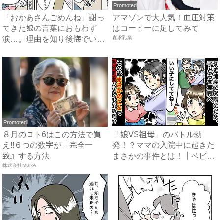
Promoted
「おかあさんごめんね」謝っ
アマゾンで大人気！血圧対策
てきた娘の言葉におもわず
はコーヒーに足してみて
涙…。理由を知り後悔でいっ
森永乳業
ぱい...
Promoted
８月のロト6はこの方法で買
「娘VS祖母」のバトル勃
え!!６つの数字が『完全一
発！？ママの入院中に起きた
致』する方法
まさかの事件とは！｜ベビー
株式会社MURA
カレ...