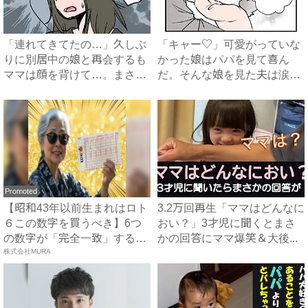
「連れてきてたの…」久しぶ
「キャー♡」可愛がっていな
りに別居中の娘と再会するも
かった娘はパパを見て喜ん
ママは顔を背けて…。まさか
だ。そんな娘を見た夫は涙を
の...
流し...
Promoted
【昭和43年以前生まれはロト
3.2万回再生「ママはどんなに
６この数字を買うべき】6つ
おい？」3才児に聞くとまさ
の数字が「完全一致」する
かの回答にママ爆笑＆大後...
方...
株式会社MURA