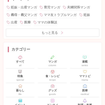
妊娠・出産マンガ
育児マンガ
夫婦関係マンガ
義母・義父マンガ
ママ友トラブルマンガ
妊娠
出産
医療
ママの体験談
もっと見る
カテゴリー
すべて
マンガ
連載
all
column
series
特集
食・レシピ
ママトピ
special
recipe
mama
暮らし
グッズ
医療
life
goods
medical
イベント
エンタメ
制度・支援