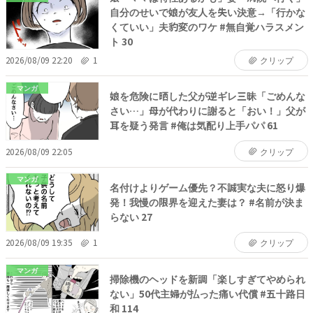
自分のせいで娘が友人を失い決意→「行かな
くていい」夫豹変のワケ #無自覚ハラスメン
ト 30
2026/08/09 22:20
1
クリップ
マンガ
娘を危険に晒した父が逆ギレ三昧「ごめんな
さい…」母が代わりに謝ると「おい！」父が
耳を疑う発言 #俺は気配り上手パパ 61
2026/08/09 22:05
クリップ
マンガ
名付けよりゲーム優先？不誠実な夫に怒り爆
発！我慢の限界を迎えた妻は？ #名前が決ま
らない 27
2026/08/09 19:35
1
クリップ
マンガ
掃除機のヘッドを新調「楽しすぎてやめられ
ない」50代主婦が払った痛い代償 #五十路日
和 114