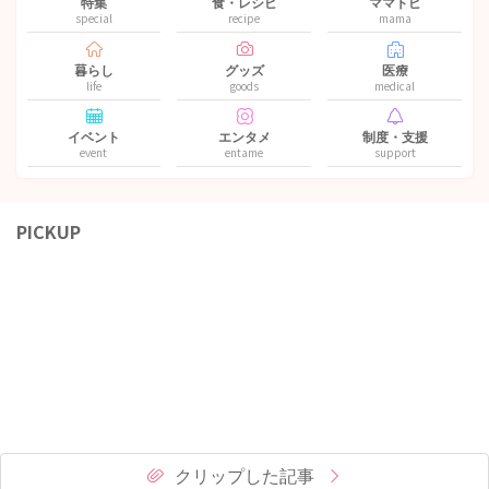
特集
食・レシピ
ママトピ
special
recipe
mama
暮らし
グッズ
医療
life
goods
medical
イベント
エンタメ
制度・支援
event
entame
support
PICKUP
クリップした記事