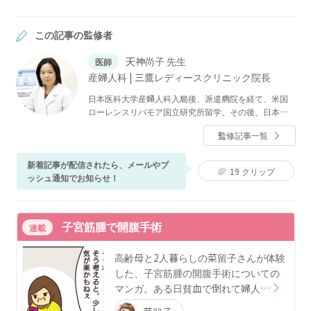
この記事の監修者
天神尚子 先生
医師
産婦人科 | 三鷹レディースクリニック院長
日本医科大学産婦人科入局後、派遣病院を経て、米国
ローレンスリバモア国立研究所留学。その後、日本医
科大学付属病院講師となり、平成7年5月から三楽病院
監修記事一覧
勤務。日本医科大学付属病院客員講師、三楽病院産婦
人科科長を務めた後、退職。2004年2月2日より、三鷹
レディースクリニックを開業。
新着記事が配信されたら、メールやプ
19
クリップ
ッシュ通知でお知らせ！
子宮筋腫で開腹手術
連載
高齢母と2人暮らしの菜留子さんが体験
した、子宮筋腫の開腹手術についての
マンガ。ある日貧血で倒れて婦人…