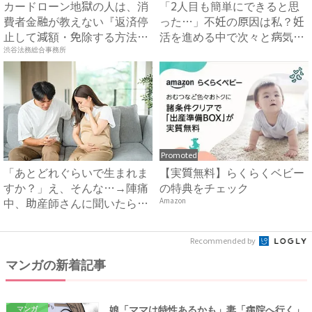
カードローン地獄の人は、消
「2人目も簡単にできると思
費者金融が教えない『返済停
った…」不妊の原因は私？妊
止して減額・免除する方法』
活を進める中で次々と病気が
で...
見...
渋谷法務総合事務所
Promoted
「あとどれぐらいで生まれま
【実質無料】らくらくベビー
すか？」え、そんな…→陣痛
の特典をチェック
中、助産師さんに聞いたら衝
Amazon
撃...
Recommended by
マンガの新着記事
娘「ママは特性あるかも」妻「病院へ行く」
マンガ