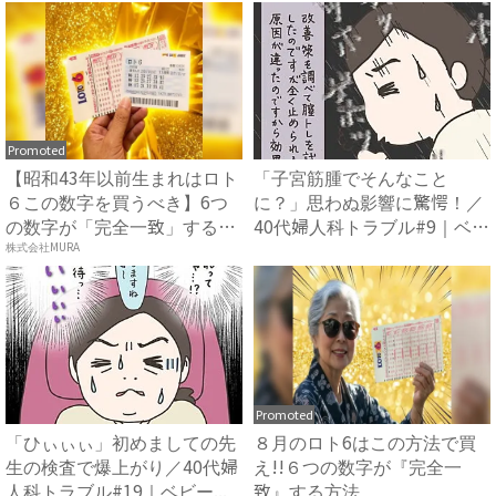
Promoted
【昭和43年以前生まれはロト
「子宮筋腫でそんなこと
６この数字を買うべき】6つ
に？」思わぬ影響に驚愕！／
の数字が「完全一致」する
40代婦人科トラブル#9｜ベビ
方...
ー...
株式会社MURA
Promoted
「ひぃぃぃ」初めましての先
８月のロト6はこの方法で買
生の検査で爆上がり／40代婦
え!!６つの数字が『完全一
人科トラブル#19｜ベビー...
致』する方法