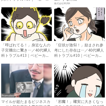
株式会社MURA
「呼ばれてる！」身近な人の
「症状が激似！」励まされ参
子宮摘出に驚き…／40代婦人
考にした存在は…／40代婦人
科トラブル#13｜ベビーカ...
科トラブル#10｜ベビーカ...
Promoted
マイルが超たまるビジネスカ
「邪魔！」確実に大きくなっ