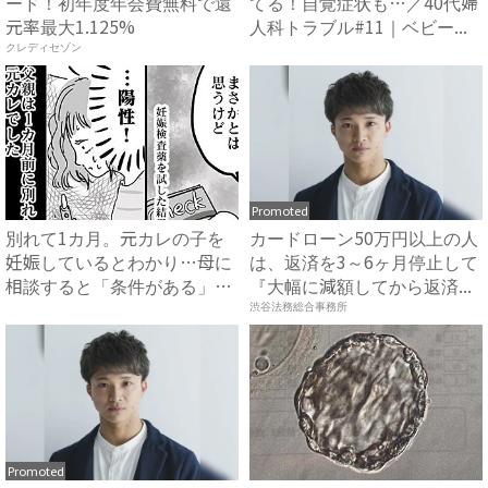
ード！初年度年会費無料で還
てる！自覚症状も…／40代婦
元率最大1.125%
人科トラブル#11｜ベビー...
クレディセゾン
Promoted
別れて1カ月。元カレの子を
カードローン50万円以上の人
妊娠しているとわかり…母に
は、返済を3～6ヶ月停止して
相談すると「条件がある」と
『大幅に減額してから返済...
言...
渋谷法務総合事務所
Promoted