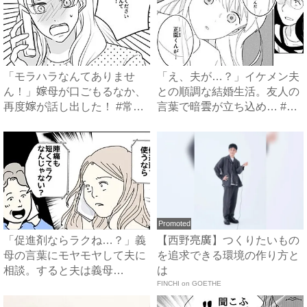
「モラハラなんてありませ
「え、夫が…？」イケメン夫
ん！」嫁母が口ごもるなか、
との順調な結婚生活。友人の
再度嫁が話し出した！ #常識
言葉で暗雲が立ち込め… #
知...
サ...
Promoted
「促進剤ならラクね…？」義
【西野亮廣】つくりたいもの
母の言葉にモヤモヤして夫に
を追求できる環境の作り方と
相談。すると夫は義母
は
に…！？...
FINCHI on GOETHE