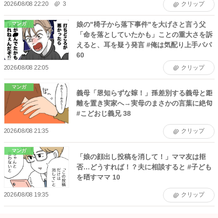
2026/08/08 22:20
3
クリップ
娘の"椅子から落下事件"を大げさと言う父
マンガ
「命を落としていたかも」ことの重大さを訴
えると、耳を疑う発言 #俺は気配り上手パパ
60
2026/08/08 22:05
クリップ
マンガ
義母「恩知らずな嫁！」孫差別する義母と距
離を置き実家へ→実母のまさかの言葉に絶句
#こどおじ義兄 38
2026/08/08 21:35
クリップ
マンガ
「娘の顔出し投稿を消して！」ママ友は拒
否…どうすれば！？夫に相談すると #子ども
を晒すママ 10
2026/08/08 19:35
クリップ