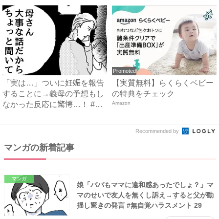
Promoted
「実は…」ついに妊娠を報告
【実質無料】らくらくベビー
することに→義母の予想もし
の特典をチェック
なかった反応に驚愕…！ #
Amazon
早...
Recommended by
マンガの新着記事
マンガ
娘「パパもママに違和感あったでしょ？」マ
マのせいで友人を無くし訴え→すると父が動
揺し驚きの発言 #無自覚ハラスメント 29