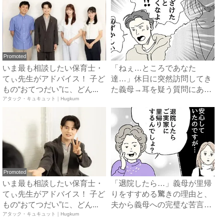
Promoted
いま最も相談したい保育士・
「ねぇ…ところであなた
てぃ先生がアドバイス！ 子ど
達…」休日に突然訪問してき
もの“おてつだい”に、どん...
た義母→耳を疑う質問にあ
アタック・キュキュット｜Hugkum
然…！ ...
Promoted
いま最も相談したい保育士・
「退院したら…」義母が里帰
てぃ先生がアドバイス！ 子ど
りをすすめる驚きの理由と、
もの“おてつだい”に、どん...
夫から義母への完璧な苦言
アタック・キュキュット｜Hugkum
#...