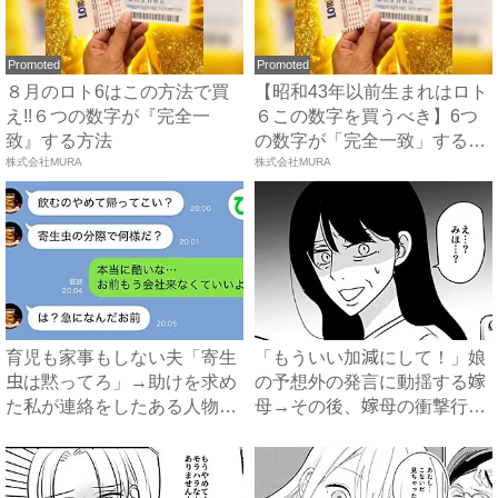
Promoted
Promoted
８月のロト6はこの方法で買
【昭和43年以前生まれはロト
え!!６つの数字が『完全一
６この数字を買うべき】6つ
致』する方法
の数字が「完全一致」する
株式会社MURA
方...
株式会社MURA
育児も家事もしない夫「寄生
「もういい加減にして！」娘
虫は黙ってろ」→助けを求め
の予想外の発言に動揺する嫁
た私が連絡をしたある人物と
母→その後、嫁母の衝撃行動
は...
で...