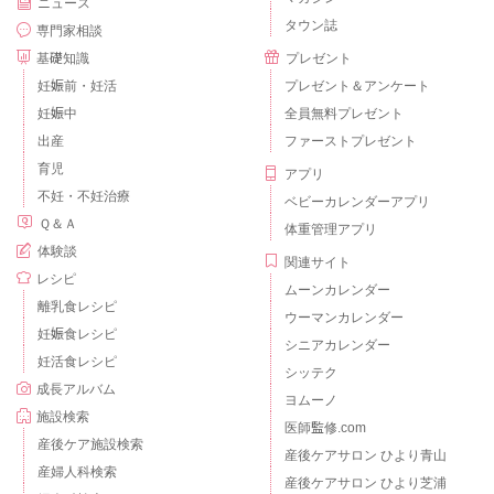
ニュース
タウン誌
専門家相談
基礎知識
プレゼント
妊娠前・妊活
プレゼント＆アンケート
妊娠中
全員無料プレゼント
出産
ファーストプレゼント
育児
アプリ
不妊・不妊治療
ベビーカレンダーアプリ
Ｑ＆Ａ
体重管理アプリ
体験談
関連サイト
レシピ
ムーンカレンダー
離乳食レシピ
ウーマンカレンダー
妊娠食レシピ
シニアカレンダー
妊活食レシピ
シッテク
成長アルバム
ヨムーノ
施設検索
医師監修.com
産後ケア施設検索
産後ケアサロン ひより青山
産婦人科検索
産後ケアサロン ひより芝浦