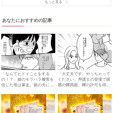
もっと見る
あなたにおすすめの記事
「なんてヒドイことをする
「大丈夫です。やっちゃって
の！？」娘のモラハラ被害を
ください」弁護士の登場で困
信じた母は暴走。娘の夫に電
惑の嫁両親。嫁の許可を得た
話を...
母...