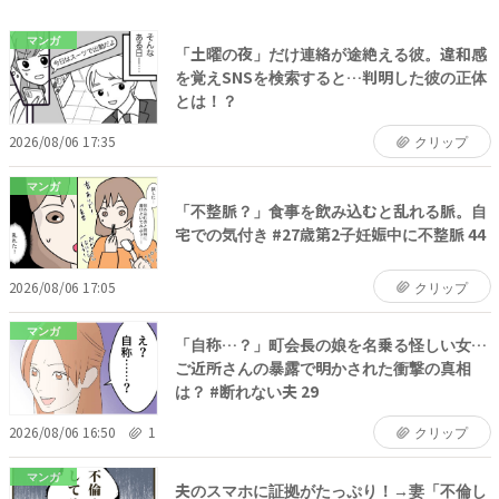
マンガ
「土曜の夜」だけ連絡が途絶える彼。違和感
を覚えSNSを検索すると…判明した彼の正体
とは！？
2026/08/06 17:35
クリップ
マンガ
「不整脈？」食事を飲み込むと乱れる脈。自
宅での気付き #27歳第2子妊娠中に不整脈 44
2026/08/06 17:05
クリップ
マンガ
「自称…？」町会長の娘を名乗る怪しい女…
ご近所さんの暴露で明かされた衝撃の真相
は？ #断れない夫 29
2026/08/06 16:50
1
クリップ
マンガ
夫のスマホに証拠がたっぷり！→妻「不倫し