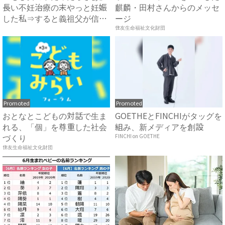
長い不妊治療の末やっと妊娠
麒麟・田村さんからのメッセ
した私⇒すると義祖父が信じ
ージ
ら...
住友生命福祉文化財団
Promoted
Promoted
おとなとこどもの対話で生ま
GOETHEとFINCHIがタッグを
れる、「個」を尊重した社会
組み、新メディアを創設
づくり
FINCHI on GOETHE
住友生命福祉文化財団