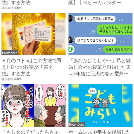
致』する方法
談】｜ベビーカレンダー
株式会社MURA
Promoted
８月のロト6はこの方法で買
「あなたはもしや…」私と離
え!!６つの数字が『完全一
婚し会社の後輩と再婚した夫
致』する方法
→3年後に元夫の妻と意外な
場...
株式会社MURA
Promoted
「もし女の子だったらさぁ」
ホームレス中学生を経験した