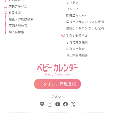
シッテク
成長アルバム
ヨムーノ
施設検索
医師監修.com
産後ケア施設検索
産後ケアサロン ひより青山
産婦人科検索
産後ケアサロン ひより芝浦
婦人科検索
子育て支援団体
子育て支援機構
おぎゃー献金
母子栄養懇話会
ログイン／新規登録
公式SNS