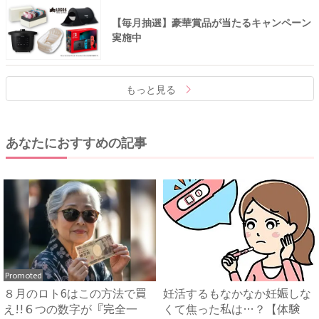
【毎月抽選】豪華賞品が当たるキャンペーン
実施中
もっと見る
あなたにおすすめの記事
Promoted
８月のロト6はこの方法で買
妊活するもなかなか妊娠しな
え!!６つの数字が『完全一
くて焦った私は…？【体験