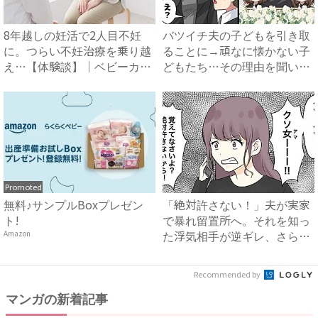
8年越しの妊活で2人目不妊
バツイチ夫の子どもを引き取
に。つらい不妊治療を乗り越
ることに→頑なに懐かない子
え…【体験談】｜ベビーカレ
どもたち…その理由を聞いて
ン...
怒...
Promoted
無料♪サンプルBoxプレゼン
「絶対許さない！」夫が実家
ト!
で暴れ留置所へ。それを知っ
た浮気相手が逆ギレ、さらに
Amazon
思...
Recommended by
マンガの新着記事