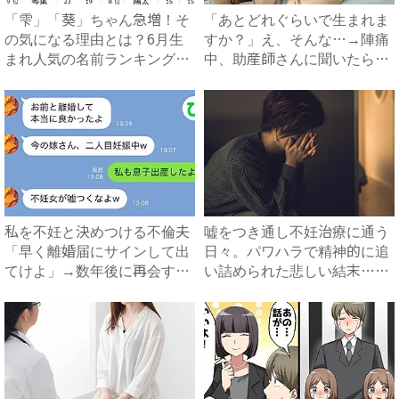
「雫」「葵」ちゃん急増！そ
「あとどれぐらいで生まれま
の気になる理由とは？6月生
すか？」え、そんな…→陣痛
まれ人気の名前ランキング｜
中、助産師さんに聞いたら衝
ベ...
撃...
私を不妊と決めつける不倫夫
嘘をつき通し不妊治療に通う
「早く離婚届にサインして出
日々。パワハラで精神的に追
てけよ」→数年後に再会する
い詰められた悲しい結末…
と...
#...