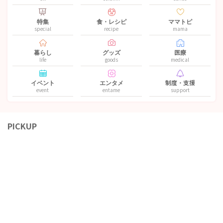
特集
食・レシピ
ママトピ
special
recipe
mama
暮らし
グッズ
医療
life
goods
medical
イベント
エンタメ
制度・支援
event
entame
support
PICKUP