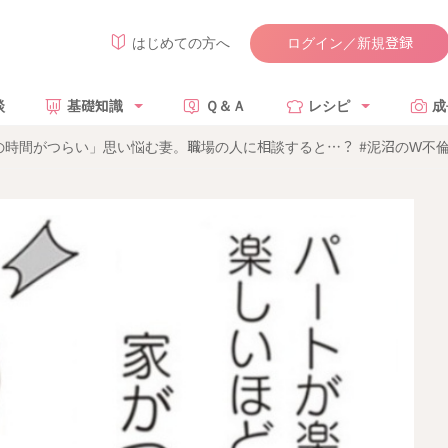
ログイン／新規登録
はじめての方へ
談
基礎知識
Ｑ＆Ａ
レシピ
成
時間がつらい」思い悩む妻。職場の人に相談すると…？ #泥沼のW不倫 