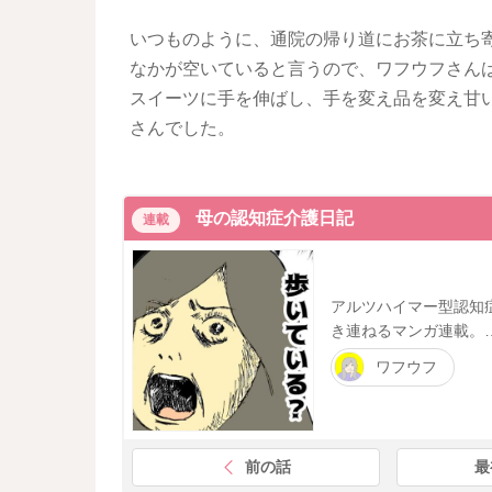
いつものように、通院の帰り道にお茶に立ち
なかが空いていると言うので、ワフウフさん
スイーツに手を伸ばし、手を変え品を変え甘
さんでした。
母の認知症介護日記
連載
アルツハイマー型認知
き連ねるマンガ連載。
ワフウフ
前の話
最