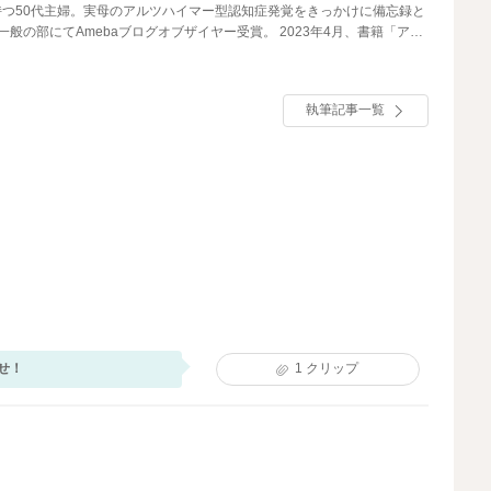
つ50代主婦。実母のアルツハイマー型認知症発覚をきっかけに備忘録と
年一般の部にてAmebaブログオブザイヤー受賞。 2023年4月、書籍「アル
」発売。
執筆記事一覧
せ！
1
クリップ