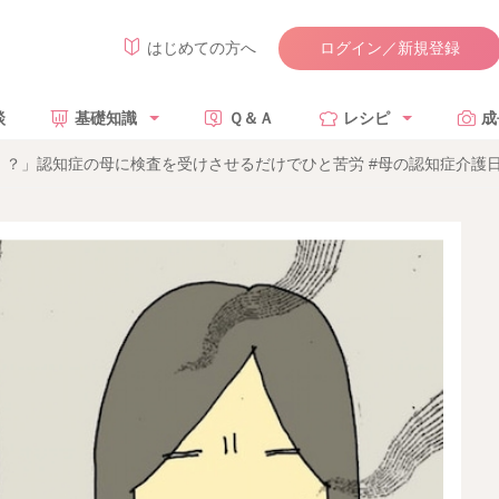
ログイン／新規登録
はじめての方へ
談
基礎知識
Ｑ＆Ａ
レシピ
成
？」認知症の母に検査を受けさせるだけでひと苦労 #母の認知症介護日記