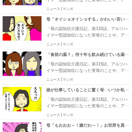
しまったのかと、驚きます。なぜか自分に関
を聞いたあーちゃんは、ダンスの記憶だけが
に言うので、ワフウフさんは驚きを隠せませ
フィフ主婦の日常をあれこれ書き連ねるワフ
する記憶をなくしがちなあーちゃんの姿を見
ニュース | マンガ
呼び起こされて「そういえば私ねえ、ダンス
んでした……。そんな場所にお店はなく、も
ウフさん。自身の体験をマンガにしていま
ながら、ワフウフさんは「どちら様？」と聞
をやめちゃったのよ」と、突然言いだしまし
ちろん自由に外出もできる状況ではありませ
す。 先日、病院に行った帰りに母・あーちゃ
母「オイショオイショする」かわいい言い間違いも、悲しく思えてきて #母の認知症介護日記 320
かれてしまう未来を想像してしまうのでし
た。しかし、やめた理由は「発表会の参加を
ん。衝撃の発言が続き、Aさんへのお礼は気
んと外でランチをしたときのこと。あーちゃ
た。そんなあーちゃんは、同じ施設で暮らす
「母の認知症介護日記」第320話。アルツハ
断ったら、先生が感じ悪くなったから」と言
持ちだけにしてほしいと、切に願うワフウフ
んは、なーにゃんが施設から預かってきた食
Aさんから将棋を教わっていたのですが、何
イマー型認知症になった実母のことや、アラ
い、発表会に出なくても回数を減らしてもい
さんでした。
前の薬を渡すと「食前の薬？ 私、食前に飲む
度教えてもらっても覚えられず、おもしろく
フィフ主婦の日常をあれこれ書き連ねるワフ
いからレッスンを続けてほしいと先生から言
ニュース | マンガ
薬があるの？」と言って、ワフウフさん姉妹
なくなってしまったのか「私、将棋好きじゃ
ウフさん。自身の体験をマンガにしていま
われていた事実と大きく異なっていました。
を驚かせました。その薬は、あーちゃんの持
ないの！ もう教えてほしくないのよ！」と言
す。 母・あーちゃんが施設で暮らすようにな
「食前の薬？」何十年も飲み続けている薬を忘れた母の姿に思わず驚いた日 #母の認知症介護日記 319
そして、先生ご夫婦を囲んで「オイショオイ
病である糖尿病の薬で、もう何十年も飲み続
いだしました。Aさんもあーちゃんと同じ認
ってから、半年がたちました。最初のうち
ショするのが嫌だった」とも話し、かわいら
「母の認知症介護日記」第319話。アルツハ
けているものです。さらに、食後の薬を見て
知症のようで、断ったことも断られたこと
は、あーちゃんが不安にならないように、ワ
しい言い間違いにほっこりしつつも「ヨイシ
イマー型認知症になった実母のことや、アラ
も「食後の薬もあるの？」と不思議そうに言
も、お互いに覚えていられるのかどうか、ワ
フウフさん姉妹は交代しながら毎日欠かさず
ョする」という正しい言い方を教えてもピン
フィフ主婦の日常をあれこれ書き連ねるワフ
うだけ。以前のあーちゃんは、認知症が進行
フウフさんは心配しています。
ニュース | マンガ
面会に行っていたのですが、今はときどき休
ときていない様子……。あーちゃんの頭の中
ウフさん。自身の体験をマンガにしていま
する中でも「薬はちゃんと飲まなくてはいけ
みの日を入れながら通うようになりました。
から言葉がどんどん抜け落ちていることに、
す。 母・あーちゃんが暮らす施設にはエレベ
娘が仕事していることに驚く母…いつか私たちのことも忘れてしまうのかな #母の認知症介護日記 318
ないもの」という認識があったのですが、今
ワフウフさんは週に3～4日働き、姉・なーに
ワフウフさんは悲しくなっていました。
ーターが1台しかなく、いつも渋滞気味。先
は施設で管理してもらっているため、自分が
「母の認知症介護日記」第318話。アルツハ
ゃんは月初めの1週間、集中して働いている
日も、姉・なーにゃんとあーちゃんが乗り込
薬を飲んでいるという意識が薄れてしまって
イマー型認知症になった実母のことや、アラ
ため、どうしても2人の都合が合わないこと
んだところ、4人のおばあちゃんと乗り合わ
いるのかもしれません。
フィフ主婦の日常をあれこれ書き連ねるワフ
もあります。ある日、あーちゃんに「明日と
ニュース | マンガ
せました。あーちゃんが、いつものように
ウフさん。自身の体験をマンガにしていま
明後日は2人とも仕事だから、面会には来ら
「娘なの！」とおばあちゃんたちに紹介する
す。 母・あーちゃんの糖尿病の検査に行った
母「もおおお～！嫌だわ～！」お世辞を真に受けて大喜びする母にドン引き #母の認知症介護日記 317
れない」と伝えたところ、あーちゃんは「え
と、おばあちゃんたちは「娘さんなの？ あな
日。先月に引き続きとてもいい数値をキープ