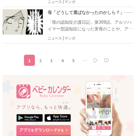
ニュース | マンガ
け。このところ外食が続いていることもあり
に、ワフウフさん姉妹は恐怖を感じていまし
ウフさん。自身の体験をマンガにしていま
し、食事がしっかり管理されている現在の環
「今日はやめておこう」とワフウフさんが言
た。
す。 母・あーちゃんが施設で暮らし始めてか
母「どうして選ばなかったのかしら？」…理由なら5回ほど説明しましたが #母の認知症介護日記 309
境で体重が増えているのであれば、ストレス
うと、あーちゃんもすんなり「そうね！」と
ら、半年がたちましたが、あーちゃんはいま
がなくなったことに対して体が素直に反応し
「母の認知症介護日記」第309話。アルツハ
納得したように見えたのですが……。何を注
だに自分の施設の場所がわからず、最寄りの
ているのだと思うので、ワフウフさん姉妹と
イマー型認知症になった実母のことや、アラ
文するかと聞いてみると「なんだか甘いもの
バス停の名前も覚えられていない状態。もと
してはうれしい変化です。
フィフ主婦の日常をあれこれ書き連ねるワフ
が食べたいわねえ」と言い出して、ワフウフ
ニュース | マンガ
もと方向音痴だったとはいえ、それでは説明
ウフさん。自身の体験をマンガにしていま
さんは苦笑い。なんとかドリンクのみを注文
がつかないくらいに場所がわからなくなって
す。 母・あーちゃんが見せる、甘いものや果
して席についたものの、隣の席の人がパフェ
いて、ワフウフさん姉妹は認知症の進行を目
物に対する異常な執着に、ワフウフさん姉妹
を食べていて、あーちゃんは「おいしそうね
の当たりにしています。以前受けたMRIや
1
2
3
4
5
…
は困り果てています。お散歩中も、八百屋や
え！」を連呼しながら大興奮です。さっき、
SPECT検査の結果、あーちゃんには前頭葉と
パン屋の前で足が止まってしまうため、ワフ
甘いものはやめておこうと何度も説得された
側頭葉にかけて強い萎縮があることがわかっ
ウフさんはイライラが募って「本当に食べた
ことをすっかり忘れ、「私、どうしてあれに
ていて、典型的なアルツハイマー型認知症と
い欲求がものすごいね！ 見ていて尋常じゃな
しなかったのかしら？」と不思議そうに言う
のこと。脳のどの部分がダメージを受けてい
いくらいだよ？」と言ってしまいました。こ
あーちゃんを見て、ワフウフさんは一気に疲
るかによって、出てくる症状は異なるよう
ういうとき、あーちゃんの言い訳はたいてい
れてしまったのでした。
で、萎縮がどのくらいのスピードでどこまで
「だってあそこの食事は、量が少ないの
広がるのか、いつどんな変化を起こすのかは
よ！」で、今回もそうかと思っていたのです
わからないため、ワフウフさん姉妹は常に恐
が……。「私、あそこでちゃんと食べている
怖を感じています。
んでしょうね！？」と、予想外の返答
が……！ 「でしょうね！？」ということは、
食事をしたことを覚えていないというこ