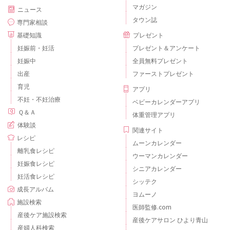
マガジン
ニュース
タウン誌
専門家相談
基礎知識
プレゼント
妊娠前・妊活
プレゼント＆アンケート
妊娠中
全員無料プレゼント
出産
ファーストプレゼント
育児
アプリ
不妊・不妊治療
ベビーカレンダーアプリ
Ｑ＆Ａ
体重管理アプリ
体験談
関連サイト
レシピ
ムーンカレンダー
離乳食レシピ
ウーマンカレンダー
妊娠食レシピ
シニアカレンダー
妊活食レシピ
シッテク
成長アルバム
ヨムーノ
施設検索
医師監修.com
産後ケア施設検索
産後ケアサロン ひより青山
産婦人科検索