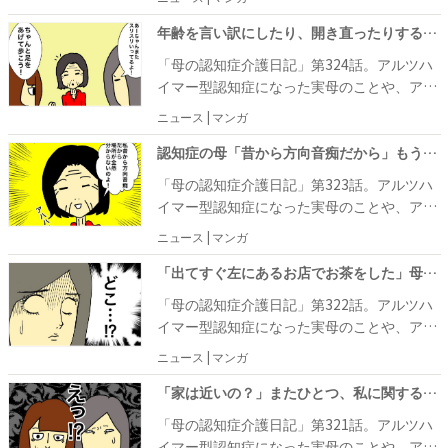
ソン症状が、また出てきてしまっているよう
明しても、弟が亡くなった事実を忘れてしま
ウフさん。自身の体験をマンガにしていま
した。もしかして、嗅覚が鈍るように、視覚
です。何よりも気になるのが「すり足」で、
い、ひたすら驚くだけで話が進みませ
す。 先日、ワフウフさんは母・あーちゃんと
年齢を言い訳にしたり、開き直ったりすることが増えた母の姿に悲しさが #母の認知症介護日記 324
も鈍っていくの……？ と、ワフウフさんは心
歩くのが遅れてワフウフさん姉妹と距離がで
ん……。こういうとき、どんな対応が正解な
お散歩中に、姉・なーにゃんが住むマンショ
配になってしまいます。あーちゃんは、そん
「母の認知症介護日記」第324話。アルツハ
きると、スリスリという音が後ろから聞こえ
のかがわからず、ワフウフさん姉妹は困って
ンを通りかかりました。あーちゃんが無反応
な心配をよそに、相変わらず甘いものに夢
イマー型認知症になった実母のことや、アラ
てきます。あーちゃんの場合は「動かせな
しまいました。
だったので「なーにゃんのマンションだ
中。お散歩中に見つけた、山盛りで売られて
フィフ主婦の日常をあれこれ書き連ねるワフ
い」というわけではないので、声をかければ
ニュース | マンガ
よ！」と言うと、あーちゃんは「近い気はし
いるバナナにくぎ付けになり、買う気満々で
ウフさん。自身の体験をマンガにしていま
ちゃんと歩けるのですが、それもつかの間。
ていたけど、こんなに近くだったのねえ！」
す。ワフウフさんがそんなに食べられないと
す。 同じ施設に暮らすAさんから将棋を教わ
認知症の母「昔から方向音痴だから」もう、そんなレベルではないけれど #母の認知症介護日記 323
しばらくするとまた元のすり足に戻ってしま
と驚いていました。何度も行っている場所な
説得すると「半分こしない！？」と言いだ
るのが嫌だと言いだした、母・あーちゃん。
います。あーちゃんが「言われないとわから
「母の認知症介護日記」第323話。アルツハ
のに忘れてしまったの……！？ と、ワフウフ
し、ひとりで10本以上食べようとしている食
何度教わっても覚えられずにおもしろくなく
ないから、言ってね！」と言うので、ワフウ
イマー型認知症になった実母のことや、アラ
さんはびっくり。さらに、バスで施設に帰ろ
欲旺盛なあーちゃんに、ワフウフさんはあき
なったからという理由に加えて、あーちゃん
フさん姉妹も毎回注意をするのですが、「言
フィフ主婦の日常をあれこれ書き連ねるワフ
うとすると「私はひとりで帰れるから！」と
れてしまいました。
ニュース | マンガ
の義理堅い性格も関係しているようです。あ
われないとわからないわねえ」と言って、注
ウフさん。自身の体験をマンガにしていま
言いだしたあーちゃん。降りるバス停はわか
ーちゃんは何度も教えてもらっていることを
意されたことに驚いてばかりで、同じやりと
す。 ワフウフさんの家から近い▲駅を歩いて
「出てすぐ左にあるお店でお茶をした」母よ、そんな場所にお店はないです #母の認知症介護日記 322
るのかと聞いても、外を見ていればわかると
気にしているようで「ただで教えてもらうの
りを繰り返しています。そして、最終的には
いたときのこと。母・あーちゃんが「ここは
自信満々に言います。なんとか説得して一緒
「母の認知症介護日記」第322話。アルツハ
は、なんだか悪いじゃない？」と言います。
年齢を言い訳にしたり開き直ったりして、ラ
どこなの？」とキョロキョロしていたので、
に帰ることになりましたが、いざ帰ってみる
イマー型認知症になった実母のことや、アラ
そして「Aさんに悪いから、今度お茶でもご
クを求める姿が見られるようになり、ワフウ
ワフウフさんが「▲駅だよ！」と教えると、
と、バスに乗っている途中で「どこで降りれ
フィフ主婦の日常をあれこれ書き連ねるワフ
ちそうしなくちゃと思ってるの！」とも言っ
フさんは複雑な気持ちでいました。
ニュース | マンガ
「ああ、▲駅ね！」と理解している様子を見
ばいいのか、ワフウフちゃん知って
ウフさん。自身の体験をマンガにしていま
ていたので、てっきり施設内の自動販売機で
せたあーちゃん。しかし、すぐに「ワフウフ
る……？」と不安そうな表情に……。最近の
す。 母・あーちゃんが通う認知症の病院は、
「家は近いの？」またひとつ、私に関する情報が母の頭の中から消えた日 #母の認知症介護日記 321
飲み物を買ってあげる程度かと思っていた
ちゃんの家はここから近いの？」と聞かれ、
あーちゃんは、とにかく場所がわからなくな
以前ダンスのレッスンに通っていたときの乗
ら……。「前も2人でお茶したわよ！ 出てす
「母の認知症介護日記」第321話。アルツハ
ワフウフさんは自分の家の場所も忘れられて
っているようです。
り継ぎ駅にあります。そのせいか、駅の名前
ぐ左に行ったところのお店！」と、自信満々
イマー型認知症になった実母のことや、アラ