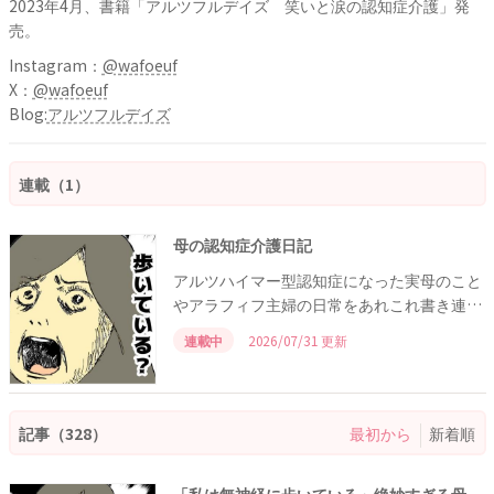
2023年4月、書籍「アルツフルデイズ 笑いと涙の認知症介護」発
売。
Instagram：
@wafoeuf
X：
@wafoeuf
Blog:
アルツフルデイズ
連載（1）
母の認知症介護日記
アルツハイマー型認知症になった実母のこと
やアラフィフ主婦の日常をあれこれ書き連ね
るマンガ連載。
連載中
2026/07/31 更新
記事（328）
最初から
新着順