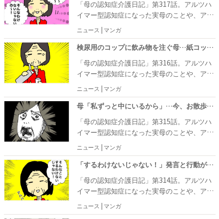
え！ なーにゃんちゃんって仕事している
「母の認知症介護日記」第317話。アルツハ
た若いわねえ。姉妹かと思っちゃった」と、
できていて、ワフウフさん姉妹もひと安心。
の？」ととても驚いていました。もちろん、
イマー型認知症になった実母のことや、アラ
口々におだててくれたのですが、横で聞いて
ただ、トイレに行ったばかりで尿検査ができ
認知症になる前はなーにゃんの働き方も理解
フィフ主婦の日常をあれこれ書き連ねるワフ
いたワフウフさんは、さすがに姉妹に見える
ニュース | マンガ
ず、困っていたあーちゃんが、姉・なーにゃ
していたのですが、こうやって少しずつ娘の
ウフさん。自身の体験をマンガにしていま
というのは無理があるだろうと思っていまし
んから水分補給のために受け取った水筒の中
ことを忘れていくのかと思うと、ワフウフさ
す。 ワフウフさんは、母・あーちゃんと施設
検尿用のコップに飲み物を注ぐ母…紙コップの使い方としては合っているが #母の認知症介護日記 316
た。しかし、あーちゃんはすっかり真に受け
身を、当たり前のように検尿用の紙コップに
んはちょっと悲しくなってしまったのでし
の近くを2時間ほど散歩しました。途中、商
て、「もう～、嫌だわ～」なんて言いながら
「母の認知症介護日記」第316話。アルツハ
注いだり、看護師さんからの質問にオウム返
た。
店街で新しい洋服を買ったので、ワフウフさ
大喜び。その姿を見たワフウフさん姉妹は、
イマー型認知症になった実母のことや、アラ
しをするだけになったりと、検査を無事に終
んはあーちゃんの部屋で名前を書いてから帰
ドン引きしてしまいました。
フィフ主婦の日常をあれこれ書き連ねるワフ
えるのも簡単ではありませんでした。
ニュース | マンガ
ることに。すると、あーちゃんは「じゃあお
ウフさん。自身の体験をマンガにしていま
見送りするわ！」と言って、一緒に外へ出よ
す。 姉・なーにゃんとのお出かけ中、袋入り
母「私ずっと中にいるから」…今、お散歩から帰ってきたばかりですけど #母の認知症介護日記 315
うとしたので、ワフウフさんは「ここでいい
の飴を欲しがった母・あーちゃん。「袋入り
「母の認知症介護日記」第315話。アルツハ
から！」と断りますが、「だって私ずっとこ
の飴はあればあるだけ全部食べちゃうからダ
イマー型認知症になった実母のことや、アラ
の中にいるから、気分転換したいのよ！」と
メ！」と、なーにゃんが言っても、「そんな
フィフ主婦の日常をあれこれ書き連ねるワフ
のこと……。どうやらさっきまで散歩を楽し
ニュース | マンガ
ことするわけないじゃない！」と、あーちゃ
ウフさん。自身の体験をマンガにしていま
んでいた記憶がなくなってしまったようで、
んは笑い飛ばします。あまりにもしつこいの
す。 ワフウフさんが、母・あーちゃんと一緒
「するわけないじゃない！」発言と行動がまるで一致しない母にあぜん #母の認知症介護日記 314
ワフウフさんは笑うしかありませんでした。
で、なーにゃんが袋入りの飴を預かって会う
に施設の近くにある商店街をお散歩していた
「母の認知症介護日記」第314話。アルツハ
たびにひとつ渡すという妥協案を出し、購入
ときのこと。事前に「来週は糖尿病の検査だ
イマー型認知症になった実母のことや、アラ
することに。約束通り買った袋入りの飴から
から、甘いものも果物も絶対に買わない」と
フィフ主婦の日常をあれこれ書き連ねるワフ
ひとつ渡すと、あっという間にボリボリとか
ニュース | マンガ
言っていたにもかかわらず、あーちゃんが果
ウフさん。自身の体験をマンガにしていま
み砕いて完食。さっき「そんなことするわけ
物を欲しがったので、ワフウフさんは「来る