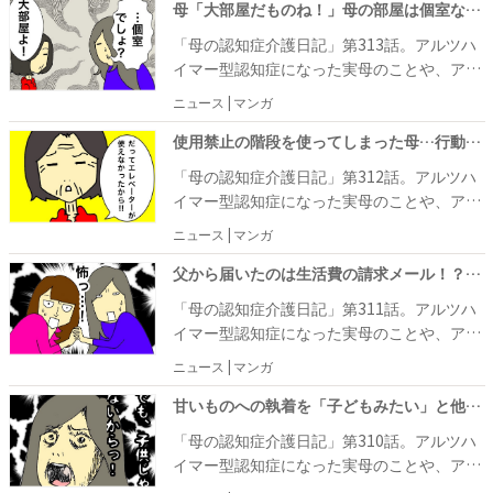
す。 母・あーちゃんが暮らす施設には、エレ
母「大部屋だものね！」母の部屋は個室なのに、いったい誰が部屋にいるの #母の認知症介護日記 313
ないじゃない！」と笑い飛ばしたあーちゃん
たびにしつこく果物や甘いものを欲しがるな
ベーターが1台しかありません。車椅子の入
はどこへ……？ 自覚がないというのは、恐ろ
「母の認知症介護日記」第313話。アルツハ
ら、もうこの商店街はお散歩できないよ！」
居者さんも多いため、乗り降りに時間がかか
しいものです。
イマー型認知症になった実母のことや、アラ
と、強めに怒りました。すると、あーちゃん
ると必然的に待ち時間が長くなってしまいま
フィフ主婦の日常をあれこれ書き連ねるワフ
は「わかってるわよ、買わないわよ！」と納
ニュース | マンガ
す。職員さんはエレベーターを待たずに階段
ウフさん。自身の体験をマンガにしていま
得してくれたのですが、加えて「お部屋に他
を使いますが、危ないからという理由で入居
す。 母・あーちゃんは、お店のメニューに書
使用禁止の階段を使ってしまった母…行動がエスカレートしないか心配に #母の認知症介護日記 312
の人もいるのに、ひとりで果物を食べられな
者の利用は禁止。まだ入居したばかりのこ
いてある文字を読むことはできても、何が書
いわよ！」と言ったのです……。あーちゃん
「母の認知症介護日記」第312話。アルツハ
ろ、うっかり使ってしまったあーちゃんはき
いてあるのかまでは理解できなくなっている
が暮らすのは個室なのですが、どうやらあー
イマー型認知症になった実母のことや、アラ
つく怒られてしまったことがあり、それを気
ようで、メニューを決めるときは、ワフウフ
ちゃんの中では、大部屋だと認識しているよ
フィフ主婦の日常をあれこれ書き連ねるワフ
にして階段には近づかなくなりました。しか
ニュース | マンガ
さん姉妹がプライドを傷つけないような誘導
うです。あーちゃんの言葉に、ワフウフさん
ウフさん。自身の体験をマンガにしていま
し、先日姉・なーにゃんが施設に行くと、ケ
で決めてもらうようにしています。しかし、
は「一体誰と住んでいるの……？」と、困惑
す。 母・あーちゃんは、昔から食べても太ら
父から届いたのは生活費の請求メール！？文末に書かれた宣言が怖すぎる #母の認知症介護日記 311
アマネさんから「あーちゃんさん、階段を使
いざ料理が到着しても、食べ方がわからなく
しました。
ず、ストレスがかかると、そこからさらに痩
ってしまったんですよ！」と報告され、びっ
「母の認知症介護日記」第311話。アルツハ
なっていることも……。そうかと思えば、ス
せてしまう体質です。認知症が判明したころ
くり。なーにゃんがあーちゃんに詰め寄ると
イマー型認知症になった実母のことや、アラ
イーツに関しては理解が早く、自分の好みで
は身長153cmで35kgしかありませんでし
「普段は使ってないわよ！」と悪びれる様子
フィフ主婦の日常をあれこれ書き連ねるワフ
選ぶことができるため、ワフウフさんは気が
ニュース | マンガ
た。ストレスの主な原因は、ワフウフさん姉
もなく、今後もひとりで外出しようとするの
ウフさん。自身の体験をマンガにしていま
抜けません。そんな中、父から毎月の生活費
妹の父でもある夫の存在。それが、施設に入
ではないかと、ワフウフさん姉妹は心配して
す。 先日、ワフウフさんが母・あーちゃんと
甘いものへの執着を「子どもみたい」と他人事のように笑う母にイラ立ちが #母の認知症介護日記 310
を請求するメールが姉・なーにゃんに届きま
って物理的な距離ができたからなのか、なん
います。
出かけたときのこと。たくさん歩いたので、
した。そこには「この生活費請求が定期的に
「母の認知症介護日記」第310話。アルツハ
と体重は41kgまで増加していました！ いつ
お茶を飲むことにしてお店に入ったのです
届いている間は、私は健在だと思ってOK」
イマー型認知症になった実母のことや、アラ
も着ていた洋服もきつくなるくらい太ってい
が、あーちゃんはスイーツメニューに釘付
と書かれていて、父のお金への執着っぷり
フィフ主婦の日常をあれこれ書き連ねるワフ
て、ワフウフさん姉妹もびっくりです。しか