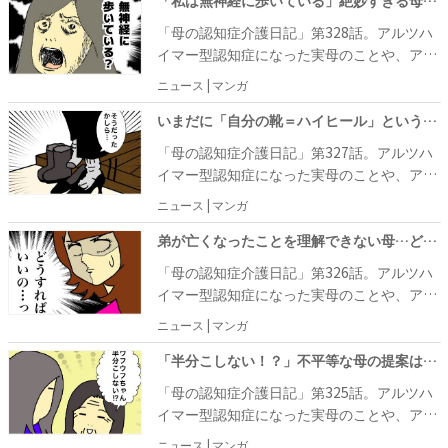
「私は無神経に歩いている」絶妙すぎる母の言い間違いに笑いが込み上げて #母の認知症介護日記 328
「母の認知症介護日記」第328話。アルツハ
イマー型認知症になった実母のことや、アラ
フィフ主婦の日常をあれこれ書き連ねるワフ
ニュース | マンガ
ウフさん。自身の体験をマンガにしていま
す。 母・あーちゃんの視覚が低下しているの
いまだに「自分の靴＝ハイヒール」というイメージを持つ母にソワソワして #母の認知症介護日記 327
ではないかと気になっていたワフウフさん
「母の認知症介護日記」第327話。アルツハ
は、「糖尿病性網膜症」という病気が進行す
イマー型認知症になった実母のことや、アラ
ると、視界が灰色がかって見えるらしいと知
フィフ主婦の日常をあれこれ書き連ねるワフ
ニュース | マンガ
り、不安でなーにゃんに相談します。急き
ウフさん。自身の体験をマンガにしていま
ょ、姉・なーにゃんが病院に連れて行ってく
す。 先日、母・あーちゃんが上着をなくした
弟が亡くなったことを理解できない母…どう対応するのがベストなのか #母の認知症介護日記 326
れて、あーちゃんは「糖尿病性網膜症」では
と施設に相談したらしく、仕事中の姉・なー
「母の認知症介護日記」第326話。アルツハ
なく「加齢黄斑変性症」の萎縮型だとわかり
にゃんのもとに施設から電話がかかってきま
イマー型認知症になった実母のことや、アラ
ました。ただ、これは加齢によるもので特に
した。話を聞いたなーにゃんが、あーちゃん
フィフ主婦の日常をあれこれ書き連ねるワフ
治療法は確立していないとのこと。症状が進
ニュース | マンガ
に電話で確認すると「私、そんなこと言った
ウフさん。自身の体験をマンガにしていま
むと色がわからなくなり視力も低下していく
の？ 記憶にないわ！」と、話は終了。しか
す。 最近、母・あーちゃんの歩き方に不自然
「半分こしない！？」不平等な母の提案は、突っ込みどころ満載で #母の認知症介護日記 325
ようで、ワフウフさんは、あーちゃんの体も
し、そこでオフホワイトのジャケットをあー
な動きが見られ、立ち上がってから踏み出す
終末期に入っているのかもしれないと思って
「母の認知症介護日記」第325話。アルツハ
ちゃんが「灰色のジャケット」と言ってい
までに時間がかかるようになりました。どう
いました。そんな中、あーちゃんの弟の訃報
イマー型認知症になった実母のことや、アラ
て、先日も快晴の青空を「空が灰色みたいな
やら、落ち着いていたと思っていたパーキン
が届きました。しかし、あーちゃんは何度説
フィフ主婦の日常をあれこれ書き連ねるワフ
変な色ねえ」と言っていたことを思い出しま
ニュース | マンガ