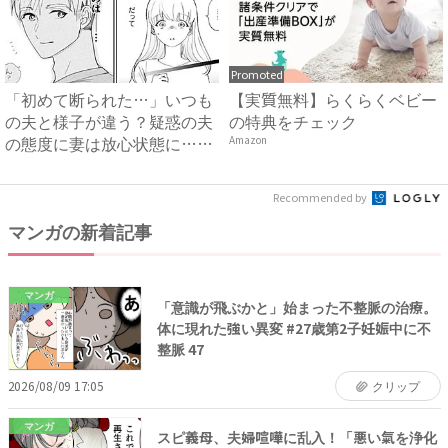
Promoted
「初めて断られた…」いつも
【実質無料】らくらくベビー
の夫と様子が違う？疑惑の夫
の特典をチェック
の態度に妻は放心状態に…
Amazon
#...
Recommended by
マンガの新着記事
マンガ
「意識が飛ぶかと」始まった不整脈の治療。
体に現れた強い異変 #27歳第2子妊娠中に不
整脈 47
2026/08/09 17:05
クリップ
マンガ
スピ義母、夫婦喧嘩に乱入！「悪い氣を浄化