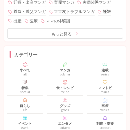
妊娠・出産マンガ
育児マンガ
夫婦関係マンガ
義母・義父マンガ
ママ友トラブルマンガ
妊娠
出産
医療
ママの体験談
もっと見る
カテゴリー
すべて
マンガ
連載
all
column
series
特集
食・レシピ
ママトピ
special
recipe
mama
暮らし
グッズ
医療
life
goods
medical
イベント
エンタメ
制度・支援
event
entame
support