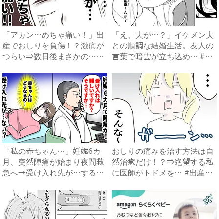
「アカン…めちゃ痛い！」出
「え、夫が…？」イケメン夫
産でおしりを負傷！？激痛が
との順調な結婚生活。友人の
つらい⇒数日後まさかの…
言葉で暗雲が立ち込め… #
#...
サ...
「私の赤ちゃん…」妊娠6カ
おしりの痛みを治す方法は自
月、突然陣痛が始まり夜間救
然治癒だけ！？⇒絶望する私
急へ→受け入れ先が…すると
に医師がトドメを… #出産
医...
で...