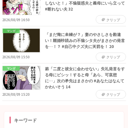
しないと！」不倫疑惑夫と義母にいら立って
#断れない夫 32
2026/08/09 16:50
クリップ
マンガ
「まだ俺に未練が？」妻のやさしさを勘違
い！離婚秒読みの不倫シタ夫がまさかの発言
を…！？ #自己中クズ夫に天罰を！ 20
2026/08/09 15:50
クリップ
弟「二度と彼女に会わせない」失礼発言をす
マンガ
る母にビシッ！すると母「あら、可哀想
に…」次の矛先はまさかの #あなたはなんて
かわいそう 14
2026/08/09 15:20
クリップ
キーワード