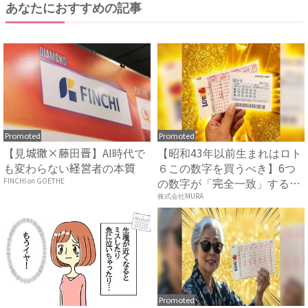
あなたにおすすめの記事
Promoted
Promoted
【見城徹×藤田晋】AI時代で
【昭和43年以前生まれはロト
も変わらない経営者の本質
６この数字を買うべき】6つ
の数字が「完全一致」する
FINCHI on GOETHE
方...
株式会社MURA
Promoted