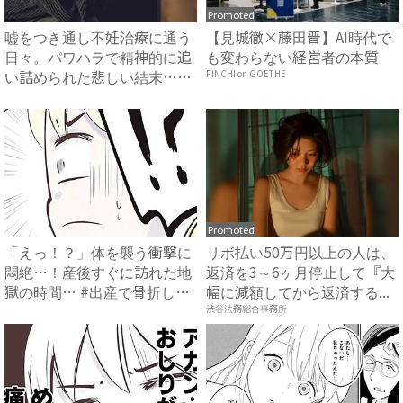
Promoted
嘘をつき通し不妊治療に通う
【見城徹×藤田晋】AI時代で
日々。パワハラで精神的に追
も変わらない経営者の本質
い詰められた悲しい結末…
FINCHI on GOETHE
#...
Promoted
「えっ！？」体を襲う衝撃に
リボ払い50万円以上の人は、
悶絶…！産後すぐに訪れた地
返済を3～6ヶ月停止して『大
獄の時間… #出産で骨折し
幅に減額してから返済する...
た...
渋谷法務総合事務所