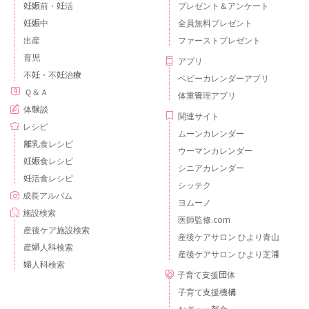
妊娠前・妊活
プレゼント＆アンケート
妊娠中
全員無料プレゼント
出産
ファーストプレゼント
育児
アプリ
不妊・不妊治療
ベビーカレンダーアプリ
Ｑ＆Ａ
体重管理アプリ
体験談
関連サイト
レシピ
ムーンカレンダー
離乳食レシピ
ウーマンカレンダー
妊娠食レシピ
シニアカレンダー
妊活食レシピ
シッテク
成長アルバム
ヨムーノ
施設検索
医師監修.com
産後ケア施設検索
産後ケアサロン ひより青山
産婦人科検索
産後ケアサロン ひより芝浦
婦人科検索
子育て支援団体
子育て支援機構
おぎゃー献金