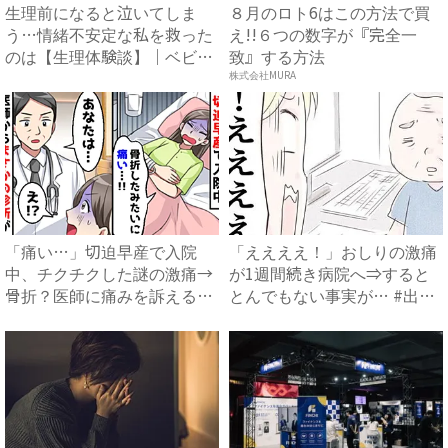
生理前になると泣いてしま
８月のロト6はこの方法で買
う…情緒不安定な私を救った
え!!６つの数字が『完全一
のは【生理体験談】｜ベビー
致』する方法
カレ...
株式会社MURA
「痛い…」切迫早産で入院
「ええええ！」おしりの激痛
中、チクチクした謎の激痛→
が1週間続き病院へ⇒すると
骨折？医師に痛みを訴える
とんでもない事実が… #出
と…衝...
産...