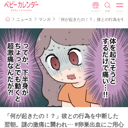
ニュース
マンガ
「何が起きたの！？」彼との行為を中断
「何が起きたの！？」彼との行為を中断した
翌朝。謎の激痛に襲われ… #卵巣出血にご用心