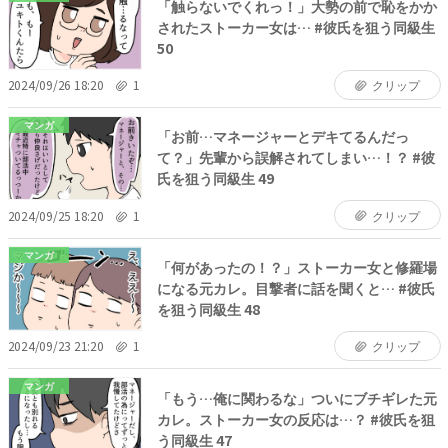
「触らないでくれっ！」大勢の前で恥をかか
されたストーカー女は… #彼氏を狙う同級生
50
2024/09/26 18:20
1
クリップ
マンガ
「お前…マネージャーとデキてるんだっ
て？」先輩から誤解されてしまい…！？ #彼
氏を狙う同級生 49
2024/09/25 18:20
1
クリップ
マンガ
「何があったの！？」ストーカー女と修羅場
になる元カレ。目撃者に話を聞くと… #彼氏
を狙う同級生 48
2024/09/23 21:20
1
クリップ
マンガ
「もう…俺に関わるな」ついにブチギレた元
カレ。ストーカー女の反応は…？ #彼氏を狙
う同級生 47