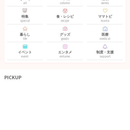
all
column
series
特集
食・レシピ
ママトピ
special
recipe
mama
暮らし
グッズ
医療
life
goods
medical
イベント
エンタメ
制度・支援
event
entame
support
PICKUP