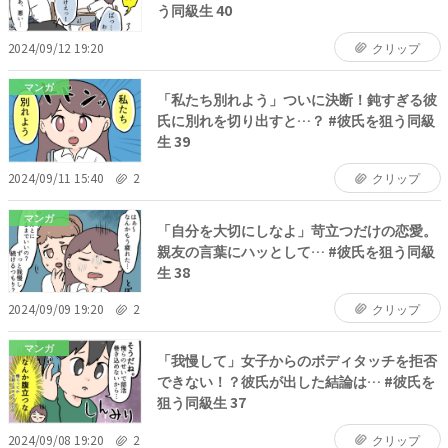
う同級生 40
2024/09/12 19:20
クリップ
マンガ
「私たち別れよう」ついに決断！鈍すぎる彼
氏に別れを切り出すと…？ #彼氏を狙う同級
生 39
2024/09/11 15:40
2
クリップ
マンガ
「自分を大切にしなよ」苛立つだけの恋愛。
親友の言葉にハッとして… #彼氏を狙う同級
生 38
2024/09/09 19:20
2
クリップ
マンガ
「我慢して」女子からのボディタッチを拒否
できない！？彼氏が出した結論は… #彼氏を
狙う同級生 37
2024/09/08 19:20
2
クリップ