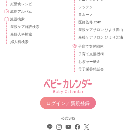
妊活食レシピ
シッテク
成長アルバム
ヨムーノ
施設検索
医師監修.com
産後ケア施設検索
産後ケアサロン ひより青山
産婦人科検索
産後ケアサロン ひより芝浦
婦人科検索
子育て支援団体
子育て支援機構
おぎゃー献金
母子栄養懇話会
ログイン／新規登録
公式SNS