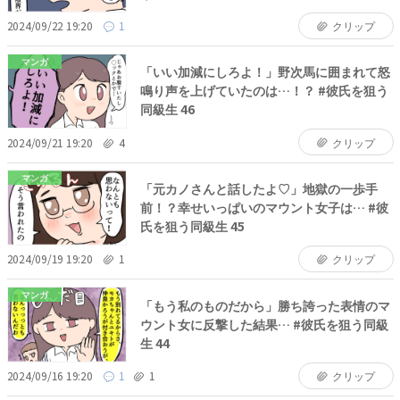
2024/09/22 19:20
1
クリップ
マンガ
「いい加減にしろよ！」野次馬に囲まれて怒
鳴り声を上げていたのは…！？ #彼氏を狙う
同級生 46
2024/09/21 19:20
4
クリップ
マンガ
「元カノさんと話したよ♡」地獄の一歩手
前！？幸せいっぱいのマウント女子は… #彼
氏を狙う同級生 45
2024/09/19 19:20
1
クリップ
マンガ
「もう私のものだから」勝ち誇った表情のマ
ウント女に反撃した結果… #彼氏を狙う同級
生 44
2024/09/16 19:20
1
1
クリップ