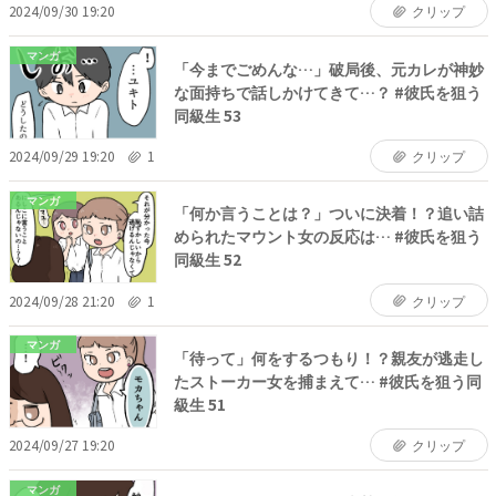
2024/09/30 19:20
クリップ
マンガ
「今までごめんな…」破局後、元カレが神妙
な面持ちで話しかけてきて…？ #彼氏を狙う
同級生 53
2024/09/29 19:20
1
クリップ
マンガ
「何か言うことは？」ついに決着！？追い詰
められたマウント女の反応は… #彼氏を狙う
同級生 52
2024/09/28 21:20
1
クリップ
マンガ
「待って」何をするつもり！？親友が逃走し
たストーカー女を捕まえて… #彼氏を狙う同
級生 51
2024/09/27 19:20
クリップ
マンガ