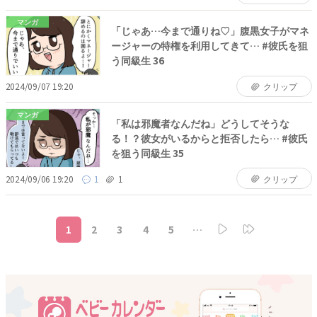
マンガ
「じゃあ…今まで通りね♡」腹黒女子がマネ
ージャーの特権を利用してきて… #彼氏を狙
う同級生 36
2024/09/07 19:20
クリップ
マンガ
「私は邪魔者なんだね」どうしてそうな
る！？彼女がいるからと拒否したら… #彼氏
を狙う同級生 35
2024/09/06 19:20
1
1
クリップ
1
2
3
4
5
…