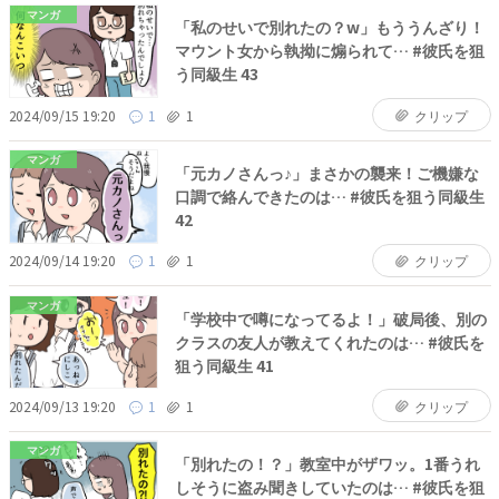
マンガ
「私のせいで別れたの？w」もううんざり！
マウント女から執拗に煽られて… #彼氏を狙
う同級生 43
2024/09/15 19:20
1
1
クリップ
マンガ
「元カノさんっ♪」まさかの襲来！ご機嫌な
口調で絡んできたのは… #彼氏を狙う同級生
42
2024/09/14 19:20
1
1
クリップ
マンガ
「学校中で噂になってるよ！」破局後、別の
クラスの友人が教えてくれたのは… #彼氏を
狙う同級生 41
2024/09/13 19:20
1
1
クリップ
マンガ
「別れたの！？」教室中がザワッ。1番うれ
しそうに盗み聞きしていたのは… #彼氏を狙