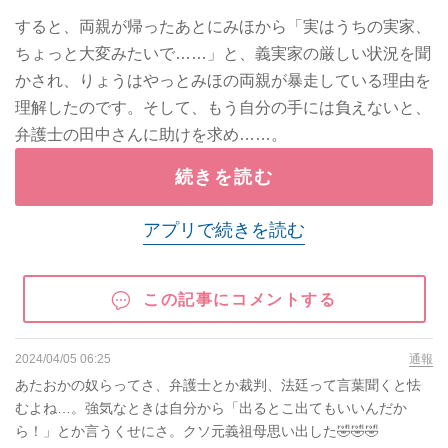
すると、両親が帰ったあとにみほから「実はうちの実家、
ちょっと大変みたいで……」と、義実家の厳しい状況を聞
かされ、りょうはやっとみほの両親が暴走している理由を
理解したのです。そして、もう自分の手には負えないと、
弁護士の田中さんに助けを求め……。
続きを読む
アプリで続きを読む
この記事にコメントする
2024/04/05 06:25
通報
あたおかの奴らってさ、弁護士とか裁判、法廷って言葉聞くと怯
むよね…。強気なときは自分から「出るとこ出てもいいんだか
ら！」とか言うくせにさ。クソ元義祖母思い出した🤣🤣🤣