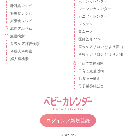
ムーンカレンダー
離乳食レシピ
ウーマンカレンダー
妊娠食レシピ
シニアカレンダー
妊活食レシピ
シッテク
成長アルバム
ヨムーノ
施設検索
医師監修.com
産後ケア施設検索
産後ケアサロン ひより青山
産婦人科検索
産後ケアサロン ひより芝浦
婦人科検索
子育て支援団体
子育て支援機構
おぎゃー献金
母子栄養懇話会
ログイン／新規登録
公式SNS