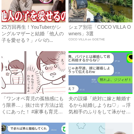
Promoted
25万回再生！YouTuberがシ
シェア別荘「COCO VILLA O
ングルマザーと結婚「他人の
wners」3選
子を愛せる？」パパの...
COCO VILLA on GOETHE
「ワンオペ育児の孤独感にも
夫の誤爆「絶対に嫁と離婚す
う限界…」抜け出す方法は近
るから結婚しようね♡」→浮
くにあった！ #家事も育児
気相手のふりをして泳がせて
も...
み...