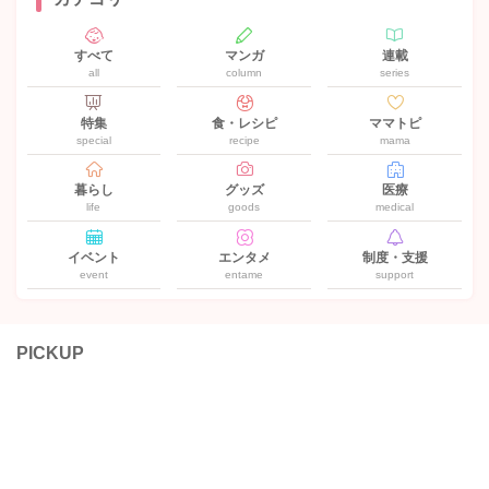
すべて
マンガ
連載
all
column
series
特集
食・レシピ
ママトピ
special
recipe
mama
暮らし
グッズ
医療
life
goods
medical
イベント
エンタメ
制度・支援
event
entame
support
PICKUP