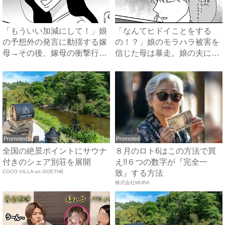
「もういい加減にして！」娘
「なんてヒドイことをする
の予想外の発言に動揺する嫁
の！？」娘のモラハラ被害を
母→その後、嫁母の衝撃行動
信じた母は暴走。娘の夫に電
で...
話を...
Promoted
Promoted
全国の絶景ポイントにサウナ
８月のロト6はこの方法で買
付きのシェア別荘を展開
え!!６つの数字が『完全一
COCO VILLA on GOETHE
致』する方法
株式会社MURA