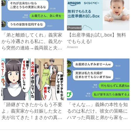
Promoted
「弟と離婚してくれ」義実家
【出産準備お試しbox】無料
から冷遇される私に、義兄か
でもらえる!
ら突然の連絡→義両親と夫が
Amazon
企...
「跡継ぎできたからもう不要
「そんな…」義妹の本性を知
よ」義実家から妊娠した女と
るのは私だけ。彼女の策略に
夫が出てきた！まさかの真相
ハマった両親と弟から家を追
と...
い...