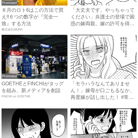
Promoted
８月のロト6はこの方法で買
「大丈夫です。やっちゃって
え!!６つの数字が『完全一
ください」弁護士の登場で困
致』する方法
惑の嫁両親。嫁の許可を得た
株式会社MURA
母...
Promoted
GOETHEとFINCHIがタッグ
「モラハラなんてありませ
を組み、新メディアを創設
ん！」嫁母が口ごもるなか、
FINCHI on GOETHE
再度嫁が話し出した！ #常識
知...