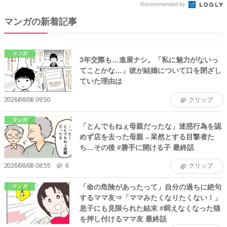
Recommended by
マンガの新着記事
マンガ
3年交際も…進展ナシ。「私に魅力がないっ
てことかな…」彼が結婚について口を閉ざし
ていた理由は
2026/08/08 09:50
クリップ
マンガ
「とんでもねぇ母親だったな」迷惑行為を認
めず店を去った母親→呆然とする目撃者た
ち…その後 #勝手に開ける子 最終話
2026/08/08 08:55
6
クリップ
「命の危険があったって」自分の過ちに絶句
マンガ
するママ友⇒「ママみたくなりたくない！」
息子にも見限られた結末 #飼えなくなった猫
を押し付けるママ友 最終話