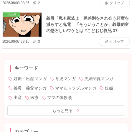
2026/08/08 08:25
2
クリップ
マンガ
義母「私も家族よ」孫差別をされ会う頻度を
減らすと鬼電→「そういうことか」義母豹変
の恐ろしいワケとは #こどおじ義兄 37
2026/08/07 23:15
3
クリップ
キーワード
妊娠・出産マンガ
育児マンガ
夫婦関係マンガ
義母・義父マンガ
ママ友トラブルマンガ
妊娠
出産
医療
ママの体験談
もっと見る
カテゴリー