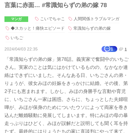
言葉に赤面… #常識知らずの弟の嫁 78
こいでちゃこ
人間関係トラブルマンガ
マンガ
◆スカッと！痛快エピソード
常識知らずの弟の嫁
いちご
2024/04/03 22:35
1
1
「常識知らずの弟の嫁」第78話。義実家で奮闘中のいちご
さん。実家のことは気にはかけているものの、なかなか連
絡はできずにいました。そんなある日、いちごさんの弟・
りょうが、彼女みほの妊娠をきっかけに結婚。その後、第
2子にも恵まれます。しかし、みほの身勝手な言動や育児
に、いちごさん一家は困惑。さらに、ちょっとした夫婦喧
嘩が、みほが保身のためについたウソによって両家を巻き
込んだ離婚騒動に発展してしまいます。特にみほの母の暴
走っぷりはひどく、みほが誤解だと説明しても聞く耳を持
たず。最終的にはりょうたちの家に直談判にやって来て、