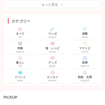
もっと見る
カテゴリー
すべて
マンガ
連載
all
column
series
特集
食・レシピ
ママトピ
special
recipe
mama
暮らし
グッズ
医療
life
goods
medical
イベント
エンタメ
制度・支援
event
entame
support
PICKUP