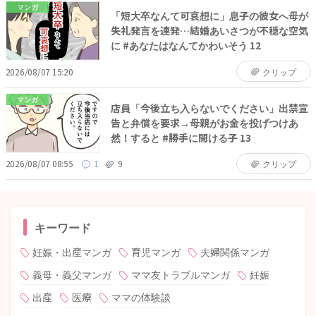
マンガ
「短大卒なんて可哀想に」息子の彼女へ母が
失礼発言を連発…結婚あいさつが不穏な空気
に #あなたはなんてかわいそう 12
2026/08/07 15:20
クリップ
マンガ
店員「今後立ち入らないでください」出禁宣
告と弁償を要求→母親がお金を投げつけあ
然！すると #勝手に開ける子 13
2026/08/07 08:55
1
9
クリップ
キーワード
妊娠・出産マンガ
育児マンガ
夫婦関係マンガ
義母・義父マンガ
ママ友トラブルマンガ
妊娠
出産
医療
ママの体験談