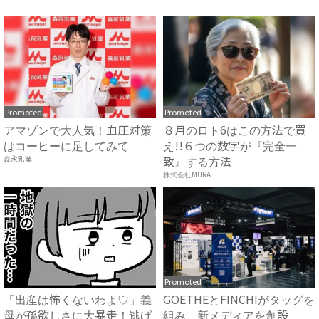
れ...
の...
Promoted
Promoted
アマゾンで大人気！血圧対策
８月のロト6はこの方法で買
はコーヒーに足してみて
え!!６つの数字が『完全一
致』する方法
森永乳業
株式会社MURA
Promoted
「出産は怖くないわよ♡」義
GOETHEとFINCHIがタッグを
母が孫欲しさに大暴走！逃げ
組み、新メディアを創設