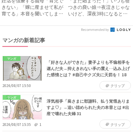
妊活を強要する義母「育児で
「また始まった！」いつも寝
きない」「嫁に産ませて私が
つきの良い娘⇒夜泣きじゃな
育てる」本音を聞いてしまい
いけど、深夜3時になると必
絶...
ず...
Recommended by
マンガの新着記事
マンガ
「好きな人ができた」妻子よりも不倫相手を
選んだ夫→抑えきれない手の震え…込み上げ
た感情とは？ #自己中クズ夫に天罰を！ 18
2026/08/07 15:50
クリップ
マンガ
浮気相手「奥さまに慰謝料、払う覚悟ありま
すよ♡」→追い詰められた夫の本音とは #出
産で壊れた夫婦 31
2026/08/07 15:35
1
クリップ