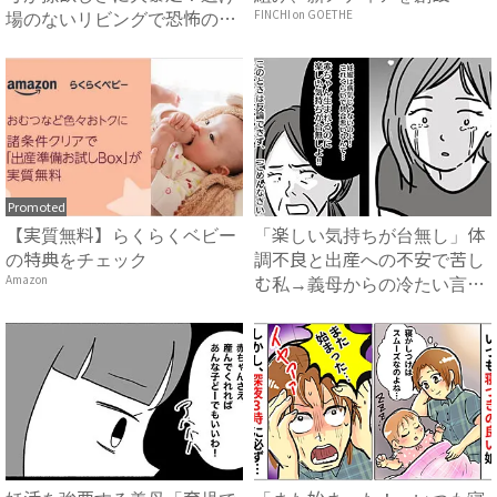
場のないリビングで恐怖の1
FINCHI on GOETHE
時...
Promoted
【実質無料】らくらくベビー
「楽しい気持ちが台無し」体
の特典をチェック
調不良と出産への不安で苦し
む私→義母からの冷たい言葉
Amazon
に...