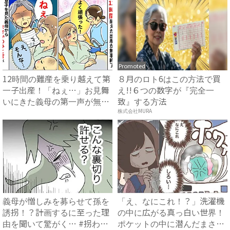
Promoted
12時間の難産を乗り越えて第
８月のロト6はこの方法で買
一子出産！「ねぇ…」お見舞
え!!６つの数字が『完全一
いにきた義母の第一声が無
致』する方法
神...
株式会社MURA
義母が憎しみを募らせて孫を
「え、なにこれ！？」洗濯機
誘拐！？計画するに至った理
の中に広がる真っ白い世界！
由を聞いて驚がく… #拐わ
ポケットの中に潜んだまさか