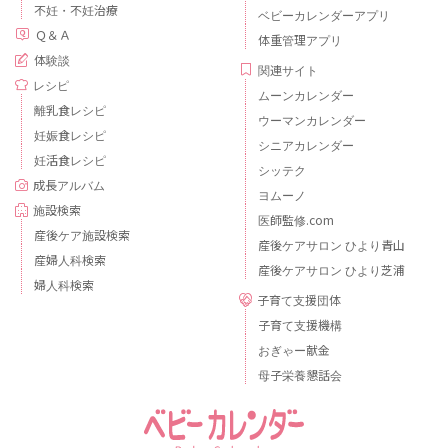
不妊・不妊治療
ベビーカレンダーアプリ
Ｑ＆Ａ
体重管理アプリ
体験談
関連サイト
レシピ
ムーンカレンダー
離乳食レシピ
ウーマンカレンダー
妊娠食レシピ
シニアカレンダー
妊活食レシピ
シッテク
成長アルバム
ヨムーノ
施設検索
医師監修.com
産後ケア施設検索
産後ケアサロン ひより青山
産婦人科検索
産後ケアサロン ひより芝浦
婦人科検索
子育て支援団体
子育て支援機構
おぎゃー献金
母子栄養懇話会