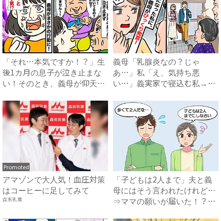
「それ…本気ですか！？」生
義母「乳腺炎なの？じゃ
後1カ月の息子が泣き止まな
あ…」私「え、気持ち悪
い！そのとき、義母が仰天の
い…」義実家で寝込む私→思
行...
わずゾワッ...
Promoted
アマゾンで大人気！血圧対策
「子どもは2人まで」夫と義
はコーヒーに足してみて
母にはそう言われたけれど…
⇒ママの願いが届いた！？
森永乳業
【不...